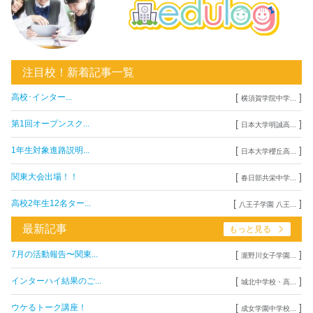
注目校！新着記事一覧
[
]
高校･インター...
横須賀学院中学...
[
]
第1回オープンスク...
日本大学明誠高...
[
]
1年生対象進路説明...
日本大学櫻丘高...
[
]
関東大会出場！！
春日部共栄中学...
[
]
高校2年生12名ター...
八王子学園 八王...
最新記事
もっと見る
[
]
7月の活動報告〜関東...
瀧野川女子学園...
[
]
インターハイ結果のご...
城北中学校・高...
[
]
ウケるトーク講座！
成女学園中学校...