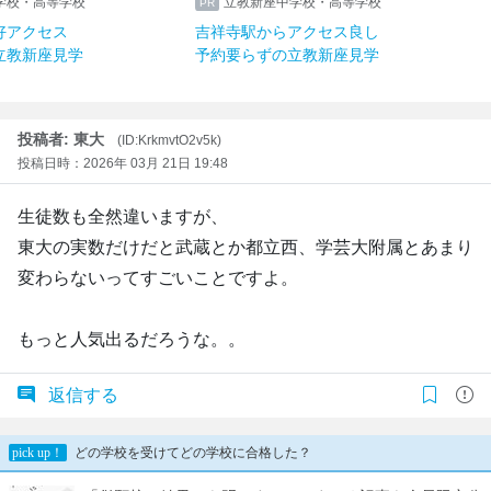
学校・高等学校
立教新座中学校・高等学校
好アクセス
吉祥寺駅からアクセス良し
立教新座見学
予約要らずの立教新座見学
投稿者: 東大
(ID:KrkmvtO2v5k)
投稿日時：2026年 03月 21日 19:48
生徒数も全然違いますが、
東大の実数だけだと武蔵とか都立西、学芸大附属とあまり
変わらないってすごいことですよ。
もっと人気出るだろうな。。
返信する