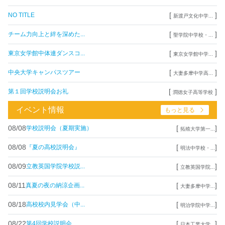
[
]
NO TITLE
新渡戸文化中学...
[
]
チーム力向上と絆を深めた...
聖学院中学校・...
[
]
東京女学館中体連ダンスコ...
東京女学館中学...
[
]
中央大学キャンパスツアー
大妻多摩中学高...
[
]
第１回学校説明会お礼
潤徳女子高等学校
イベント情報
もっと見る
08/08
[
]
学校説明会（夏期実施）
拓殖大学第一...
08/08
[
]
『夏の高校説明会』
明法中学校・...
08/09
[
]
立教英国学院学校説...
立教英国学院...
08/11
[
]
真夏の夜の納涼企画...
大妻多摩中学...
08/18
[
]
高校校内見学会（中...
明治学院中学...
08/22
[
]
第4回学校説明会
日本工業大学...