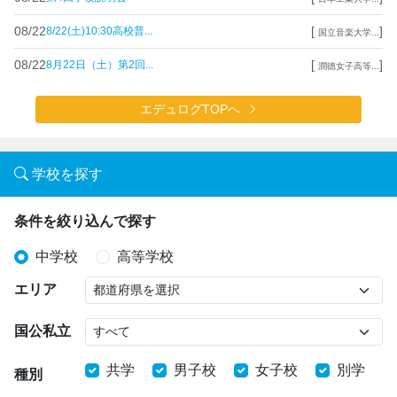
08/22
[
]
8/22(土)10:30高校普...
国立音楽大学...
08/22
[
]
8月22日（土）第2回...
潤徳女子高等...
エデュログTOPへ
学校を探す
条件を絞り込んで探す
中学校
高等学校
エリア
国公私立
共学
男子校
女子校
別学
種別