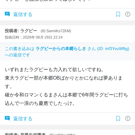
返信する
投稿者: ラグビー
(ID:SarmiKs7ZKM)
投稿日時：2026年 06月 29日 22:24
この書き込みは
ラグビーからの本郷らしさ
さん (ID: inf3YvuWftg)
への返信です
いずれまたラグビーも力入れて欲しいですね。
東大ラグビー部が本郷OBばかりとかになれば夢ありま
す。
確か令和ロマンくるまさんは本郷で6年間ラグビーに打ち
込んで一浪のち慶應でしたっけ。
返信する
投稿者: 卒業生保護者