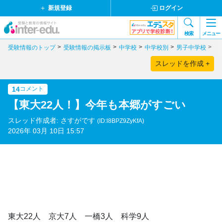
新規登録
ログイン
検索
メニュー
受験情報のトップ
受験情報の掲示板
中学校
中学校別
男子中学校
東
スレッドを作成 +
14
コメント
【東大22人！】今年も本郷がすごい
スレッド作成者: さすがです
(ID:l8BPZ9ZyKfA)
2026年 03月 10日 15:57
東大22人 京大7人 一橋3人 科学9人