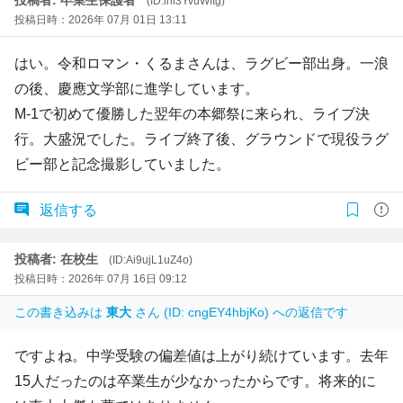
(ID:inf3YvuWftg)
投稿日時：2026年 07月 01日 13:11
はい。令和ロマン・くるまさんは、ラグビー部出身。一浪
の後、慶應文学部に進学しています。
M-1で初めて優勝した翌年の本郷祭に来られ、ライブ決
行。大盛況でした。ライブ終了後、グラウンドで現役ラグ
ビー部と記念撮影していました。
返信する
投稿者: 在校生
(ID:Ai9ujL1uZ4o)
投稿日時：2026年 07月 16日 09:12
この書き込みは
東大
さん (ID: cngEY4hbjKo) への返信です
ですよね。中学受験の偏差値は上がり続けています。去年
15人だったのは卒業生が少なかったからです。将来的に