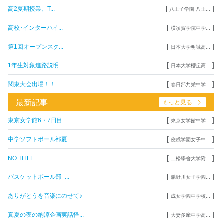
[
]
高2夏期授業、T...
八王子学園 八王...
[
]
高校･インターハイ...
横須賀学院中学...
[
]
第1回オープンスク...
日本大学明誠高...
[
]
1年生対象進路説明...
日本大学櫻丘高...
[
]
関東大会出場！！
春日部共栄中学...
最新記事
もっと見る
[
]
東京女学館6・7日目
東京女学館中学...
[
]
中学ソフトボール部夏...
佼成学園女子中...
[
]
NO TITLE
二松學舍大学附...
[
]
バスケットボール部_...
瀧野川女子学園...
[
]
ありがとうを音楽にのせて♪
成女学園中学校...
[
]
真夏の夜の納涼企画実話怪...
大妻多摩中学高...