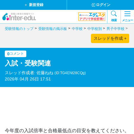
新規登録
ログイン
検索
メニュー
受験情報のトップ
受験情報の掲示板
中学校
中学校別
男子中学校
東
スレッドを作成 +
0
コメント
入試・受験関連
スレッド作成者: 佐藤ねね
(ID:TG4ENt28CQg)
2026年 04月 26日 17:51
今年度の入試倍率と合格最低点の目安を教えてください。