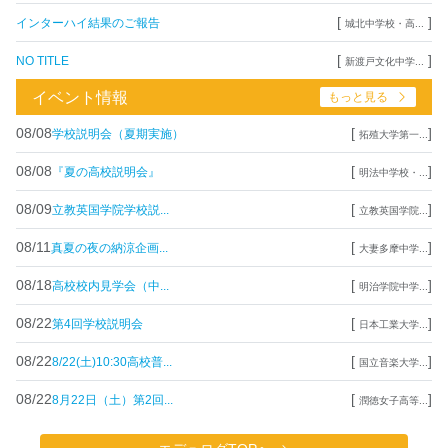
[
]
インターハイ結果のご報告
城北中学校・高...
[
]
NO TITLE
新渡戸文化中学...
イベント情報
もっと見る
08/08
[
]
学校説明会（夏期実施）
拓殖大学第一...
08/08
[
]
『夏の高校説明会』
明法中学校・...
08/09
[
]
立教英国学院学校説...
立教英国学院...
08/11
[
]
真夏の夜の納涼企画...
大妻多摩中学...
08/18
[
]
高校校内見学会（中...
明治学院中学...
08/22
[
]
第4回学校説明会
日本工業大学...
08/22
[
]
8/22(土)10:30高校普...
国立音楽大学...
08/22
[
]
8月22日（土）第2回...
潤徳女子高等...