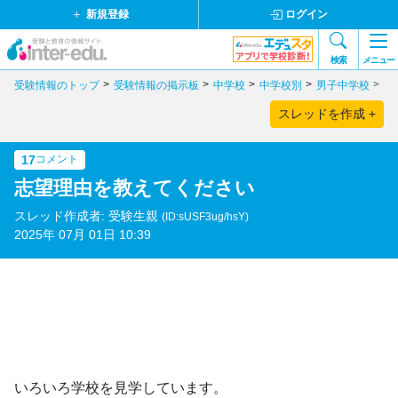
新規登録
ログイン
検索
メニュー
受験情報のトップ
受験情報の掲示板
中学校
中学校別
男子中学校
東
スレッドを作成 +
17
コメント
志望理由を教えてください
スレッド作成者: 受験生親
(ID:sUSF3ug/hsY)
2025年 07月 01日 10:39
いろいろ学校を見学しています。