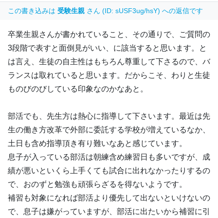
この書き込みは
受験生親
さん (ID: sUSF3ug/hsY) への返信です
卒業生親さんが書かれていること、その通りで、ご質問の
3段階で表すと面倒見がいい、に該当すると思います。と
は言え、生徒の自主性はもちろん尊重して下さるので、バ
ランスは取れていると思います。だからこそ、わりと生徒
ものびのびしている印象なのかなあと。
部活でも、先生方は熱心に指導して下さいます。最近は先
生の働き方改革で外部に委託する学校が増えているなか、
土日も含め指導頂き有り難いなあと感じています。
息子が入っている部活は朝練含め練習日も多いですが、成
績が悪いといくら上手くても試合に出れなかったりするの
で、おのずと勉強も頑張らざるを得ないようです。
補習も対象になれば部活より優先して出ないといけないの
で、息子は嫌がっていますが、部活に出たいから補習に引