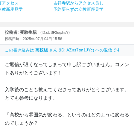
好アクセス
吉祥寺駅からアクセス良し
立教新座見学
予約要らずの立教新座見学
投稿者: 受験生親
(ID:sUSF3ug/hsY)
投稿日時：2025年 07月 04日 15:58
この書き込みは
高校組
さん (ID: AZns7tm1JYc) への返信です
ご返信が遅くなってしまって申し訳ございません。コメン
トありがとうございます！
入学後のことも教えてくださってありがとうございます。
とても参考になります。
「高校から雰囲気が変わる」というのはどのように変わる
のでしょうか？