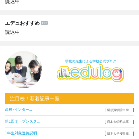
読込中
エデュおすすめ
読込中
学校の先生による学校公式ブログ
注目校！新着記事一覧
[
]
高校･インター...
横須賀学院中学...
[
]
第1回オープンスク...
日本大学明誠高...
[
]
1年生対象進路説明...
日本大学櫻丘高...