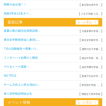
[
]
関東大会出場！！
春日部共栄中学...
[
]
高校2年生12名ター...
八王子学園 八王...
最新記事
もっと見る
[
]
真夏の夜の納涼企画実話怪...
大妻多摩中学高...
[
]
東京女学館発表会に参加し...
東京女学館中学...
[
]
7月の活動報告〜関東バト...
瀧野川女子学園...
[
]
インターハイ結果のご報告
城北中学校・高...
[
]
ウケるトーク講座！
成女学園中学校...
[
]
NO TITLE
新渡戸文化中学...
[
]
チーム力向上と絆を深めた...
聖学院中学校・...
[
]
第１回学校説明会お礼
潤徳女子高等学校
イベント情報
もっと見る