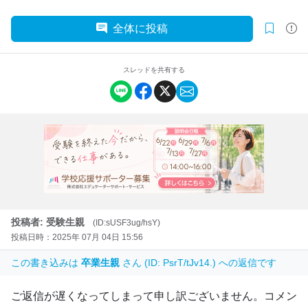
全体に投稿
スレッドを共有する
投稿者: 受験生親
(ID:sUSF3ug/hsY)
投稿日時：2025年 07月 04日 15:56
この書き込みは
卒業生親
さん (ID: PsrT/tJv14.) への返信です
ご返信が遅くなってしまって申し訳ございません。コメン