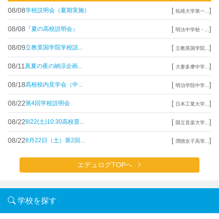
08/08
[
]
学校説明会（夏期実施）
拓殖大学第一...
08/08
[
]
『夏の高校説明会』
明法中学校・...
08/09
[
]
立教英国学院学校説...
立教英国学院...
08/11
[
]
真夏の夜の納涼企画...
大妻多摩中学...
08/18
[
]
高校校内見学会（中...
明治学院中学...
08/22
[
]
第4回学校説明会
日本工業大学...
08/22
[
]
8/22(土)10:30高校普...
国立音楽大学...
08/22
[
]
8月22日（土）第2回...
潤徳女子高等...
エデュログTOPへ
学校を探す