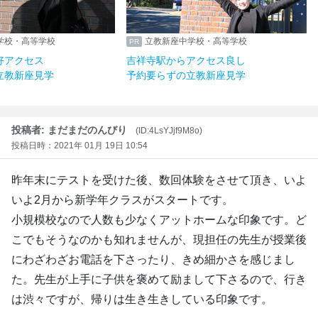
学校・高等学校
立教新座中学校・高等学校
好アクセス
吉祥寺駅からアクセス良し
立教新座見学
予約要らずの立教新座見学
投稿者: まだまだのんびり
(ID:4LsYJjf9M8o)
投稿日時：2021年 01月 19日 10:54
昨年末にテストを受けた後、数回体験をさせて頂き、いよ
いよ2月から新学年クラスがスタートです。
小規模校なので人数も少なくアットホームな印象です。ど
こでもそうなのかも知れませんが、現担任の先生が授業後
にわざわざお電話を下さったり、きめ細かさを感じまし
た。先生が上手に子供を褒めて励まして下さるので、行き
は渋々ですが、帰りは生き生きしている印象です。