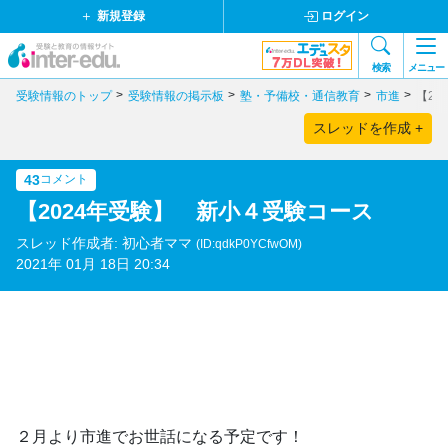
新規登録
ログイン
検索
メニュー
受験情報のトップ
受験情報の掲示板
塾・予備校・通信教育
市進
【2
スレッドを作成 +
43
コメント
【2024年受験】 新小４受験コース
スレッド作成者: 初心者ママ
(ID:qdkP0YCfwOM)
2021年 01月 18日 20:34
２月より市進でお世話になる予定です！