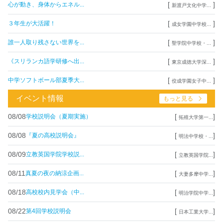
[
]
心が動き、身体からエネル...
新渡戸文化中学...
[
]
３年生が大活躍！
成女学園中学校...
[
]
誰一人取り残さない世界を...
聖学院中学校・...
[
]
《スリランカ語学研修へ出...
東京成徳大学深...
[
]
中学ソフトボール部夏季大...
佼成学園女子中...
イベント情報
もっと見る
08/08
[
]
学校説明会（夏期実施）
拓殖大学第一...
08/08
[
]
『夏の高校説明会』
明法中学校・...
08/09
[
]
立教英国学院学校説...
立教英国学院...
08/11
[
]
真夏の夜の納涼企画...
大妻多摩中学...
08/18
[
]
高校校内見学会（中...
明治学院中学...
08/22
[
]
第4回学校説明会
日本工業大学...