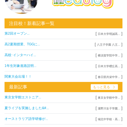
注目校！新着記事一覧
[
]
第2回オープン...
日本大学明誠高...
[
]
高2夏期授業、TGGに...
八王子学園 八王...
[
]
高校･インターハイ...
横須賀学院中学...
[
]
1年生対象進路説明...
日本大学櫻丘高...
[
]
関東大会出場！！
春日部共栄中学...
最新記事
もっと見る
[
]
東京女学館エストニア...
東京女学館中学...
[
]
夏ライブを実施しました&#...
瀧野川女子学園...
[
]
オーストラリア語学研修が...
城北中学校・高...