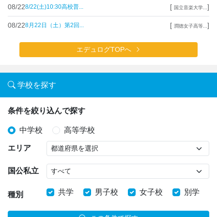
08/22
[
]
8/22(土)10:30高校普...
国立音楽大学...
08/22
[
]
8月22日（土）第2回...
潤徳女子高等...
エデュログTOPへ
学校を探す
条件を絞り込んで探す
中学校
高等学校
エリア
国公私立
共学
男子校
女子校
別学
種別