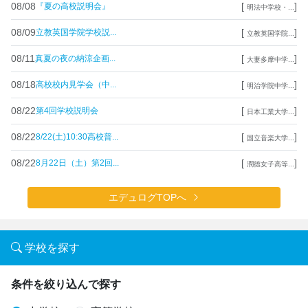
08/08
[
]
『夏の高校説明会』
明法中学校・...
08/09
[
]
立教英国学院学校説...
立教英国学院...
08/11
[
]
真夏の夜の納涼企画...
大妻多摩中学...
08/18
[
]
高校校内見学会（中...
明治学院中学...
08/22
[
]
第4回学校説明会
日本工業大学...
08/22
[
]
8/22(土)10:30高校普...
国立音楽大学...
08/22
[
]
8月22日（土）第2回...
潤徳女子高等...
エデュログTOPへ
学校を探す
条件を絞り込んで探す