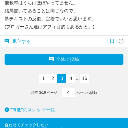
他教材はうちはほぼやってません。
結局書いてあることは同じなので、
塾テキストの反復、定着でいいと思います。
(ブロガーさん達はアフィ目的もあるかと。)
返信する
全体に投稿
1
2
3
4
…
16
現在
3
/
16
ページ
ページへ移動
"市進"のスレッド一覧
合わせてチェックしたい