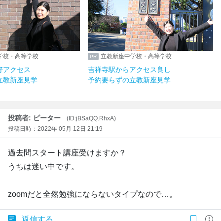
学校・高等学校
立教新座中学校・高等学校
好アクセス
吉祥寺駅からアクセス良し
立教新座見学
予約要らずの立教新座見学
投稿者: ピーター
(ID:jBSaQQ.RhxA)
投稿日時：2022年 05月 12日 21:19
過去問スタート講座受けますか？
うちは迷い中です。
zoomだと全然勉強にならないタイプなので…。
返信する