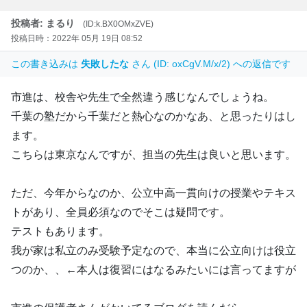
投稿者: まるり
(ID:k.BX0OMxZVE)
投稿日時：2022年 05月 19日 08:52
この書き込みは
失敗したな
さん (ID: oxCgV.M/x/2) への返信です
市進は、校舎や先生で全然違う感じなんでしょうね。
千葉の塾だから千葉だと熱心なのかなあ、と思ったりはし
ます。
こちらは東京なんですが、担当の先生は良いと思います。
ただ、今年からなのか、公立中高一貫向けの授業やテキス
トがあり、全員必須なのでそこは疑問です。
テストもあります。
我が家は私立のみ受験予定なので、本当に公立向けは役立
つのか、、←本人は復習にはなるみたいには言ってますが