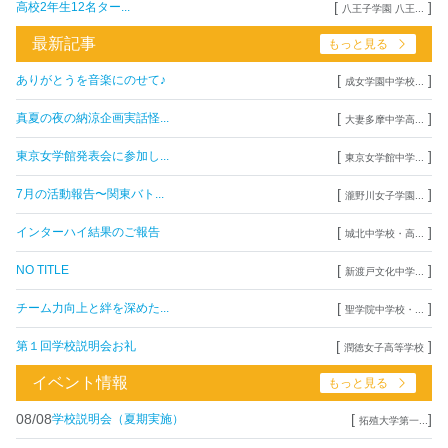
[
]
高校2年生12名ター...
八王子学園 八王...
最新記事
もっと見る
[
]
ありがとうを音楽にのせて♪
成女学園中学校...
[
]
真夏の夜の納涼企画実話怪...
大妻多摩中学高...
[
]
東京女学館発表会に参加し...
東京女学館中学...
[
]
7月の活動報告〜関東バト...
瀧野川女子学園...
[
]
インターハイ結果のご報告
城北中学校・高...
[
]
NO TITLE
新渡戸文化中学...
[
]
チーム力向上と絆を深めた...
聖学院中学校・...
[
]
第１回学校説明会お礼
潤徳女子高等学校
イベント情報
もっと見る
08/08
[
]
学校説明会（夏期実施）
拓殖大学第一...