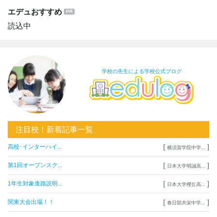
エデュおすすめ
読込中
学校の先生による学校公式ブログ
注目校！新着記事一覧
[
]
高校･インターハイ...
横須賀学院中学...
[
]
第1回オープンスク...
日本大学明誠高...
[
]
1年生対象進路説明...
日本大学櫻丘高...
[
]
関東大会出場！！
春日部共栄中学...