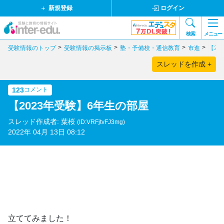
新規登録
ログイン
検索
メニュー
受験情報のトップ
受験情報の掲示板
塾・予備校・通信教育
市進
【20
スレッドを作成 +
123
コメント
【2023年受験】6年生の部屋
スレッド作成者: 葉桜
(ID:VRFjtvFJ3mg)
2022年 04月 13日 08:12
立ててみました！