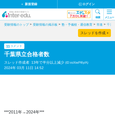
新規登録
ログイン
検索
メニュー
受験情報のトップ
受験情報の掲示板
塾・予備校・通信教育
市進
千葉
スレッドを作成 +
11
コメント
千葉県立合格者数
スレッド作成者: 13年で半分以上減少
(ID:xsXiwPI6y/A)
2024年 03月 11日 14:52
***2011年→2024年***