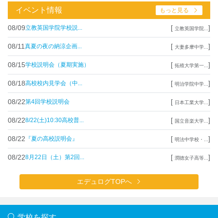
イベント情報
もっと見る
08/09
[
]
立教英国学院学校説...
立教英国学院...
08/11
[
]
真夏の夜の納涼企画...
大妻多摩中学...
08/15
[
]
学校説明会（夏期実施）
拓殖大学第一...
08/18
[
]
高校校内見学会（中...
明治学院中学...
08/22
[
]
第4回学校説明会
日本工業大学...
08/22
[
]
8/22(土)10:30高校普...
国立音楽大学...
08/22
[
]
『夏の高校説明会』
明法中学校・...
08/22
[
]
8月22日（土）第2回...
潤徳女子高等...
エデュログTOPへ
学校を探す