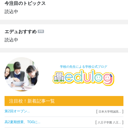
今注目のトピックス
読込中
エデュおすすめ
読込中
学校の先生による学校公式ブログ
注目校！新着記事一覧
[
]
第2回オープン...
日本大学明誠高...
[
]
高2夏期授業、TGGに...
八王子学園 八王...