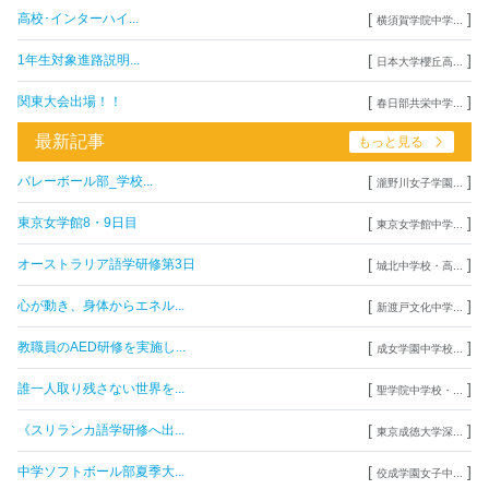
[
]
高校･インターハイ...
横須賀学院中学...
[
]
1年生対象進路説明...
日本大学櫻丘高...
[
]
関東大会出場！！
春日部共栄中学...
最新記事
もっと見る
[
]
バレーボール部_学校...
瀧野川女子学園...
[
]
東京女学館8・9日目
東京女学館中学...
[
]
オーストラリア語学研修第3日
城北中学校・高...
[
]
心が動き、身体からエネル...
新渡戸文化中学...
[
]
教職員のAED研修を実施し...
成女学園中学校...
[
]
誰一人取り残さない世界を...
聖学院中学校・...
[
]
《スリランカ語学研修へ出...
東京成徳大学深...
[
]
中学ソフトボール部夏季大...
佼成学園女子中...