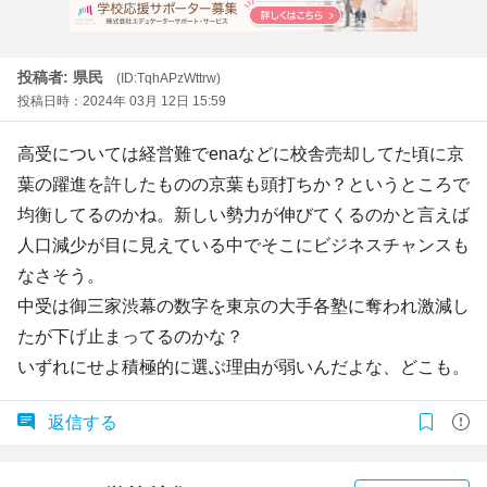
投稿者: 県民
(ID:TqhAPzWttrw)
投稿日時：2024年 03月 12日 15:59
高受については経営難でenaなどに校舎売却してた頃に京
葉の躍進を許したものの京葉も頭打ちか？というところで
均衡してるのかね。新しい勢力が伸びてくるのかと言えば
人口減少が目に見えている中でそこにビジネスチャンスも
なさそう。
中受は御三家渋幕の数字を東京の大手各塾に奪われ激減し
たが下げ止まってるのかな？
いずれにせよ積極的に選ぶ理由が弱いんだよな、どこも。
返信する