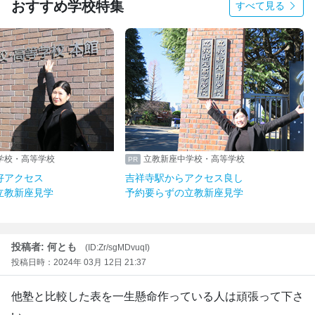
おすすめ学校特集
すべて見る
学校・高等学校
立教新座中学校・高等学校
好アクセス
吉祥寺駅からアクセス良し
立教新座見学
予約要らずの立教新座見学
投稿者: 何とも
(ID:Zr/sgMDvuqI)
投稿日時：2024年 03月 12日 21:37
他塾と比較した表を一生懸命作っている人は頑張って下さ