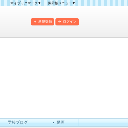
マイブックマーク▼
掲示板メニュー▼
クマーク一覧
掲示板の使い方
掲示板マップ
新規登録
ログイン
人気スレッドランキング
新規スレッド一覧
新着書き込み一覧
このカテゴリにスレッドを
作成
学校ブログ
動画