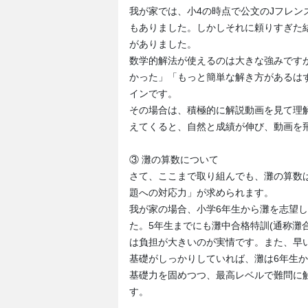
我が家では、小4の時点で公文のJフレン
もありました。しかしそれに頼りすぎた
がありました。
数学的解法が使えるのは大きな強みです
かった」「もっと簡単な解き方があるは
インです。
その場合は、積極的に解説動画を見て理
えてくると、自然と成績が伸び、動画を
③ 灘の算数について
さて、ここまで取り組んでも、灘の算数
題への対応力」が求められます。
我が家の場合、小学6年生から灘を志望し
た。5年生までにも灘中合格特訓(通称灘
は負担が大きいのが実情です。また、早
基礎がしっかりしていれば、灘は6年生
基礎力を固めつつ、最高レベルで難問に
す。