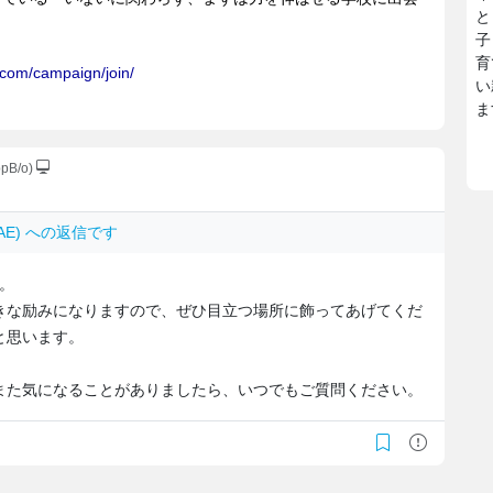
と
子
育
い
ま
ppB/o)
kiAE) への返信です
。
きな励みになりますので、ぜひ目立つ場所に飾ってあげてくだ
と思います。
また気になることがありましたら、いつでもご質問ください。