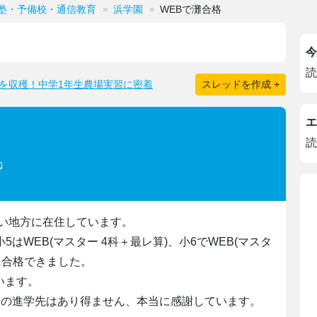
塾・予備校・通信教育
浜学園
WEBで灘合格
今
読
を収穫！中学1年生農場実習に密着
スレッドを作成 +
エ
読
い地方に在住しています。
小5はWEB(マスター 4科＋最レ算)、小6でWEB(マスタ
に合格できました。
います。
この進学先はあり得ません、本当に感謝しています。