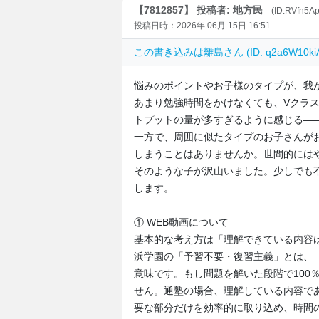
【7812857】 投稿者: 地方民
(ID:RVfn5A
投稿日時：2026年 06月 15日 16:51
この書き込みは
離島
さん (ID: q2a6W10
悩みのポイントやお子様のタイプが、我
あまり勉強時間をかけなくても、Vクラ
トプットの量が多すぎるように感じる―
一方で、周囲に似たタイプのお子さんが
しまうことはありませんか。世間的には
そのような子が沢山いました。少しでも
します。
① WEB動画について
基本的な考え方は「理解できている内容
浜学園の「予習不要・復習主義」とは、
意味です。もし問題を解いた段階で100
せん。通塾の場合、理解している内容で
要な部分だけを効率的に取り込め、時間