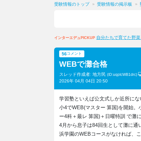
受験情報のトップ
受験情報の掲示板
自分たちで育てた野菜
インターエデュPICKUP
56
コメント
WEBで灘合格
スレッド作成者: 地方民
(ID:uqpIcWB1drc)
2026年 04月 04日 20:50
学習塾といえば公文式しか近所にな
小4でWEB(マスター 算国)を開始。
ー4科＋最レ 算国)＋日曜特訓 で灘
4月から息子は84回生として灘に通
浜学園のWEBコースがなければ、