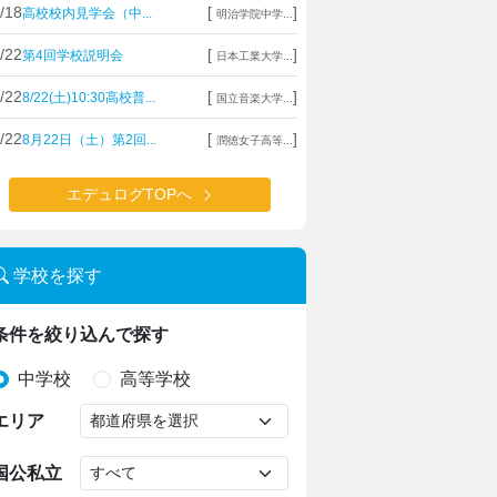
/18
[
]
高校校内見学会（中...
明治学院中学...
/22
[
]
第4回学校説明会
日本工業大学...
/22
[
]
8/22(土)10:30高校普...
国立音楽大学...
/22
[
]
8月22日（土）第2回...
潤徳女子高等...
エデュログTOPへ
学校を探す
条件を絞り込んで探す
中学校
高等学校
エリア
国公私立