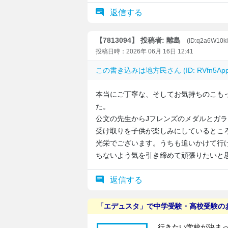
返信する
【7813094】 投稿者: 離島
(ID:q2a6W10k
投稿日時：2026年 06月 16日 12:41
この書き込みは
地方民
さん (ID: RVfn5
本当にご丁寧な、そしてお気持ちのこも
た。
公文の先生からJフレンズのメダルとガ
受け取りを子供が楽しみにしているとこ
光栄でございます。うちも追いかけて行
ちないよう気を引き締めて頑張りたいと
返信する