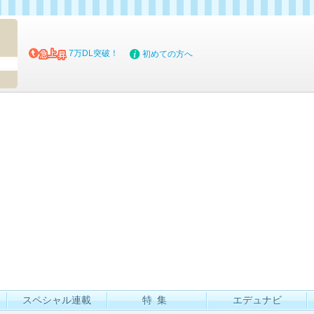
マイブッ
7万DL突破！
初めての方へ
スペシャル連載
特集
エデュナビ