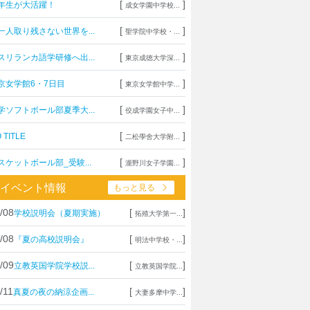
[
]
年生が大活躍！
成女学園中学校...
[
]
一人取り残さない世界を...
聖学院中学校・...
[
]
スリランカ語学研修へ出...
東京成徳大学深...
[
]
京女学館6・7日目
東京女学館中学...
[
]
学ソフトボール部夏季大...
佼成学園女子中...
[
]
 TITLE
二松學舍大学附...
[
]
スケットボール部_受験...
瀧野川女子学園...
イベント情報
もっと見る
/08
[
]
学校説明会（夏期実施）
拓殖大学第一...
/08
[
]
『夏の高校説明会』
明法中学校・...
/09
[
]
立教英国学院学校説...
立教英国学院...
/11
[
]
真夏の夜の納涼企画...
大妻多摩中学...