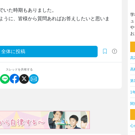
でいた時期もありました。
学
ように、皆様から質問あればお答えしたいと思いま
ュ
や
お
全体に投稿
高
高
スレッドを共有する
第
1
関
心