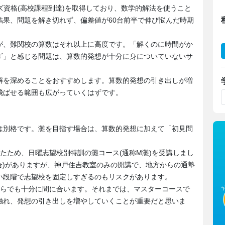
ズ資格(高校課程到達)を取得しており、数学的解法を使うこと
結果、問題を解き切れず、偏差値が60台前半で伸び悩んだ時期
が、難関校の算数はそれ以上に高度です。「解くのに時間がか
ず」と感じる問題は、算数的発想が十分に身についていないサ
解を深めることをおすすめします。算数的発想の引き出しが増
飛ばせる範囲も広がっていくはずです。
は別格です。灘を目指す場合は、算数的発想に加えて「初見問
たため、日曜志望校別特訓の灘コース(通称M灘)を受講しまし
合)がありますが、神戸住吉教室のみの開講で、地方からの通塾
い段階で志望校を固定しすぎるのもリスクがあります。
からでも十分に間に合います。それまでは、マスターコースで
触れ、発想の引き出しを増やしていくことが重要だと思いま