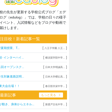
校の先生が更新する学校公式ブログ「エデ
ログ（edulog）」では、学校の日々の様子
イベント、入試情報などをブログや動画で
届けします。
注目校！新着記事一覧
[
]
2夏期授業、T...
八王子学園 八王...
[
]
校･インターハイ...
横須賀学院中学...
[
]
1回オープンスク...
日本大学明誠高...
[
]
年生対象進路説明...
日本大学櫻丘高...
[
]
東大会出場！！
春日部共栄中学...
最新記事
もっと見る
[
]
が動き、身体からエネル...
新渡戸文化中学...