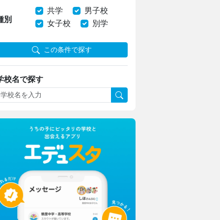
共学
男子校
種別
女子校
別学
この条件で探す
学校名で探す