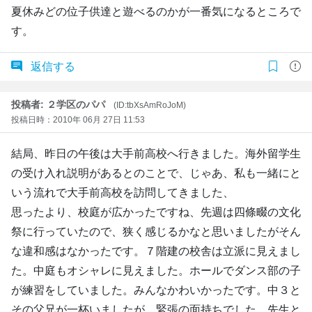
夏休みどの位子供達と遊べるのかが一番気になるところで
す。
返信する
投稿者: ２学区のパパ
(ID:tbXsAmRoJoM)
投稿日時：2010年 06月 27日 11:53
結局、昨日の午後は大手前高校へ行きました。海外留学生
の受け入れ説明があるとのことで、じゃあ、私も一緒にと
いう流れで大手前高校を訪問してきました、
思ったより、校庭が広かったですね、先週は四條畷の文化
祭に行っていたので、狭く感じるかなと思いましたがそん
な違和感はなかったです。７階建の校舎は立派に見えまし
た。中庭もオシャレに見えました。ホールでダンス部の子
が練習をしていました。みんなかわいかったです。中３と
その父兄が一杯いましたが、緊張の面持ちでした。先生と