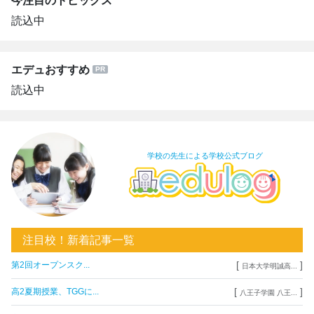
今注目のトピックス
読込中
エデュおすすめ
読込中
学校の先生による学校公式ブログ
注目校！新着記事一覧
[
]
第2回オープンスク...
日本大学明誠高...
[
]
高2夏期授業、TGGに...
八王子学園 八王...