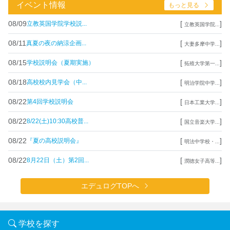
イベント情報
もっと見る
08/09
[
]
立教英国学院学校説...
立教英国学院...
08/11
[
]
真夏の夜の納涼企画...
大妻多摩中学...
08/15
[
]
学校説明会（夏期実施）
拓殖大学第一...
08/18
[
]
高校校内見学会（中...
明治学院中学...
08/22
[
]
第4回学校説明会
日本工業大学...
08/22
[
]
8/22(土)10:30高校普...
国立音楽大学...
08/22
[
]
『夏の高校説明会』
明法中学校・...
08/22
[
]
8月22日（土）第2回...
潤徳女子高等...
エデュログTOPへ
学校を探す