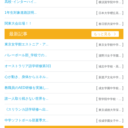
[
]
高校･インターハイ...
横須賀学院中学...
[
]
1年生対象進路説明...
日本大学櫻丘高...
[
]
関東大会出場！！
春日部共栄中学...
最新記事
もっと見る
[
]
東京女学館エストニア・ア...
東京女学館中学...
[
]
バレーボール部_学校での...
瀧野川女子学園...
[
]
オーストラリア語学研修第3日
城北中学校・高...
[
]
心が動き、身体からエネル...
新渡戸文化中学...
[
]
教職員のAED研修を実施し...
成女学園中学校...
[
]
誰一人取り残さない世界を...
聖学院中学校・...
[
]
《スリランカ語学研修へ出...
東京成徳大学深...
[
]
中学ソフトボール部夏季大...
佼成学園女子中...