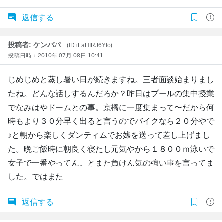
返信する
投稿者: ケンパパ
(ID:iFaHIRJ6Yfo)
投稿日時：2010年 07月 08日 10:41
じめじめと蒸し暑い日が続きますね。三者面談始まりまし
たね。どんな話しするんだろか？昨日はプールの集中授業
でなみはやドームとの事。京橋に一度集まって〜だから何
時もより３０分早く出ると言うのでバイクなら２０分やで
♪と朝から楽しくダンティムでお嬢を送って差し上げまし
た。晩ご飯時に朝良く寝たし元気やから１８００ｍ泳いで
女子で一番やってん。とまた負けん気の強い事を言ってま
した。ではまた
返信する