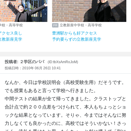
学校・高等学校
立教新座中学校・高等学校
アクセス良し
豊洲駅からも好アクセス
立教新座見学
予約要らずの立教新座見学
投稿者: ２学区のパパ
(ID:tbXsAmRoJoM)
投稿日時：2010年 06月 26日 10:41
なんか、今日は学校説明会（高校受験生用）だそうです。
でも授業もあると言って学校へ行きました。
中間テストの結果が全て帰ってきました。クラストップと
合計点で約２００点差をつけられて、本人もちょっとショ
ックな結果となっています。そりゃ、今まではそんなに努
力しなくても良かったのに、高校ではそういかない！さっ