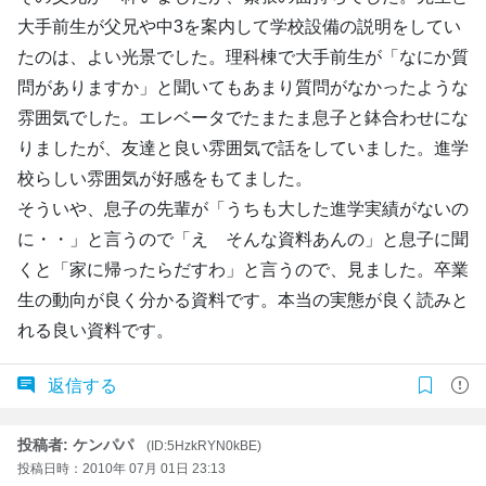
大手前生が父兄や中3を案内して学校設備の説明をしてい
たのは、よい光景でした。理科棟で大手前生が「なにか質
問がありますか」と聞いてもあまり質問がなかったような
雰囲気でした。エレベータでたまたま息子と鉢合わせにな
りましたが、友達と良い雰囲気で話をしていました。進学
校らしい雰囲気が好感をもてました。
そういや、息子の先輩が「うちも大した進学実績がないの
に・・」と言うので「え そんな資料あんの」と息子に聞
くと「家に帰ったらだすわ」と言うので、見ました。卒業
生の動向が良く分かる資料です。本当の実態が良く読みと
れる良い資料です。
返信する
投稿者: ケンパパ
(ID:5HzkRYN0kBE)
投稿日時：2010年 07月 01日 23:13