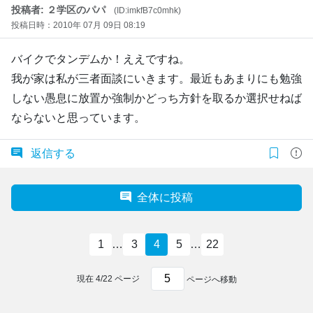
投稿者: ２学区のパパ
(ID:imkfB7c0mhk)
投稿日時：2010年 07月 09日 08:19
バイクでタンデムか！ええですね。
我が家は私が三者面談にいきます。最近もあまりにも勉強
しない愚息に放置か強制かどっち方針を取るか選択せねば
ならないと思っています。
返信する
全体に投稿
1
…
3
4
5
…
22
現在
4
/
22
ページ
ページへ移動