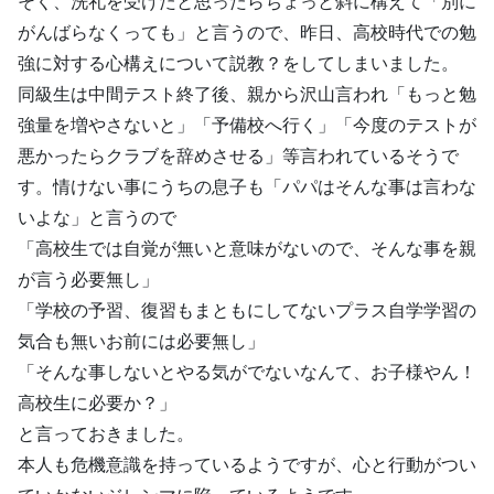
そく、洗礼を受けたと思ったらちょっと斜に構えて「別に
がんばらなくっても」と言うので、昨日、高校時代での勉
強に対する心構えについて説教？をしてしまいました。
同級生は中間テスト終了後、親から沢山言われ「もっと勉
強量を増やさないと」「予備校へ行く」「今度のテストが
悪かったらクラブを辞めさせる」等言われているそうで
す。情けない事にうちの息子も「パパはそんな事は言わな
いよな」と言うので
「高校生では自覚が無いと意味がないので、そんな事を親
が言う必要無し」
「学校の予習、復習もまともにしてないプラス自学学習の
気合も無いお前には必要無し」
「そんな事しないとやる気がでないなんて、お子様やん！
高校生に必要か？」
と言っておきました。
本人も危機意識を持っているようですが、心と行動がつい