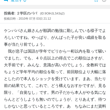
投稿者: ２学区のパパ
(ID:9OIHJLS43q2)
投稿日時：2010年 07月 03日 21:12
ケンパパさん娘さんが順調の勉強に勤しんでいる様子でよ
ろしいですね。やっぱり、がんばった子が良い成績を取る
事が当たり前でしょう。
我が息子は国語が学年でビリから一桁以内を取って騒い
でました。でも、４０点以上の得点でこの順位はさすが、
大手前です。みんな、意識が高いのでしょう。全教科では
ちょうど学年平均の順位を取って、前回順位より大幅に落
としたので本人もショックを受けています。まあ、当たり
前の結果でして、これで、どう構えなおすかですが、見る
限り、「自覚なし」です。男の子だから本人がやる気にな
らんとどうしようも無いのでしょうが、とりあえず、待つ
しかないと思っているところです。あ ちなみにまだ資料