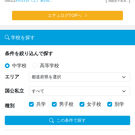
08/22
[
]
8月22日（土）第2回...
潤徳女子高等...
エデュログTOPへ
学校を探す
条件を絞り込んで探す
中学校
高等学校
エリア
国公私立
共学
男子校
女子校
別学
種別
この条件で探す