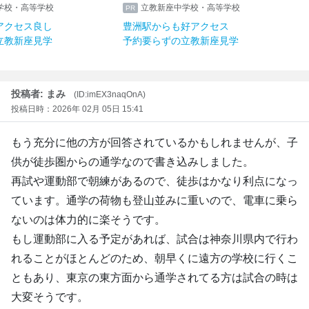
学校・高等学校
立教新座中学校・高等学校
アクセス良し
豊洲駅からも好アクセス
立教新座見学
予約要らずの立教新座見学
投稿者: まみ
(ID:imEX3naqOnA)
投稿日時：2026年 02月 05日 15:41
もう充分に他の方が回答されているかもしれませんが、子
供が徒歩圏からの通学なので書き込みしました。
再試や運動部で朝練があるので、徒歩はかなり利点になっ
ています。通学の荷物も登山並みに重いので、電車に乗ら
ないのは体力的に楽そうです。
もし運動部に入る予定があれば、試合は神奈川県内で行わ
れることがほとんどのため、朝早くに遠方の学校に行くこ
ともあり、東京の東方面から通学されてる方は試合の時は
大変そうです。