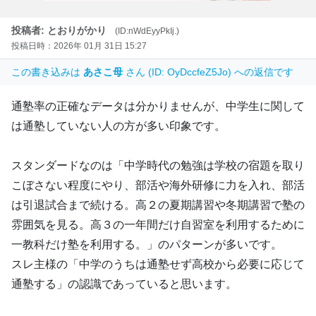
投稿者: とおりがかり
(ID:nWdEyyPkIj.)
投稿日時：2026年 01月 31日 15:27
この書き込みは
あさこ母
さん (ID: OyDccfeZ5Jo) への返信です
通塾率の正確なデータは分かりませんが、中学生に関して
は通塾していない人の方が多い印象です。
スタンダードなのは「中学時代の勉強は学校の宿題を取り
こぼさない程度にやり、部活や海外研修に力を入れ、部活
は引退試合まで続ける。高２の夏期講習や冬期講習で塾の
雰囲気を見る。高３の一年間だけ自習室を利用するために
一教科だけ塾を利用する。」のパターンが多いです。
スレ主様の「中学のうちは通塾せず高校から必要に応じて
通塾する」の認識であっていると思います。