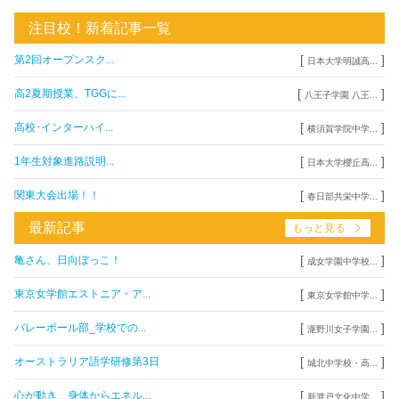
注目校！新着記事一覧
[
]
第2回オープンスク...
日本大学明誠高...
[
]
高2夏期授業、TGGに...
八王子学園 八王...
[
]
高校･インターハイ...
横須賀学院中学...
[
]
1年生対象進路説明...
日本大学櫻丘高...
[
]
関東大会出場！！
春日部共栄中学...
最新記事
もっと見る
[
]
亀さん、日向ぼっこ！
成女学園中学校...
[
]
東京女学館エストニア・ア...
東京女学館中学...
[
]
バレーボール部_学校での...
瀧野川女子学園...
[
]
オーストラリア語学研修第3日
城北中学校・高...
[
]
心が動き、身体からエネル...
新渡戸文化中学...