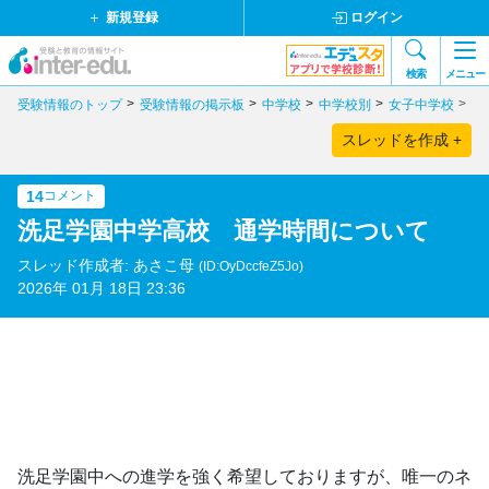
新規登録
ログイン
検索
メニュー
受験情報のトップ
受験情報の掲示板
中学校
中学校別
女子中学校
神
スレッドを作成 +
14
コメント
洗足学園中学高校 通学時間について
スレッド作成者: あさこ母
(ID:OyDccfeZ5Jo)
2026年 01月 18日 23:36
洗足学園中への進学を強く希望しておりますが、唯一のネ