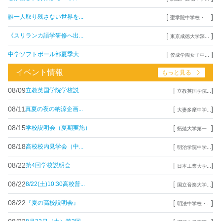
[
]
誰一人取り残さない世界を...
聖学院中学校・...
[
]
《スリランカ語学研修へ出...
東京成徳大学深...
[
]
中学ソフトボール部夏季大...
佼成学園女子中...
イベント情報
もっと見る
08/09
[
]
立教英国学院学校説...
立教英国学院...
08/11
[
]
真夏の夜の納涼企画...
大妻多摩中学...
08/15
[
]
学校説明会（夏期実施）
拓殖大学第一...
08/18
[
]
高校校内見学会（中...
明治学院中学...
08/22
[
]
第4回学校説明会
日本工業大学...
08/22
[
]
8/22(土)10:30高校普...
国立音楽大学...
08/22
[
]
『夏の高校説明会』
明法中学校・...