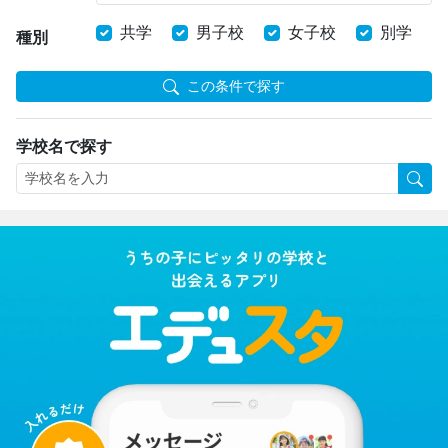
共学
男子校
女子校
別学
種別
この条件で探す
学校名で探す