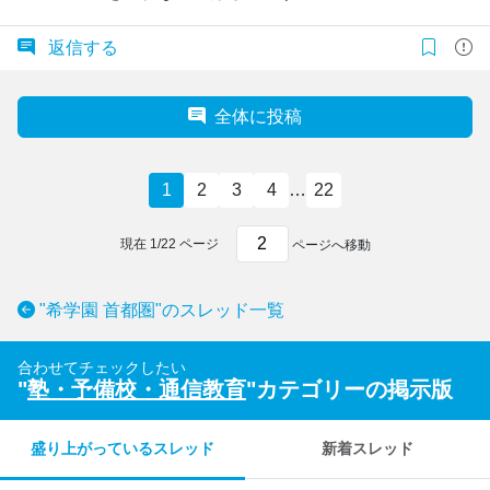
返信する
全体に投稿
1
2
3
4
…
22
現在
1
/
22
ページ
ページへ移動
"希学園 首都圏"のスレッド一覧
合わせてチェックしたい
"
塾・予備校・通信教育
"カテゴリーの掲示版
盛り上がっているスレッド
新着スレッド