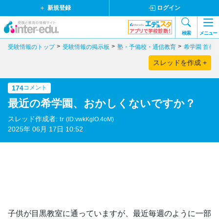
新規登録
ログイン
検索
メニュー
受験情報のトップ
受験情報の掲示板
塾・予備校・通信教育
希学園 首都
スレッドを作成 +
174
コメント
最近の希学園、おかしくないですか？
スレッド作成者: tr
(ID:vwkKglO.4oM)
2025年 06月 17日 10:52
子供が目黒教室に通っていますが、最近毎週のように一部