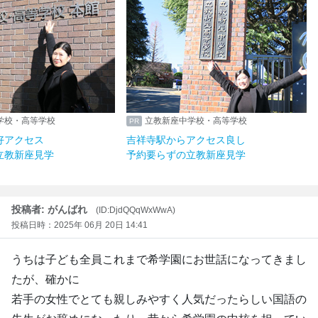
学校・高等学校
立教新座中学校・高等学校
好アクセス
吉祥寺駅からアクセス良し
立教新座見学
予約要らずの立教新座見学
投稿者: がんばれ
(ID:DjdQQqWxWwA)
投稿日時：2025年 06月 20日 14:41
うちは子ども全員これまで希学園にお世話になってきまし
たが、確かに
若手の女性でとても親しみやすく人気だったらしい国語の