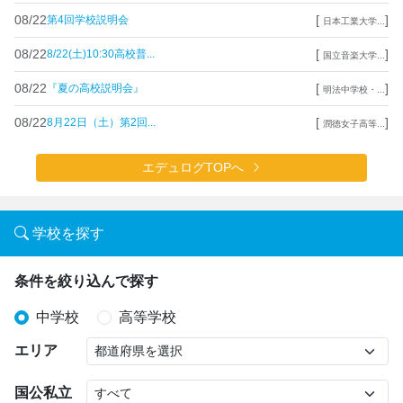
08/22
[
]
第4回学校説明会
日本工業大学...
08/22
[
]
8/22(土)10:30高校普...
国立音楽大学...
08/22
[
]
『夏の高校説明会』
明法中学校・...
08/22
[
]
8月22日（土）第2回...
潤徳女子高等...
エデュログTOPへ
学校を探す
条件を絞り込んで探す
中学校
高等学校
エリア
国公私立