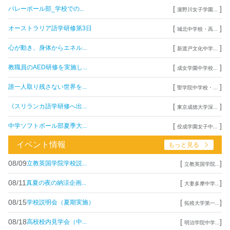
[
]
バレーボール部_学校での...
瀧野川女子学園...
[
]
オーストラリア語学研修第3日
城北中学校・高...
[
]
心が動き、身体からエネル...
新渡戸文化中学...
[
]
教職員のAED研修を実施し...
成女学園中学校...
[
]
誰一人取り残さない世界を...
聖学院中学校・...
[
]
《スリランカ語学研修へ出...
東京成徳大学深...
[
]
中学ソフトボール部夏季大...
佼成学園女子中...
イベント情報
もっと見る
08/09
[
]
立教英国学院学校説...
立教英国学院...
08/11
[
]
真夏の夜の納涼企画...
大妻多摩中学...
08/15
[
]
学校説明会（夏期実施）
拓殖大学第一...
08/18
[
]
高校校内見学会（中...
明治学院中学...