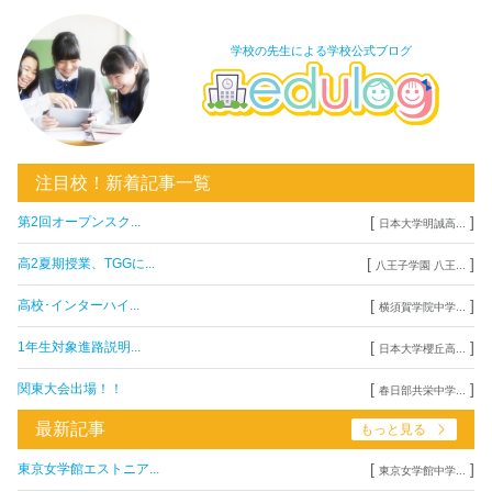
学校の先生による学校公式ブログ
注目校！新着記事一覧
[
]
第2回オープンスク...
日本大学明誠高...
[
]
高2夏期授業、TGGに...
八王子学園 八王...
[
]
高校･インターハイ...
横須賀学院中学...
[
]
1年生対象進路説明...
日本大学櫻丘高...
[
]
関東大会出場！！
春日部共栄中学...
最新記事
もっと見る
[
]
東京女学館エストニア...
東京女学館中学...