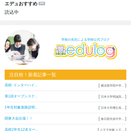
エデュおすすめ
読込中
学校の先生による学校公式ブログ
注目校！新着記事一覧
[
]
高校･インターハイ...
横須賀学院中学...
[
]
第1回オープンスク...
日本大学明誠高...
[
]
1年生対象進路説明...
日本大学櫻丘高...
[
]
関東大会出場！！
春日部共栄中学...
[
]
高校2年生12名ター...
八王子学園 八王...