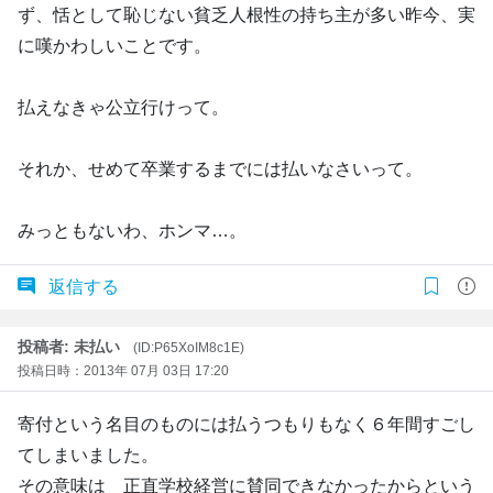
ず、恬として恥じない貧乏人根性の持ち主が多い昨今、実
に嘆かわしいことです。
払えなきゃ公立行けって。
それか、せめて卒業するまでには払いなさいって。
みっともないわ、ホンマ…。
返信する
投稿者: 未払い
(ID:P65XoIM8c1E)
投稿日時：2013年 07月 03日 17:20
寄付という名目のものには払うつもりもなく６年間すごし
てしまいました。
その意味は 正直学校経営に賛同できなかったからという