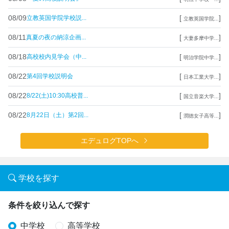
08/09
[
]
立教英国学院学校説...
立教英国学院...
08/11
[
]
真夏の夜の納涼企画...
大妻多摩中学...
08/18
[
]
高校校内見学会（中...
明治学院中学...
08/22
[
]
第4回学校説明会
日本工業大学...
08/22
[
]
8/22(土)10:30高校普...
国立音楽大学...
08/22
[
]
8月22日（土）第2回...
潤徳女子高等...
エデュログTOPへ
学校を探す
条件を絞り込んで探す
中学校
高等学校