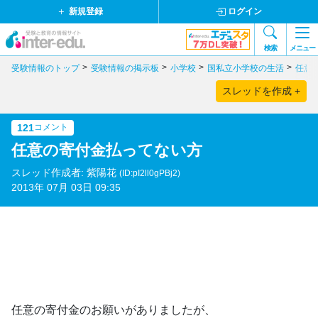
新規登録
ログイン
検索
メニュー
受験情報のトップ
受験情報の掲示板
小学校
国私立小学校の生活
任意
スレッドを作成 +
121
コメント
任意の寄付金払ってない方
スレッド作成者: 紫陽花
(ID:pI2ll0gPBj2)
2013年 07月 03日 09:35
任意の寄付金のお願いがありましたが、