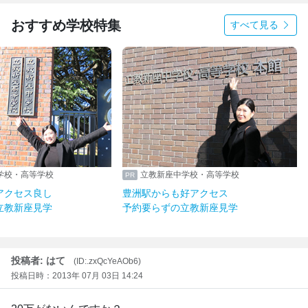
おすすめ学校特集
すべて見る
学校・高等学校
立教新座中学校・高等学校
アクセス良し
豊洲駅からも好アクセス
立教新座見学
予約要らずの立教新座見学
投稿者: はて
(ID:.zxQcYeAOb6)
投稿日時：2013年 07月 03日 14:24