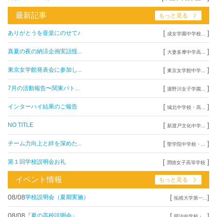
最新記事
もっと見る
[
]
ありがとうを音楽にのせて♪
成女学園中学校...
[
]
真夏の夜の納涼企画実話怪...
大妻多摩中学高...
[
]
東京女学館発表会に参加し...
東京女学館中学...
[
]
7月の活動報告〜関東バト...
瀧野川女子学園...
[
]
インターハイ結果のご報告
城北中学校・高...
[
]
NO TITLE
新渡戸文化中学...
[
]
チーム力向上と絆を深めた...
聖学院中学校・...
[
]
第１回学校説明会お礼
潤徳女子高等学校
イベント情報
もっと見る
08/08
[
]
学校説明会（夏期実施）
拓殖大学第一...
08/08
[
]
『夏の高校説明会』
明法中学校・...