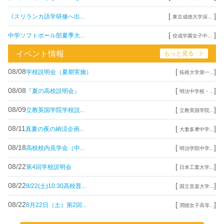
[
]
《スリランカ語学研修へ出...
東京成徳大学深...
[
]
中学ソフトボール部夏季大...
佼成学園女子中...
イベント情報
もっと見る
08/08
[
]
学校説明会（夏期実施）
拓殖大学第一...
08/08
[
]
『夏の高校説明会』
明法中学校・...
08/09
[
]
立教英国学院学校説...
立教英国学院...
08/11
[
]
真夏の夜の納涼企画...
大妻多摩中学...
08/18
[
]
高校校内見学会（中...
明治学院中学...
08/22
[
]
第4回学校説明会
日本工業大学...
08/22
[
]
8/22(土)10:30高校普...
国立音楽大学...
08/22
[
]
8月22日（土）第2回...
潤徳女子高等...