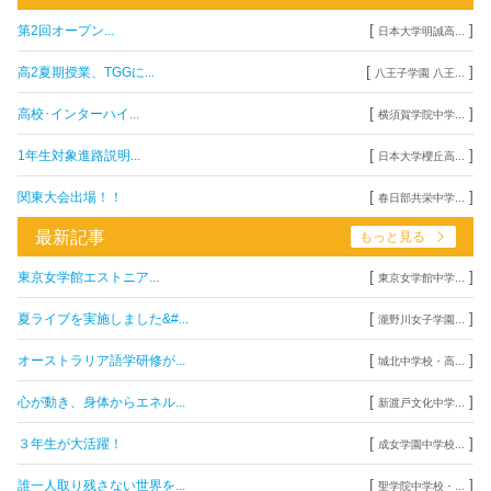
[
]
第2回オープン...
日本大学明誠高...
[
]
高2夏期授業、TGGに...
八王子学園 八王...
[
]
高校･インターハイ...
横須賀学院中学...
[
]
1年生対象進路説明...
日本大学櫻丘高...
[
]
関東大会出場！！
春日部共栄中学...
最新記事
もっと見る
[
]
東京女学館エストニア...
東京女学館中学...
[
]
夏ライブを実施しました&#...
瀧野川女子学園...
[
]
オーストラリア語学研修が...
城北中学校・高...
[
]
心が動き、身体からエネル...
新渡戸文化中学...
[
]
３年生が大活躍！
成女学園中学校...
[
]
誰一人取り残さない世界を...
聖学院中学校・...