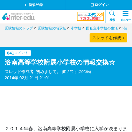
新規登録
ログイン
検索
メニュー
受験情報のトップ
受験情報の掲示板
小学校
国私立小学校の生活
洛南
スレッドを作成 +
841
コメント
洛南高等学校附属小学校の情報交換☆
スレッド作成者: 初めまして。
(ID:3F2ejqG0C9s)
2014年 02月 21日 21:01
２０１４年春、洛南高等学校附属小学校に入学が決まりま