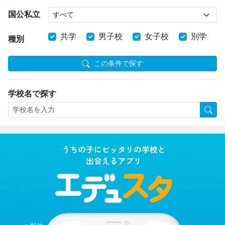
国公私立
共学
男子校
女子校
別学
種別
この条件で探す
学校名で探す