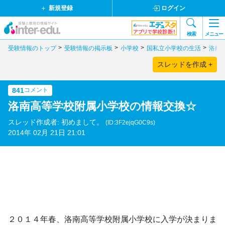
新規登録
ログイン
検索
メニュー
受験情報のトップ
受験情報の掲示板
小学校
国私立小学校の生活
洛南
スレッドを作成 +
841
コメント
洛南高等学校附属小学校の情報交換☆
スレッド作成者: 初めまして。
(ID:3F2ejqG0C9s)
2014年 02月 21日 21:01
２０１４年春、洛南高等学校附属小学校に入学が決まりま