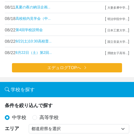
08/11
[
]
真夏の夜の納涼企画...
大妻多摩中学...
08/18
[
]
高校校内見学会（中...
明治学院中学...
08/22
[
]
第4回学校説明会
日本工業大学...
08/22
[
]
8/22(土)10:30高校普...
国立音楽大学...
08/22
[
]
8月22日（土）第2回...
潤徳女子高等...
エデュログTOPへ
学校を探す
条件を絞り込んで探す
中学校
高等学校
エリア