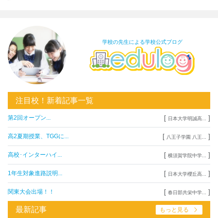
学校の先生による学校公式ブログ
注目校！新着記事一覧
[
]
第2回オープン...
日本大学明誠高...
[
]
高2夏期授業、TGGに...
八王子学園 八王...
[
]
高校･インターハイ...
横須賀学院中学...
[
]
1年生対象進路説明...
日本大学櫻丘高...
[
]
関東大会出場！！
春日部共栄中学...
最新記事
もっと見る