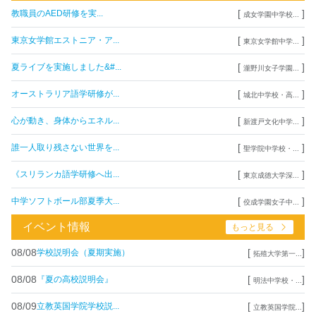
[
]
教職員のAED研修を実...
成女学園中学校...
[
]
東京女学館エストニア・ア...
東京女学館中学...
[
]
夏ライブを実施しました&#...
瀧野川女子学園...
[
]
オーストラリア語学研修が...
城北中学校・高...
[
]
心が動き、身体からエネル...
新渡戸文化中学...
[
]
誰一人取り残さない世界を...
聖学院中学校・...
[
]
《スリランカ語学研修へ出...
東京成徳大学深...
[
]
中学ソフトボール部夏季大...
佼成学園女子中...
イベント情報
もっと見る
08/08
[
]
学校説明会（夏期実施）
拓殖大学第一...
08/08
[
]
『夏の高校説明会』
明法中学校・...
08/09
[
]
立教英国学院学校説...
立教英国学院...