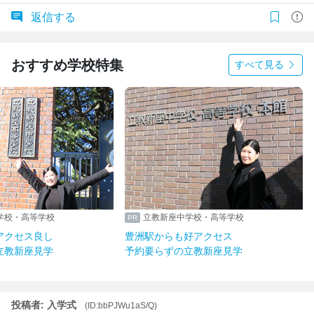
返信する
おすすめ学校特集
すべて見る
学校・高等学校
立教新座中学校・高等学校
アクセス良し
豊洲駅からも好アクセス
立教新座見学
予約要らずの立教新座見学
投稿者: 入学式
(ID:bbPJWu1aS/Q)