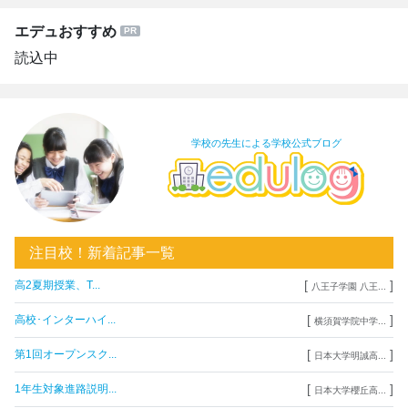
エデュおすすめ
読込中
学校の先生による学校公式ブログ
注目校！新着記事一覧
[
]
高2夏期授業、T...
八王子学園 八王...
[
]
高校･インターハイ...
横須賀学院中学...
[
]
第1回オープンスク...
日本大学明誠高...
[
]
1年生対象進路説明...
日本大学櫻丘高...