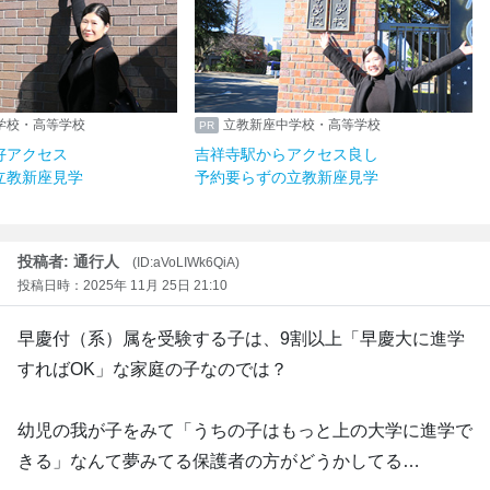
学校・高等学校
立教新座中学校・高等学校
好アクセス
吉祥寺駅からアクセス良し
立教新座見学
予約要らずの立教新座見学
投稿者: 通行人
(ID:aVoLIWk6QiA)
投稿日時：2025年 11月 25日 21:10
早慶付（系）属を受験する子は、9割以上「早慶大に進学
すればOK」な家庭の子なのでは？
幼児の我が子をみて「うちの子はもっと上の大学に進学で
きる」なんて夢みてる保護者の方がどうかしてる…