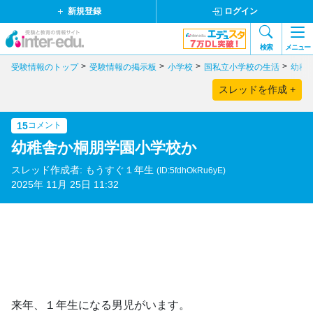
新規登録
ログイン
検索
メニュー
受験情報のトップ
受験情報の掲示板
小学校
国私立小学校の生活
幼稚
スレッドを作成 +
15
コメント
幼稚舎か桐朋学園小学校か
スレッド作成者: もうすぐ１年生
(ID:5fdhOkRu6yE)
2025年 11月 25日 11:32
来年、１年生になる男児がいます。