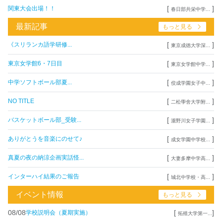
[
]
関東大会出場！！
春日部共栄中学...
最新記事
もっと見る
[
]
《スリランカ語学研修...
東京成徳大学深...
[
]
東京女学館6・7日目
東京女学館中学...
[
]
中学ソフトボール部夏...
佼成学園女子中...
[
]
NO TITLE
二松學舍大学附...
[
]
バスケットボール部_受験...
瀧野川女子学園...
[
]
ありがとうを音楽にのせて♪
成女学園中学校...
[
]
真夏の夜の納涼企画実話怪...
大妻多摩中学高...
[
]
インターハイ結果のご報告
城北中学校・高...
イベント情報
もっと見る
08/08
[
]
学校説明会（夏期実施）
拓殖大学第一...