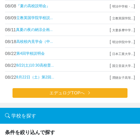
08/08
[
]
『夏の高校説明会』
明法中学校・...
08/09
[
]
立教英国学院学校説...
立教英国学院...
08/11
[
]
真夏の夜の納涼企画...
大妻多摩中学...
08/18
[
]
高校校内見学会（中...
明治学院中学...
08/22
[
]
第4回学校説明会
日本工業大学...
08/22
[
]
8/22(土)10:30高校普...
国立音楽大学...
08/22
[
]
8月22日（土）第2回...
潤徳女子高等...
エデュログTOPへ
学校を探す
条件を絞り込んで探す