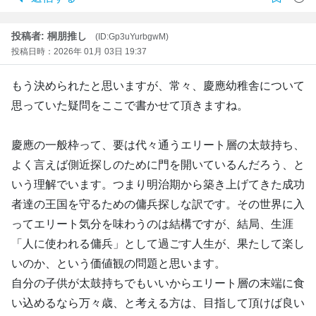
投稿者: 桐朋推し
(ID:Gp3uYurbgwM)
投稿日時：2026年 01月 03日 19:37
もう決められたと思いますが、常々、慶應幼稚舎について
思っていた疑問をここで書かせて頂きますね。
慶應の一般枠って、要は代々通うエリート層の太鼓持ち、
よく言えば側近探しのために門を開いているんだろう、と
いう理解でいます。つまり明治期から築き上げてきた成功
者達の王国を守るための傭兵探しな訳です。その世界に入
ってエリート気分を味わうのは結構ですが、結局、生涯
「人に使われる傭兵」として過ごす人生が、果たして楽し
いのか、という価値観の問題と思います。
自分の子供が太鼓持ちでもいいからエリート層の末端に食
い込めるなら万々歳、と考える方は、目指して頂けば良い