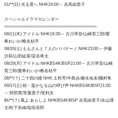
01/**(日) 光る君へ NHK20:00～ 吉高由里子
スペシャルドラマカレンダー
=======================================
08/11(木) アイドル NHK19:30～ 古川琴音/山崎育三郎/愛
希れいか/椎名桔平
08/20(土) ももさんと７人のパパゲーノ NHK23:00～ 伊藤
沙莉/山田紘菜/染谷将太
08/29(月) アイドル NHKBS4K/BSP21:00～ 古川琴音/山崎
育三郎/愛希れいか/椎名桔平
08/**(？) 二十四の瞳 NHK 土村芳/中島歩/麻生祐未/國村隼
09/17(土) 続・遥かなる山の呼び声 NHKBS4K/BSP21:00
～ 阿部寛/常盤貴子/筧利夫
秋/**(？) 風よ あらしよ NHKBS4K/BSP 吉高由里子/永山瑛
太/松下奈緒/稲垣吾郎