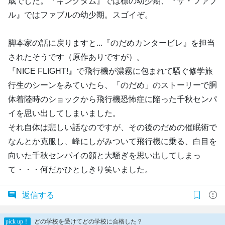
歳でした。『キングダム』では標の幼少期、『ザ・ファブ
ル』ではファブルの幼少期。スゴイぞ。
脚本家の話に戻りますと...『のだめカンタービレ』を担当
されたそうです（原作ありですが）。
『NICE FLIGHT!』で飛行機が濃霧に包まれて騒ぐ修学旅
行生のシーンをみていたら、「のだめ」のストーリーで胴
体着陸時のショックから飛行機恐怖症に陥った千秋センパ
イを思い出してしまいました。
それ自体は悲しい話なのですが、その後のだめの催眠術で
なんとか克服し、峰にしがみついて飛行機に乗る、白目を
向いた千秋センパイの顔と大騒ぎを思い出してしまっ
て・・・何だかひとしきり笑いました。
返信する