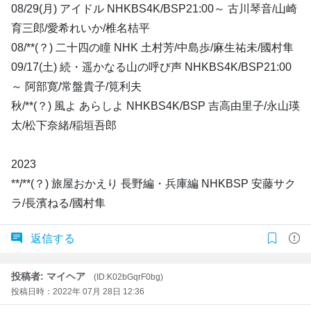
08/29(月) アイドル NHKBS4K/BSP21:00～ 古川琴音/山崎
育三郎/愛希れいか/椎名桔平
08/**(？) 二十四の瞳 NHK 土村芳/中島歩/麻生祐未/國村隼
09/17(土) 続・遥かなる山の呼び声 NHKBS4K/BSP21:00
～ 阿部寛/常盤貴子/筧利夫
秋/**(？) 風よ あらしよ NHKBS4K/BSP 吉高由里子/永山瑛
太/松下奈緒/稲垣吾郎
2023
**/**(？) 旅屋おかえり 長野編・兵庫編 NHKBSP 安藤サク
ラ/長濱ねる/國村隼
返信する
投稿者: マイヘア
(ID:K02bGqrF0bg)
投稿日時：2022年 07月 28日 12:36