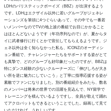
LDHのバリスティックボーイズ（BBZ）が出演するよう
です。LDHはエクザイル以外に若いグループがジェネレ
ーションズを筆頭に4つぐらいあって、その中でも一番若
いメンバーなのでTVの地上波の番組でお目にかかること
はほとんどないようです（年功序列なので）が、夏からタ
イに武者修行に行くとかで宣伝してもらえるようです。ジ
ェネ以外は全く知らなかった私も、ICONZのオーディシ
ョン番組で、チャレンジャーたちをサポートする姿がとて
も真摯で、どのグループも好印象だったのですが、BBZは
特にダンス経験の少ないクルーナーズに「伸びしろが大き
い所を逆に魅力にしていこう」と丁寧に指導応援する姿が
素敵でファンになりました。別の番組紹介をみたら、数名
のメンバーは将来の世界での活躍を見込んで、NY留学で
トレーニングを積んでいるようですし、全員が歌えて踊れ
てアクロバットもできるということでした。録画して見て
いただければ、うれしいです。