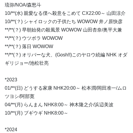
琉弥/NOA/森愁斗
10/**(水) 親愛なる僕へ殺意をこめて CX22:00～ 山田涼介
10/**(？) シャイロックの子供たち WOWOW 井ノ原快彦
**/**(？) 早朝始発の殺風景 WOWOW 山田杏奈/奥平大兼
**/**(？) ウツボラ WOWOW
**/**(？) 落日 WOWOW
**/**(？) オリバーな犬、(Gosh!!)このヤロウ続編 NHK オダ
ギリジョー/池松壮亮
*2023
01/**(日) どうする家康 NHK20:00～ 松本潤/岡田准一/ムロ
ツヨシ/阿部寛
04/**(月) らんまん NHK8:00～ 神木隆之介/浜辺美波
10/**(月) ブギウギ NHK8:00～
*2024