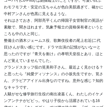
コーパイ(Co-Pilot) は副操縦士のことですか。可愛い白ふ
わモフモフ犬・安定の玉ちゃんが色白美肌過ぎて、確かに
中村アンさんが色黒に見えるような。
それはさておき、阿部亮平くんの帰国子女管制官の英語が
素敵で、聞きほれます。気象予報士の資格保有者というと
ころも中の人と同じ。
整備士の酒木ジェームス役、歌舞伎役者の尾上右近(二代
目)さんが良い感じです。ドラマ出演の記憶がないなーと
思ったのですが『青天を衝け』の孝明天皇役とあり、ほと
んど覚えていませんでした。
グランドスタッフ役の筧美和子さん、最近よく見かける？
と思ったら『純愛ディソナンス』の小坂先生ですか。筧さ
ん、グラビアアイドル出身なのですね。意外な感じ？知的
なキャラです。
人騒がせな修学旅行生役の南出凌嘉くん、わたしのイケメ
ンアンテナがビビっ。やはり子役から活躍されている16