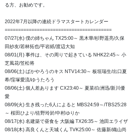
る方、お勧めです。
2022年7月以降の連続ドラマスタートカレンダー
========================================
07/27(水) 僕の姉ちゃん TX25:00～ 黒木華/杉野遥亮/久保
田紗友/若林拓也/平岩紙/渡辺大知
08/01(月) 事件は、その周りで起きている NHK22:45～ 小
芝風花/笠松将
08/06(土) ばかやろうのキス NTV14:30～ 板垣瑞生/出口夏
希/窪塚愛流/ゆうたろう
08/06(土) 個人差あります CX23:40～ 夏菜/白洲迅/新川優
愛
08/09(火) 生き残った6人によると MBS24:59～/TBS25:28
～ 桜田ひより/佐野玲於/中村ゆりか
08/17(水) 名建築で昼食を 大阪編 TX26:35～ 池田エライザ
08/18(木) 高良くんと天城くん TVK25:00～ 佐藤新/織山尚