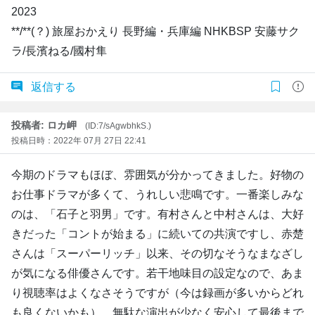
2023
**/**(？) 旅屋おかえり 長野編・兵庫編 NHKBSP 安藤サク
ラ/長濱ねる/國村隼
返信する
投稿者: ロカ岬
(ID:7/sAgwbhkS.)
投稿日時：2022年 07月 27日 22:41
今期のドラマもほぼ、雰囲気が分かってきました。好物の
お仕事ドラマが多くて、うれしい悲鳴です。一番楽しみな
のは、「石子と羽男」です。有村さんと中村さんは、大好
きだった「コントが始まる」に続いての共演ですし、赤楚
さんは「スーパーリッチ」以来、その切なそうなまなざし
が気になる俳優さんです。若干地味目の設定なので、あま
り視聴率はよくなさそうですが（今は録画が多いからどれ
も良くないかも）、無駄な演出が少なく安心して最後まで