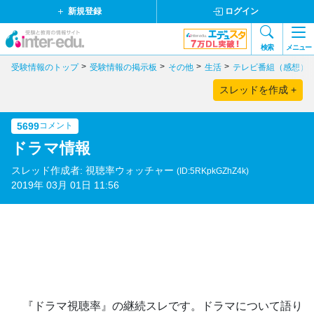
新規登録
ログイン
検索
メニュー
受験情報のトップ
受験情報の掲示板
その他
生活
テレビ番組（感想）
スレッドを作成 +
5699
コメント
ドラマ情報
スレッド作成者: 視聴率ウォッチャー
(ID:5RKpkGZhZ4k)
2019年 03月 01日 11:56
『ドラマ視聴率』の継続スレです。ドラマについて語り