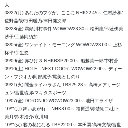
大
08/22(月) あなたのブツが、ここに NHK22:45～ 仁村紗和/
佐野晶哉/毎田暖乃/津田健次郎
08/28(金) 鵜頭川村事件 WOWOW23:30～ 松田龍平/蓮佛美
沙子/工藤阿須加
08/05(金) ワンナイト・モーニング WOWOW23:00～ 上杉
柊平/芋生悠
09/09(金) 赤ひげ３ NHKBSP20:00～ 船越英一郎/中村蒼
09/10(土) HOTEL-NEXT DOOR- WOWOW22:00～ ディー
ン・フジオカ/阿部純子/尾美としのり
09/21(火) 闇金サイハラさん TBS25:28～ 高橋メアリージ
ュン/宮世琉弥/マキタスポーツ
10/07(金) DORONJO WOWOW23:00～ 池田エライザ
10/**(月) 舞いあがれ！ NHK8:00～ 福原遥/赤楚衛二/山下
美月/鈴木浩介/哀川翔
10/**(火) 君の花になる TBS22:00～ 本田翼/高橋文哉/宮世