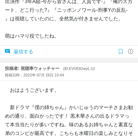
出演作『3年A組-今から皆さんは、人質です-』『俺のスカ
ート、どこ行った?』『ニッポンノワール-刑事Yの反乱-
』は視聴していたのに、全然気が付きませんでした。
萌はハマり役でしたね。
返信する
投稿者: 視聴率ウォッチャー
(ID:EVVE82wyL.U)
投稿日時：2022年 07月 28日 10:44
おはようございます。
新ドラマ『僕の姉ちゃん』かいじゅうのマーチさまお勧
めの通り、面白かったです！ 黒木華さんの出るドラマっ
て本当当たりが多いですね。味のあるお姉ちゃんと素直な
弟のコンビが最高です。こちらも水曜日の楽しみとなりそ