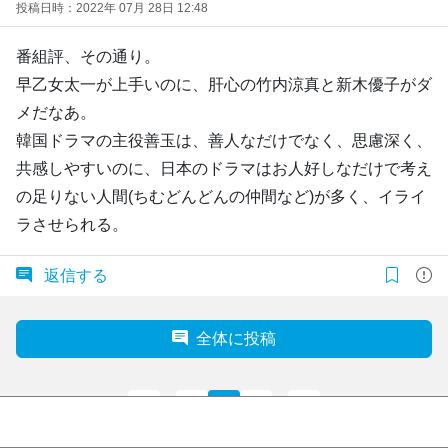
投稿日時：2022年 07月 28日 12:48
番組評、その通り。
早乙女太一が上手いのに、肝心の竹内涼真と新木優子がダ
メだなあ。
韓国ドラマの主役善玉は、善人なだけでなく、思慮深く、
共感しやすいのに、日本のドラマはお人好しなだけで考え
の足りない人間(ちむどんどんの仲間など)が多く、イライ
ラさせられる。
返信する
全体に投稿
1
…
517
518
519
…
713