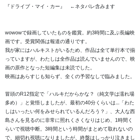
『ドライブ・マイ・カー』 ←ネタバレ含みます
wowowで録画していたものを鑑賞。約3時間に及ぶ長編映
画です。受賞関係は報道の通りです。
我が家にはハルキストがいるため、作品は全て単行本で揃
っていますが、わたしは全作品は読んでいませんので、映
画の原作となった短編集は未読でした。
映画はあらすじも知らず、全くの予習なしで臨みました。
冒頭のR12指定で「ハルキだからかな？（純文学は濡れ場
多め）」と覚悟しましたが、最初の40分くらいは...「わた
しはいったい何をみせられているんだろう？」、大人な西
島さんを見るのに非常に照れくさくなりはじめ、1時間く
らいで視聴中断。3時間という時間がまとめて取れないの
で、細切れ視聴になりましたが、終盤はしっかり泣きまし