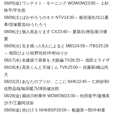
08/05(金) ワンナイト・モーニング WOWOW23:00～ 上杉
柊平/芋生悠
08/06(土) ばかやろうのキス NTV14:30～ 板垣瑞生/出口夏
希/窪塚愛流/ゆうたろう
08/06(土) 個人差あります CX23:40～ 夏菜/白洲迅/新川優
愛
08/09(火) 生き残った6人によると MBS24:59～/TBS25:28
～ 桜田ひより/佐野玲於/中村ゆりか
08/17(水) 名建築で昼食を 大阪編 TX26:35～ 池田エライザ
08/18(木) 高良くんと天城くん TVK25:00～ 佐藤新/織山尚
大
08/22(月) あなたのブツが、ここに NHK22:45～ 仁村紗和/
佐野晶哉/毎田暖乃/津田健次郎
08/28(金) 鵜頭川村事件 WOWOW23:30～ 松田龍平/蓮佛美
沙子/工藤阿須加
09/09(金) 赤ひげ３ NHKBSP20:00～ 船越英一郎/中村蒼