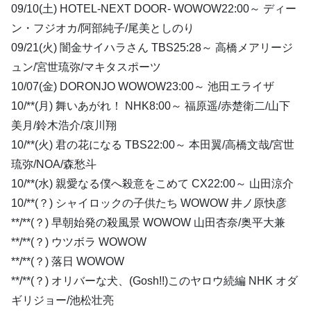
09/10(土) HOTEL-NEXT DOOR- WOWOW22:00～ ディー
ン・フジオカ/阿部純子/尾美としのり
09/21(火) 闇金サイハラさん TBS25:28～ 高橋メアリージ
ュン/宮世琉弥/マキタスポーツ
10/07(金) DORONJO WOWOW23:00～ 池田エライザ
10/**(月) 舞いあがれ！ NHK8:00～ 福原遥/赤楚衛二/山下
美月/鈴木浩介/哀川翔
10/**(火) 君の花になる TBS22:00～ 本田翼/高橋文哉/宮世
琉弥/NOA/森愁斗
10/**(水) 親愛なる僕へ殺意をこめて CX22:00～ 山田涼介
10/**(？) シャイロックの子供たち WOWOW 井ノ原快彦
**/**(？) 早朝始発の殺風景 WOWOW 山田杏奈/奥平大兼
**/**(？) ウツボラ WOWOW
**/**(？) 落日 WOWOW
**/**(？) オリバーな犬、(Gosh!!)このヤロウ続編 NHK オダ
ギリジョー/池松壮亮