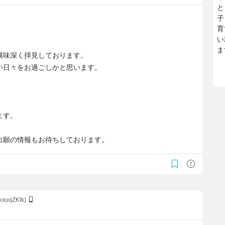
と
子
育
い
ま
興味深く拝見しております。
い日々をお過ごしかと思います。
。
ます。
出願の情報もお待ちしております。
AkxuqZKIk)