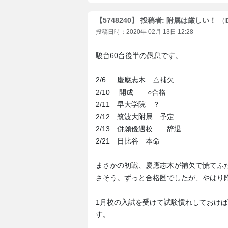
【5748240】 投稿者: 附属は厳しい！
(
投稿日時：2020年 02月 13日 12:28
駿台60台後半の愚息です。
2/6 慶應志木 △補欠
2/10 開成 ○合格
2/11 早大学院 ？
2/12 筑波大附属 予定
2/13 併願優遇校 辞退
2/21 日比谷 本命
まさかの初戦、慶應志木が補欠で慌てふ
さそう。ずっと合格圏でしたが、やはり
1月校の入試を受けて試験慣れしておけ
す。