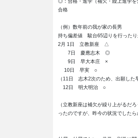
◎：合格・進学（補欠・繰上進学を
合格
（例）数年前の我が家の長男
持ち偏差値 駿台65辺りを行った
2月 1日 立教新座 △
7日 慶應志木 ◎
9日 早大本庄 ×
10日 早実 ○
（11日 志木2次のため、出願した
12日 明大明治 ○
（立教新座は補欠が繰り上がるだろ
ったのですが、昨今の状況でしたら