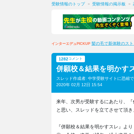
受験情報のトップ
受験情報の掲示板
髪の毛で新体験のスト
インターエデュPICKUP
1282
コメント
併願校＆結果を明かす
スレッド作成者: 中学受験サイトに恐縮
2020年 02月 12日 15:54
来年、次男が受験するにあたり、『
と思い、スレッドを立てさせて頂き
『併願校＆結果を明かすスレ』より