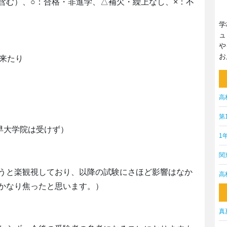
含む）、○：合格・非進学、△補欠・繰上なし、×：不
学
ュ
や
お
り来たり
高
第
早大学院は受けず）
1
関
うと楽観視しており、以降の試験にさほど影響はなか
高
かなり焦ったと思います。）
真