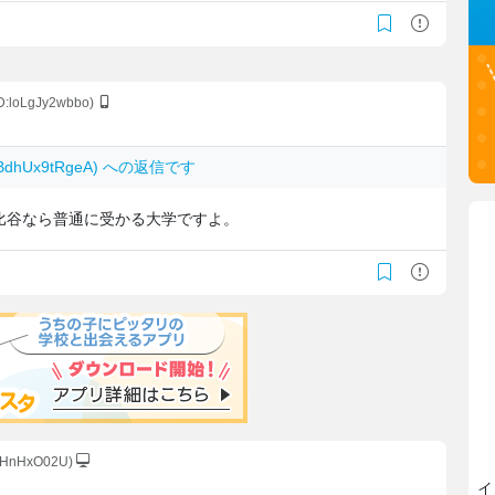
ID:loLgJy2wbbo)
 BdhUx9tRgeA) への返信です
比谷なら普通に受かる大学ですよ。
6tHnHxO02U)
イ