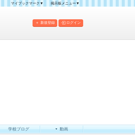
マイブックマーク▼
掲示板メニュー▼
クマーク一覧
掲示板の使い方
掲示板マップ
新規登録
ログイン
人気スレッドランキング
新規スレッド一覧
新着書き込み一覧
このカテゴリにスレッドを
作成
学校ブログ
動画