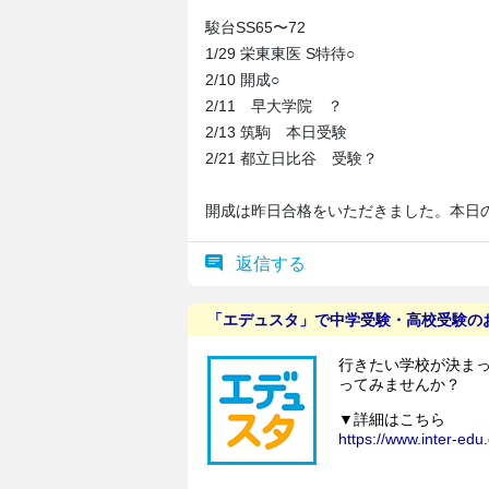
駿台SS65〜72
1/29 栄東東医 S特待○
2/10 開成○
2/11 早大学院 ？
2/13 筑駒 本日受験
2/21 都立日比谷 受験？
開成は昨日合格をいただきました。本日
返信する