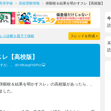
高等学校
高校受験情報
併願校＆結果を明かすスレ【高校版】
今
読
レス診断を親子で体験
スレッドを作成 +
エ
読
スレ【高校版】
ですが。。
(ID:VBUargFXDPU)
併願校＆結果を明かすスレ』の高校版があったら、、
ました。