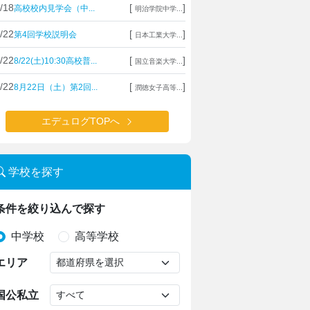
/18
[
]
高校校内見学会（中...
明治学院中学...
/22
[
]
第4回学校説明会
日本工業大学...
/22
[
]
8/22(土)10:30高校普...
国立音楽大学...
/22
[
]
8月22日（土）第2回...
潤徳女子高等...
エデュログTOPへ
学校を探す
条件を絞り込んで探す
中学校
高等学校
エリア
国公私立