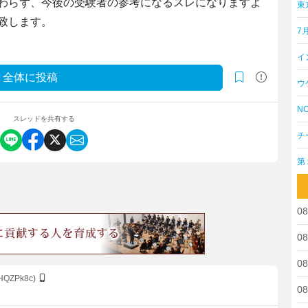
わらず、今後の受験者の参考になるスレになりますよ
東
致します。
7
イ
全体に投稿
ウ
NO
スレッドを共有する
チ
第
08
08
08
zHQZPk8c)
08