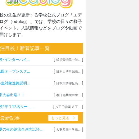
校の先生が更新する学校公式ブログ「エデ
ログ（edulog）」では、学校の日々の様子
イベント、入試情報などをブログや動画で
届けします。
注目校！新着記事一覧
[
]
校･インターハイ...
横須賀学院中学...
[
]
1回オープンスク...
日本大学明誠高...
[
]
年生対象進路説明...
日本大学櫻丘高...
[
]
東大会出場！！
春日部共栄中学...
[
]
校2年生12名ター...
八王子学園 八王...
最新記事
もっと見る
[
]
夏の夜の納涼企画実話怪...
大妻多摩中学高...