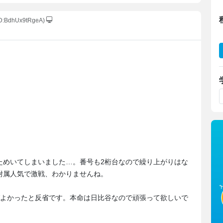
ID:BdhUx9tRgeA)
ためいてしまいました…。番号も2桁台なので繰り上がりはな
附属人気で激戦、わかりませんね。
ばよかったと反省です。本命は日比谷なので頑張って欲しいで