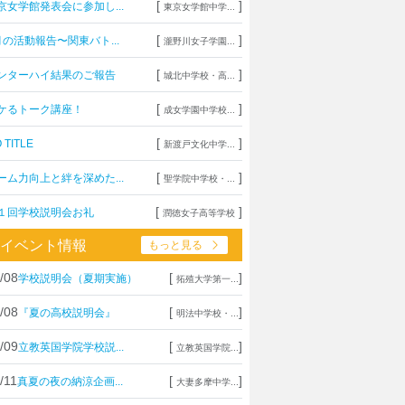
[
]
京女学館発表会に参加し...
東京女学館中学...
[
]
月の活動報告〜関東バト...
瀧野川女子学園...
[
]
ンターハイ結果のご報告
城北中学校・高...
[
]
ケるトーク講座！
成女学園中学校...
[
]
 TITLE
新渡戸文化中学...
[
]
ーム力向上と絆を深めた...
聖学院中学校・...
[
]
１回学校説明会お礼
潤徳女子高等学校
イベント情報
もっと見る
/08
[
]
学校説明会（夏期実施）
拓殖大学第一...
/08
[
]
『夏の高校説明会』
明法中学校・...
/09
[
]
立教英国学院学校説...
立教英国学院...
/11
[
]
真夏の夜の納涼企画...
大妻多摩中学...