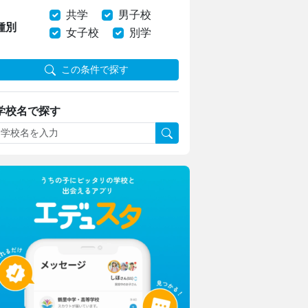
共学
男子校
種別
女子校
別学
この条件で探す
学校名で探す