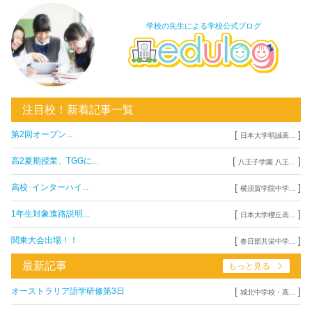
学校の先生による学校公式ブログ
注目校！新着記事一覧
[
]
第2回オープン...
日本大学明誠高...
[
]
高2夏期授業、TGGに...
八王子学園 八王...
[
]
高校･インターハイ...
横須賀学院中学...
[
]
1年生対象進路説明...
日本大学櫻丘高...
[
]
関東大会出場！！
春日部共栄中学...
最新記事
もっと見る
[
]
オーストラリア語学研修第3日
城北中学校・高...