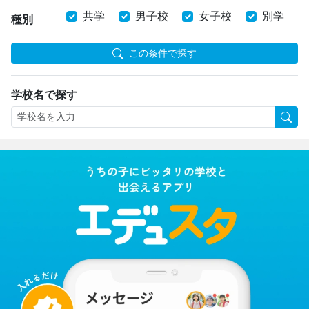
共学
男子校
女子校
別学
種別
この条件で探す
学校名で探す