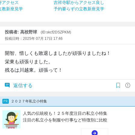
好アクセス
吉祥寺駅からアクセス良し
立教新座見学
予約要らずの立教新座見学
投稿者: 高校野球
(ID:skcf2DSZPKM)
投稿日時：2025年 07月 17日 17:46
開智、惜しくも敗退しましたが頑張りましたね！
栄東も頑張りました。
残るは川越東。頑張って！
返信する