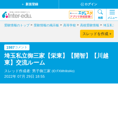
新規登録
ログイン
検索
メニュー
受験情報のトップ
受験情報の掲示板
高等学校
高校受験情報
埼玉私立
スレッドを作成 +
1987
コメント
埼玉私立御三家【栄東】【開智】【川越
東】交流ルーム
スレッド作成者: 男子御三家
(ID:FXMhIIist4o)
2022年 07月 29日 18:55