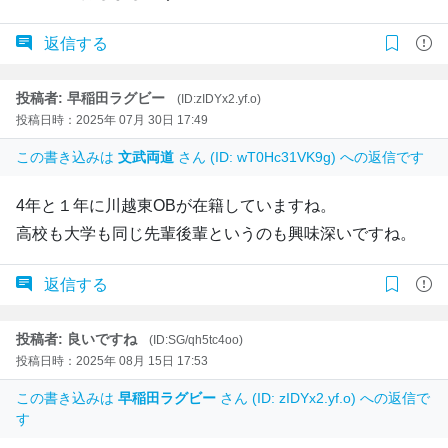
返信する
投稿者: 早稲田ラグビー
(ID:zIDYx2.yf.o)
投稿日時：2025年 07月 30日 17:49
この書き込みは
文武両道
さん (ID: wT0Hc31VK9g) への返信です
4年と１年に川越東OBが在籍していますね。
高校も大学も同じ先輩後輩というのも興味深いですね。
返信する
投稿者: 良いですね
(ID:SG/qh5tc4oo)
投稿日時：2025年 08月 15日 17:53
この書き込みは
早稲田ラグビー
さん (ID: zIDYx2.yf.o) への返信で
す