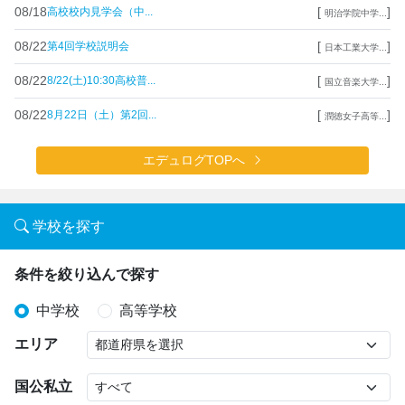
08/18
[
]
高校校内見学会（中...
明治学院中学...
08/22
[
]
第4回学校説明会
日本工業大学...
08/22
[
]
8/22(土)10:30高校普...
国立音楽大学...
08/22
[
]
8月22日（土）第2回...
潤徳女子高等...
エデュログTOPへ
学校を探す
条件を絞り込んで探す
中学校
高等学校
エリア
国公私立