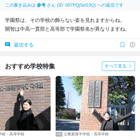
この書き込みは
参考
さん (ID: 007PQjSzG3Q) への返信です
学園祭は、その学校の飾らない姿を見れますからね。
開智は中高一貫部と高等部で学園祭名が異なりますね。
返信する
おすすめ学校特集
すべて見る
学校・高等学校
立教新座中学校・高等学校