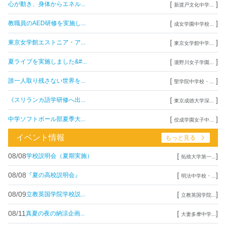
[
]
心が動き、身体からエネル...
新渡戸文化中学...
[
]
教職員のAED研修を実施し...
成女学園中学校...
[
]
東京女学館エストニア・ア...
東京女学館中学...
[
]
夏ライブを実施しました&#...
瀧野川女子学園...
[
]
誰一人取り残さない世界を...
聖学院中学校・...
[
]
《スリランカ語学研修へ出...
東京成徳大学深...
[
]
中学ソフトボール部夏季大...
佼成学園女子中...
イベント情報
もっと見る
08/08
[
]
学校説明会（夏期実施）
拓殖大学第一...
08/08
[
]
『夏の高校説明会』
明法中学校・...
08/09
[
]
立教英国学院学校説...
立教英国学院...
08/11
[
]
真夏の夜の納涼企画...
大妻多摩中学...