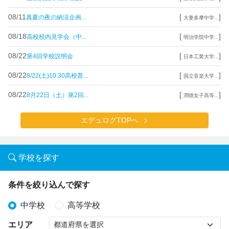
08/11
[
]
真夏の夜の納涼企画...
大妻多摩中学...
08/18
[
]
高校校内見学会（中...
明治学院中学...
08/22
[
]
第4回学校説明会
日本工業大学...
08/22
[
]
8/22(土)10:30高校普...
国立音楽大学...
08/22
[
]
8月22日（土）第2回...
潤徳女子高等...
エデュログTOPへ
学校を探す
条件を絞り込んで探す
中学校
高等学校
エリア