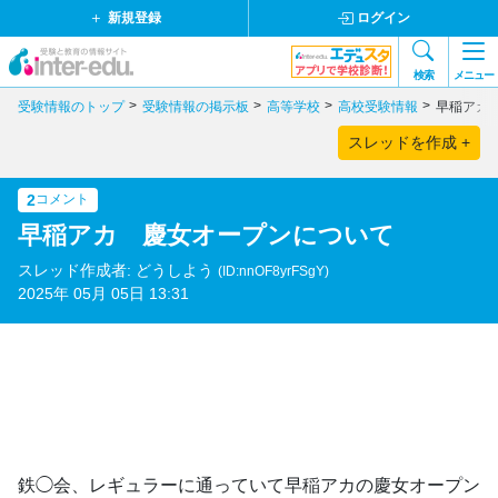
新規登録
ログイン
検索
メニュー
受験情報のトップ
受験情報の掲示板
高等学校
高校受験情報
早稲アカ
スレッドを作成 +
2
コメント
早稲アカ 慶女オープンについて
スレッド作成者: どうしよう
(ID:nnOF8yrFSgY)
2025年 05月 05日 13:31
鉄◯会、レギュラーに通っていて早稲アカの慶女オープン