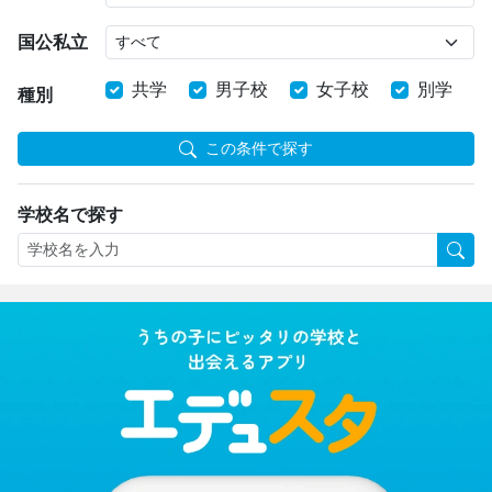
国公私立
共学
男子校
女子校
別学
種別
この条件で探す
学校名で探す