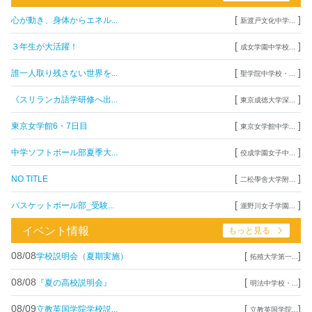
[
]
心が動き、身体からエネル...
新渡戸文化中学...
[
]
３年生が大活躍！
成女学園中学校...
[
]
誰一人取り残さない世界を...
聖学院中学校・...
[
]
《スリランカ語学研修へ出...
東京成徳大学深...
[
]
東京女学館6・7日目
東京女学館中学...
[
]
中学ソフトボール部夏季大...
佼成学園女子中...
[
]
NO TITLE
二松學舍大学附...
[
]
バスケットボール部_受験...
瀧野川女子学園...
イベント情報
もっと見る
08/08
[
]
学校説明会（夏期実施）
拓殖大学第一...
08/08
[
]
『夏の高校説明会』
明法中学校・...
08/09
[
]
立教英国学院学校説...
立教英国学院...