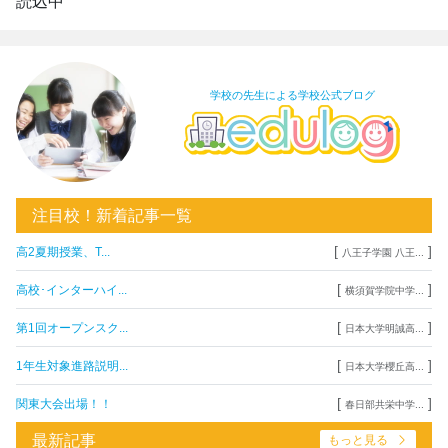
読込中
学校の先生による学校公式ブログ
注目校！新着記事一覧
[
]
高2夏期授業、T...
八王子学園 八王...
[
]
高校･インターハイ...
横須賀学院中学...
[
]
第1回オープンスク...
日本大学明誠高...
[
]
1年生対象進路説明...
日本大学櫻丘高...
[
]
関東大会出場！！
春日部共栄中学...
最新記事
もっと見る