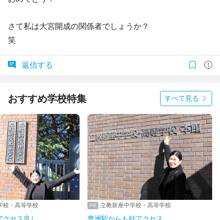
さて私は大宮開成の関係者でしょうか？
笑
返信する
おすすめ学校特集
すべて見る
学校・高等学校
立教新座中学校・高等学校
アクセス良し
豊洲駅からも好アクセス