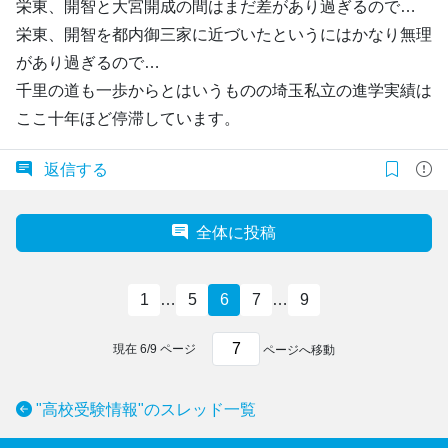
栄東、開智と大宮開成の間はまだ差があり過ぎるので…
栄東、開智を都内御三家に近づいたというにはかなり無理
があり過ぎるので…
千里の道も一歩からとはいうものの埼玉私立の進学実績は
ここ十年ほど停滞しています。
返信する
全体に投稿
1
…
5
6
7
…
9
現在
6
/
9
ページ
ページへ移動
"高校受験情報"のスレッド一覧