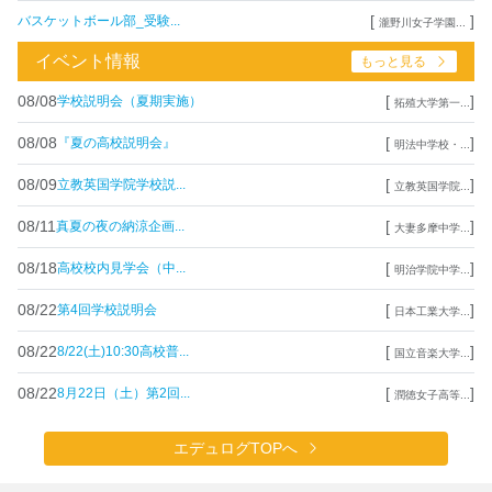
[
]
バスケットボール部_受験...
瀧野川女子学園...
イベント情報
もっと見る
08/08
[
]
学校説明会（夏期実施）
拓殖大学第一...
08/08
[
]
『夏の高校説明会』
明法中学校・...
08/09
[
]
立教英国学院学校説...
立教英国学院...
08/11
[
]
真夏の夜の納涼企画...
大妻多摩中学...
08/18
[
]
高校校内見学会（中...
明治学院中学...
08/22
[
]
第4回学校説明会
日本工業大学...
08/22
[
]
8/22(土)10:30高校普...
国立音楽大学...
08/22
[
]
8月22日（土）第2回...
潤徳女子高等...
エデュログTOPへ