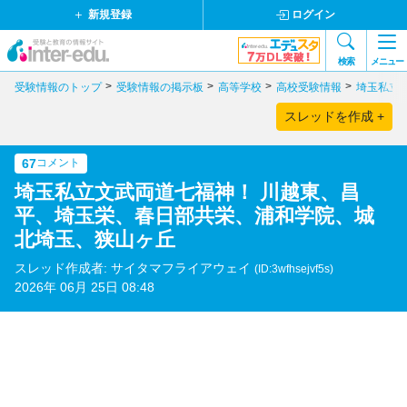
新規登録
ログイン
検索
メニュー
受験情報のトップ
受験情報の掲示板
高等学校
高校受験情報
埼玉私立
スレッドを作成 +
67
コメント
埼玉私立文武両道七福神！ 川越東、昌
平、埼玉栄、春日部共栄、浦和学院、城
北埼玉、狭山ヶ丘
スレッド作成者: サイタマフライアウェイ
(ID:3wfhsejvf5s)
2026年 06月 25日 08:48