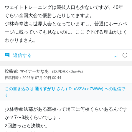
ウェイトトレーニングは競技人口も少ないですが、40年
ぐらい全国大会で優勝したりしてますよ。
少林寺拳法も世界大会となっていますし、普通にホームペ
ージに載っていても見ないのに、ここで下げる理由がよく
わかりまさん。
返信する
投稿者: マイナーだなあ
(ID:PDRXikDowFs)
投稿日時：2026年 07月 09日 00:44
この書き込みは
通りすがり
さん (ID: uV2Vu.eZWWc) への返信で
す
少林寺拳法部がある高校って埼玉に何校くらいあるんです
か？7〜8校くらいでしょ…
2回勝ったら決勝か。