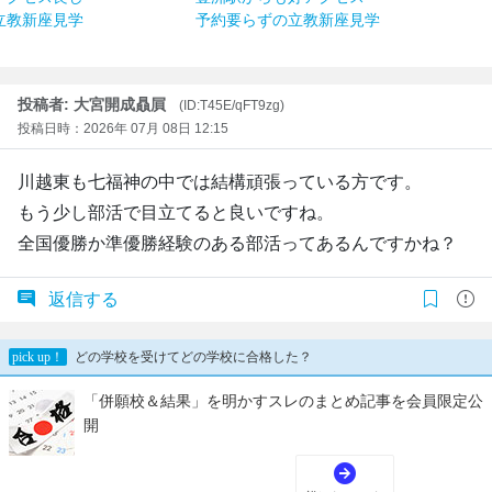
立教新座見学
予約要らずの立教新座見学
投稿者: 大宮開成贔屓
(ID:T45E/qFT9zg)
投稿日時：2026年 07月 08日 12:15
川越東も七福神の中では結構頑張っている方です。
もう少し部活で目立てると良いですね。
全国優勝か準優勝経験のある部活ってあるんですかね？
返信する