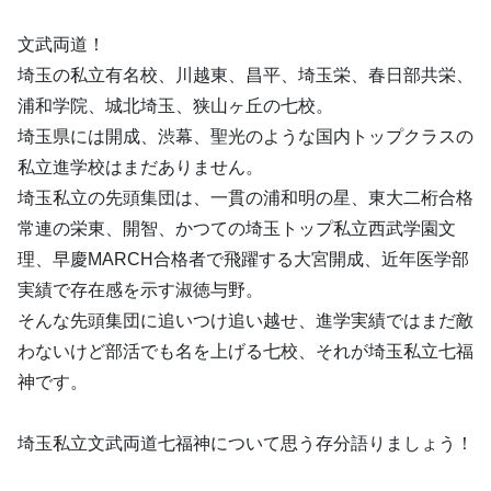
文武両道！
埼玉の私立有名校、川越東、昌平、埼玉栄、春日部共栄、
浦和学院、城北埼玉、狭山ヶ丘の七校。
埼玉県には開成、渋幕、聖光のような国内トップクラスの
私立進学校はまだありません。
埼玉私立の先頭集団は、一貫の浦和明の星、東大二桁合格
常連の栄東、開智、かつての埼玉トップ私立西武学園文
理、早慶MARCH合格者で飛躍する大宮開成、近年医学部
実績で存在感を示す淑徳与野。
そんな先頭集団に追いつけ追い越せ、進学実績ではまだ敵
わないけど部活でも名を上げる七校、それが埼玉私立七福
神です。
埼玉私立文武両道七福神について思う存分語りましょう！