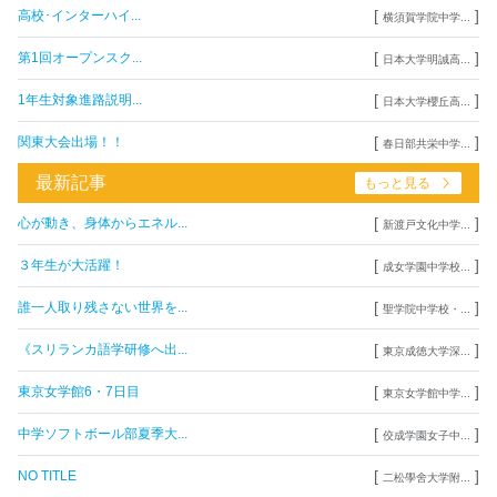
[
]
高校･インターハイ...
横須賀学院中学...
[
]
第1回オープンスク...
日本大学明誠高...
[
]
1年生対象進路説明...
日本大学櫻丘高...
[
]
関東大会出場！！
春日部共栄中学...
最新記事
もっと見る
[
]
心が動き、身体からエネル...
新渡戸文化中学...
[
]
３年生が大活躍！
成女学園中学校...
[
]
誰一人取り残さない世界を...
聖学院中学校・...
[
]
《スリランカ語学研修へ出...
東京成徳大学深...
[
]
東京女学館6・7日目
東京女学館中学...
[
]
中学ソフトボール部夏季大...
佼成学園女子中...
[
]
NO TITLE
二松學舍大学附...