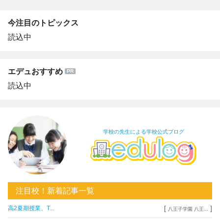
今注目のトピックス
読込中
エデュおすすめ
読込中
学校の先生による学校公式ブログ
注目校！新着記事一覧
[
]
高2夏期授業、T...
八王子学園 八王...