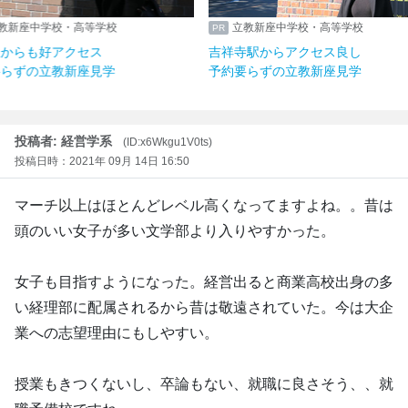
立教新座中学校・高等学校
立教新座中学校・高等学
豊洲駅からも好アクセス
吉祥寺駅からアクセス良
予約要らずの立教新座見学
予約要らずの立教新座見
投稿者: 経営学系
(ID:x6Wkgu1V0ts)
投稿日時：2021年 09月 14日 16:50
マーチ以上はほとんどレベル高くなってますよね。。昔は
頭のいい女子が多い文学部より入りやすかった。
女子も目指すようになった。経営出ると商業高校出身の多
い経理部に配属されるから昔は敬遠されていた。今は大企
業への志望理由にもしやすい。
授業もきつくないし、卒論もない、就職に良さそう、、就