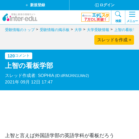
新規登録
ログイン
検索
メニュー
受験情報のトップ
受験情報の掲示板
大学
大学受験情報
上智の看板学
スレッドを作成 +
120
コメント
上智の看板学部
スレッド作成者: SOPHIA
(ID:dRMJAN1LWe2)
2021年 09月 12日 17:47
上智と言えば外国語学部の英語学科が看板だろう