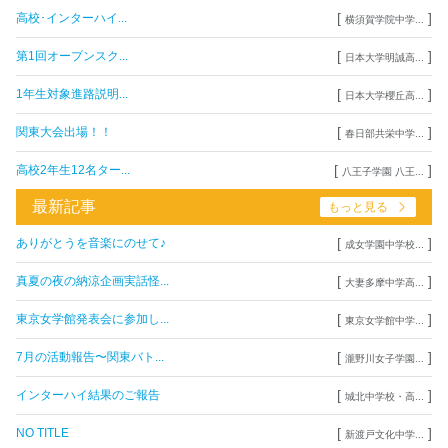
[
]
高校･インターハイ...
横須賀学院中学...
[
]
第1回オープンスク...
日本大学明誠高...
[
]
1年生対象進路説明...
日本大学櫻丘高...
[
]
関東大会出場！！
春日部共栄中学...
[
]
高校2年生12名ター...
八王子学園 八王...
最新記事
もっと見る
[
]
ありがとうを音楽にのせて♪
成女学園中学校...
[
]
真夏の夜の納涼企画実話怪...
大妻多摩中学高...
[
]
東京女学館発表会に参加し...
東京女学館中学...
[
]
7月の活動報告〜関東バト...
瀧野川女子学園...
[
]
インターハイ結果のご報告
城北中学校・高...
[
]
NO TITLE
新渡戸文化中学...