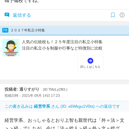
職予備校ですね。
返信する
投稿者: 通りすがり
(ID:TMzLy2ftI3.)
投稿日時：2021年 09月 14日 17:23
この書き込みは
経営学系
さん (ID: x6Wkgu1V0ts) への返信です
経営学系、おっしゃるとおり上智も親世代は「外＝法＞文
＞＞経」でしたが、今は「法＝総人＞経＝外＞文＝総グ