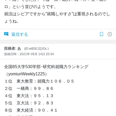
ロ」という並びのようです。
就活はシビアですから”就職しやすさ”は重視されるのでし
ょうね。
返信する
投稿者: あ
(ID:wB5EJZjJOc.)
投稿日時：2021年 09月 14日 20:34
全国85大学530学部･研究科就職力ランキング
（yomiuriWeekly1225）
１位 東大教育：就職力１０６．０５
２位 一橋商：９９．８６
４位 東大法：９５．１３
５位 京大法：９２．８３
８位 東大経済：９０．４１