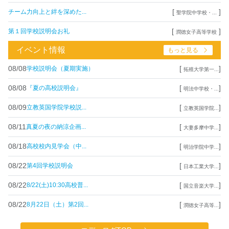
[
]
チーム力向上と絆を深めた...
聖学院中学校・...
[
]
第１回学校説明会お礼
潤徳女子高等学校
イベント情報
もっと見る
08/08
[
]
学校説明会（夏期実施）
拓殖大学第一...
08/08
[
]
『夏の高校説明会』
明法中学校・...
08/09
[
]
立教英国学院学校説...
立教英国学院...
08/11
[
]
真夏の夜の納涼企画...
大妻多摩中学...
08/18
[
]
高校校内見学会（中...
明治学院中学...
08/22
[
]
第4回学校説明会
日本工業大学...
08/22
[
]
8/22(土)10:30高校普...
国立音楽大学...
08/22
[
]
8月22日（土）第2回...
潤徳女子高等...