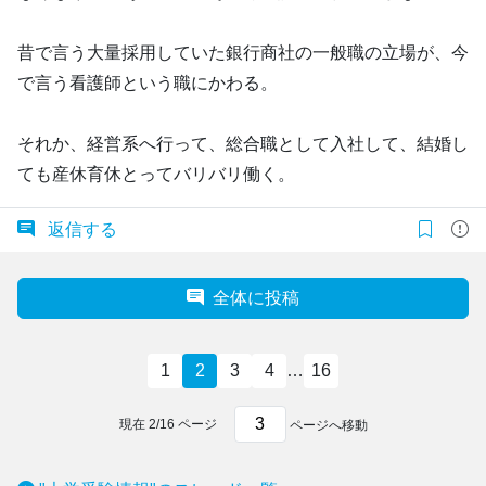
昔で言う大量採用していた銀行商社の一般職の立場が、今
で言う看護師という職にかわる。
それか、経営系へ行って、総合職として入社して、結婚し
ても産休育休とってバリバリ働く。
返信する
全体に投稿
1
2
3
4
…
16
現在
2
/
16
ページ
ページへ移動