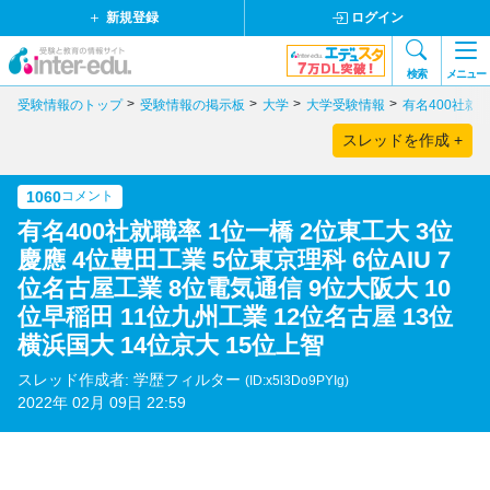
新規登録
ログイン
検索
メニュー
受験情報のトップ
受験情報の掲示板
大学
大学受験情報
有名400社就職
スレッドを作成 +
1060
コメント
有名400社就職率 1位一橋 2位東工大 3位
慶應 4位豊田工業 5位東京理科 6位AIU 7
位名古屋工業 8位電気通信 9位大阪大 10
位早稲田 11位九州工業 12位名古屋 13位
横浜国大 14位京大 15位上智
スレッド作成者: 学歴フィルター
(ID:x5l3Do9PYIg)
2022年 02月 09日 22:59