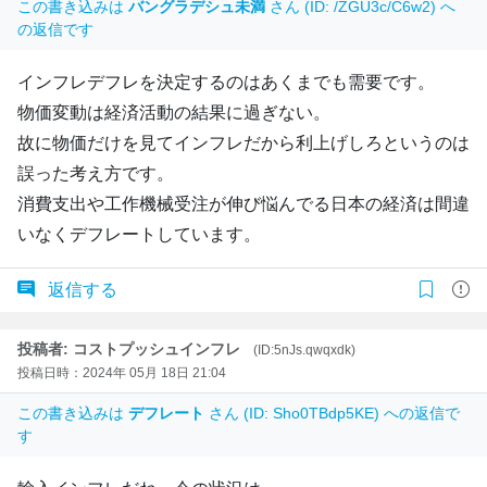
この書き込みは
バングラデシュ未満
さん (ID: /ZGU3c/C6w2) へ
の返信です
インフレデフレを決定するのはあくまでも需要です。
物価変動は経済活動の結果に過ぎない。
故に物価だけを見てインフレだから利上げしろというのは
誤った考え方です。
消費支出や工作機械受注が伸び悩んでる日本の経済は間違
いなくデフレートしています。
返信する
投稿者: コストプッシュインフレ
(ID:5nJs.qwqxdk)
投稿日時：2024年 05月 18日 21:04
この書き込みは
デフレート
さん (ID: Sho0TBdp5KE) への返信で
す