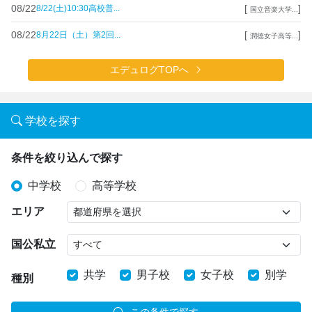
08/22
[
]
8/22(土)10:30高校普...
国立音楽大学...
08/22
[
]
8月22日（土）第2回...
潤徳女子高等...
エデュログTOPへ
学校を探す
条件を絞り込んで探す
中学校
高等学校
エリア
国公私立
共学
男子校
女子校
別学
種別
この条件で探す