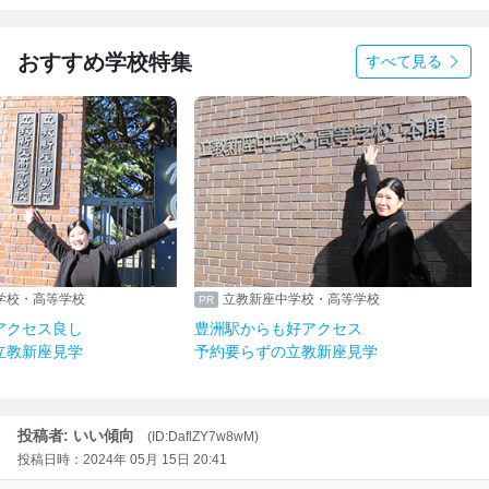
おすすめ学校特集
すべて見る
学校・高等学校
立教新座中学校・高等学校
アクセス良し
豊洲駅からも好アクセス
立教新座見学
予約要らずの立教新座見学
投稿者: いい傾向
(ID:DaflZY7w8wM)
投稿日時：2024年 05月 15日 20:41