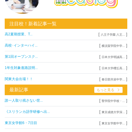
注目校！新着記事一覧
[
]
高2夏期授業、T...
八王子学園 八王...
[
]
高校･インターハイ...
横須賀学院中学...
[
]
第1回オープンスク...
日本大学明誠高...
[
]
1年生対象進路説明...
日本大学櫻丘高...
[
]
関東大会出場！！
春日部共栄中学...
最新記事
もっと見る
[
]
誰一人取り残さない世...
聖学院中学校・...
[
]
《スリランカ語学研修へ出...
東京成徳大学深...
[
]
東京女学館6・7日目
東京女学館中学...