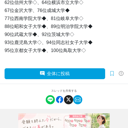
62位信州大学◇、64位横浜市立大学◇
67位金沢大学、76位成城大学◆
77位西南学院大学◆、81位岐阜大学◇
88位昭和女子大学◆、89位明治学院大学◆
90位武蔵大学◆、92位茨城大学◇
93位鹿児島大学◇、94位同志社女子大学◆
95位京都女子大学◆、100位鳥取大学◇
全体に投稿
スレッドを共有する