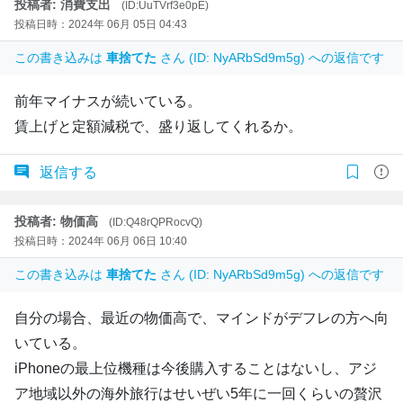
投稿者: 消費支出
(ID:UuTVrf3e0pE)
投稿日時：2024年 06月 05日 04:43
この書き込みは
車捨てた
さん (ID: NyARbSd9m5g) への返信です
前年マイナスが続いている。
賃上げと定額減税で、盛り返してくれるか。
返信する
投稿者: 物価高
(ID:Q48rQPRocvQ)
投稿日時：2024年 06月 06日 10:40
この書き込みは
車捨てた
さん (ID: NyARbSd9m5g) への返信です
自分の場合、最近の物価高で、マインドがデフレの方へ向
いている。
iPhoneの最上位機種は今後購入することはないし、アジ
ア地域以外の海外旅行はせいぜい5年に一回くらいの贅沢