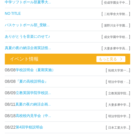
[
]
中学ソフトボール部夏季大...
佼成学園女子中...
[
]
NO TITLE
二松學舍大学附...
[
]
バスケットボール部_受験...
瀧野川女子学園...
[
]
ありがとうを音楽にのせて♪
成女学園中学校...
[
]
真夏の夜の納涼企画実話怪...
大妻多摩中学高...
イベント情報
もっと見る
08/08
[
]
学校説明会（夏期実施）
拓殖大学第一...
08/08
[
]
『夏の高校説明会』
明法中学校・...
08/09
[
]
立教英国学院学校説...
立教英国学院...
08/11
[
]
真夏の夜の納涼企画...
大妻多摩中学...
08/18
[
]
高校校内見学会（中...
明治学院中学...
08/22
[
]
第4回学校説明会
日本工業大学...