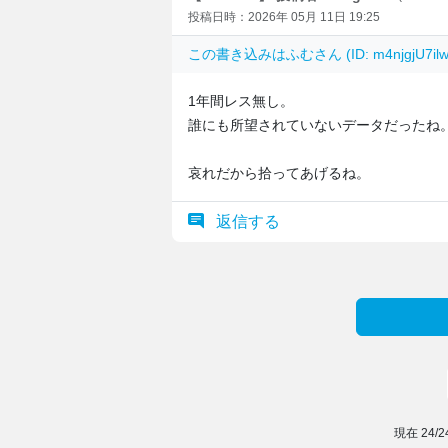
投稿日時：2026年 05月 11日 19:25
この書き込みは
ふむ
さん (ID: m4njgjU
1年間レス無し。
誰にも所望されていないデータだったね
哀れだから拾ってあげるね。
返信する
現在
24
/
2