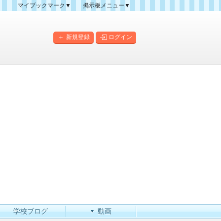
マイブックマーク▼
掲示板メニュー▼
クマーク一覧
掲示板の使い方
掲示板マップ
新規登録
ログイン
人気スレッドランキング
新規スレッド一覧
新着書き込み一覧
このカテゴリにスレッドを
作成
学校ブログ
動画