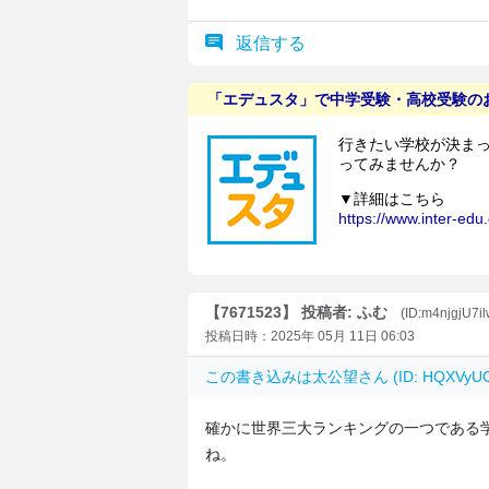
返信する
【7671523】 投稿者: ふむ
(ID:m4njgjU7i
投稿日時：2025年 05月 11日 06:03
この書き込みは
太公望
さん (ID: HQXVy
確かに世界三大ランキングの一つである
ね。