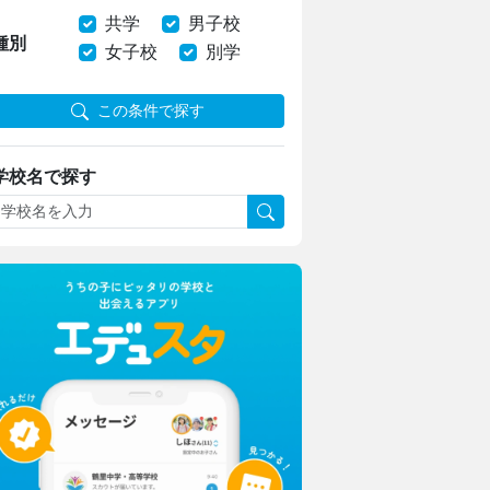
共学
男子校
種別
女子校
別学
この条件で探す
学校名で探す