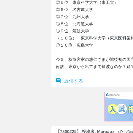
◎５位 東京科学大学（東工大）
◎６位 名古屋大学
◎７位 九州大学
◎８位 北海道大学
◎９位 筑波大学
（１０位） 東京科学大学（東京医科歯
◎１０位 広島大学
今春、秋篠宮家の悠仁さまが戦後初の国
何故、東京から出てまで筑波なのか？疑
返信する
【7800225】 投稿者: Margaux
(ID:ls/O