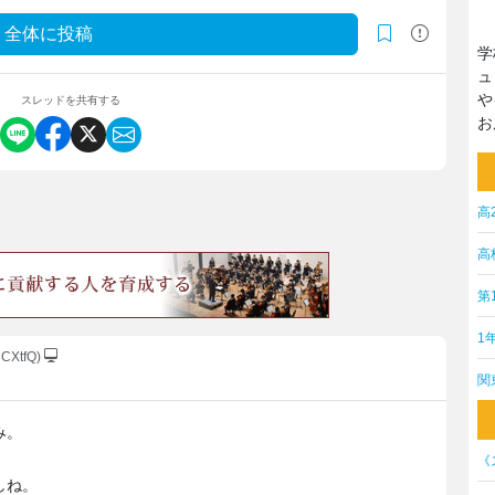
全体に投稿
学
ュ
や
スレッドを共有する
お
高
高
第
1
CXtfQ)
関
み。
《
しね。