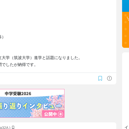
科）
立大学（筑波大学）進学と話題になりました。
問でしたが納得です。
イ
/aq32A.)