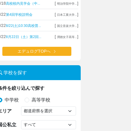
/18
[
]
高校校内見学会（中...
明治学院中学...
/22
[
]
第4回学校説明会
日本工業大学...
/22
[
]
8/22(土)10:30高校普...
国立音楽大学...
/22
[
]
8月22日（土）第2回...
潤徳女子高等...
エデュログTOPへ
学校を探す
条件を絞り込んで探す
中学校
高等学校
エリア
国公私立