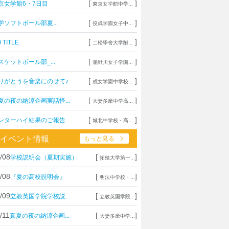
[
]
京女学館6・7日目
東京女学館中学...
[
]
学ソフトボール部夏...
佼成学園女子中...
[
]
 TITLE
二松學舍大学附...
[
]
スケットボール部_...
瀧野川女子学園...
[
]
りがとうを音楽にのせて♪
成女学園中学校...
[
]
夏の夜の納涼企画実話怪...
大妻多摩中学高...
[
]
ンターハイ結果のご報告
城北中学校・高...
イベント情報
もっと見る
/08
[
]
学校説明会（夏期実施）
拓殖大学第一...
/08
[
]
『夏の高校説明会』
明法中学校・...
/09
[
]
立教英国学院学校説...
立教英国学院...
/11
[
]
真夏の夜の納涼企画...
大妻多摩中学...