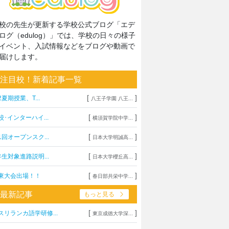
校の先生が更新する学校公式ブログ「エデ
ログ（edulog）」では、学校の日々の様子
イベント、入試情報などをブログや動画で
届けします。
注目校！新着記事一覧
[
]
2夏期授業、T...
八王子学園 八王...
[
]
校･インターハイ...
横須賀学院中学...
[
]
1回オープンスク...
日本大学明誠高...
[
]
年生対象進路説明...
日本大学櫻丘高...
[
]
東大会出場！！
春日部共栄中学...
最新記事
もっと見る
[
]
スリランカ語学研修...
東京成徳大学深...