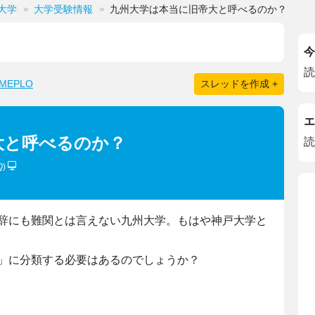
大学
大学受験情報
九州大学は本当に旧帝大と呼べるのか？
今
読
EPLO
スレッドを作成 +
エ
大と呼べるのか？
読
Q)
辞にも難関とは言えない九州大学。もはや神戸大学と
」に分類する必要はあるのでしょうか？