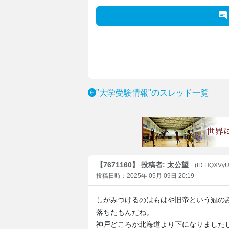
"大学受験情報"のスレッド一覧
【7671160】 投稿者: 太公望
(ID:HQXVyU
投稿日時：2025年 05月 09日 20:19
しがみつけるのはもはや旧帝という冠の
落ちたもんだね。
神戸どころか北海道より下になりました