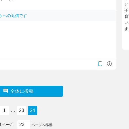
と
子
7ilw) への返信です
育
い
ま
。
全体に投稿
1
…
23
24
4
ページ
ページへ移動