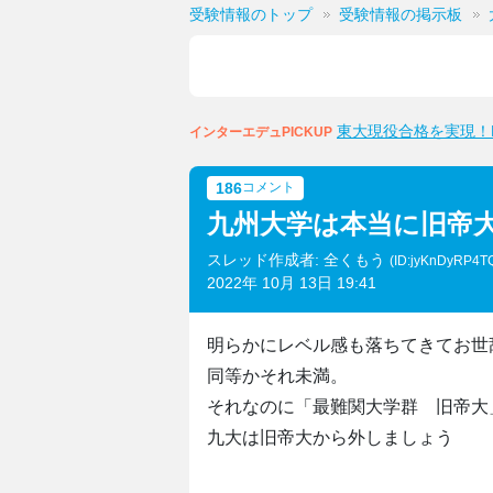
受験情報のトップ
受験情報の掲示板
東大現役合格を実現！M
インターエデュPICKUP
186
コメント
九州大学は本当に旧帝
スレッド作成者: 全くもう
(ID:jyKnDyRP4T
2022年 10月 13日 19:41
明らかにレベル感も落ちてきてお世
同等かそれ未満。
それなのに「最難関大学群 旧帝大
九大は旧帝大から外しましょう