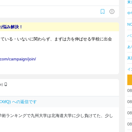
東
中
NO
バ
あ
真
イ
lw)
08
UCXtfQ) への返信です
08
08
学術ランキングで九州大学は北海道大学に少し負けてた、少し
08