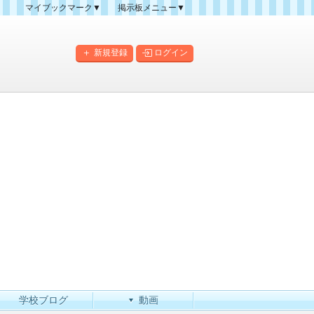
マイブックマーク▼
掲示板メニュー▼
クマーク一覧
掲示板の使い方
掲示板マップ
新規登録
ログイン
人気スレッドランキング
新規スレッド一覧
新着書き込み一覧
このカテゴリにスレッドを
作成
学校ブログ
動画