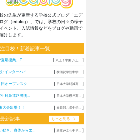
校の先生が更新する学校公式ブログ「エデ
ログ（edulog）」では、学校の日々の様子
イベント、入試情報などをブログや動画で
届けします。
注目校！新着記事一覧
[
]
2夏期授業、T...
八王子学園 八王...
[
]
校･インターハイ...
横須賀学院中学...
[
]
1回オープンスク...
日本大学明誠高...
[
]
年生対象進路説明...
日本大学櫻丘高...
[
]
東大会出場！！
春日部共栄中学...
最新記事
もっと見る
[
]
が動き、身体からエ...
新渡戸文化中学...