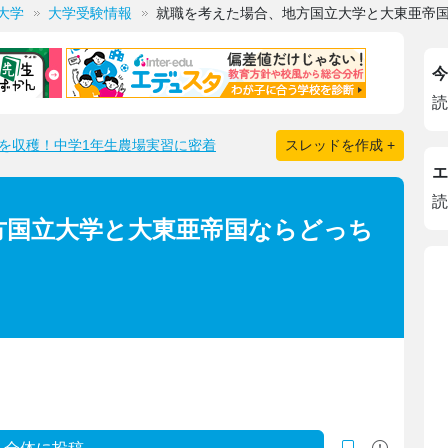
大学
大学受験情報
就職を考えた場合、地方国立大学と大東亜帝
今
読
を収穫！中学1年生農場実習に密着
スレッドを作成 +
エ
読
方国立大学と大東亜帝国ならどっち