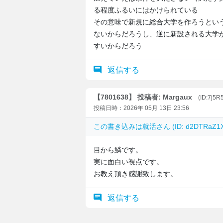
る程度ふるいにはかけられている
その意味で新規に総合大学を作ろうとい
ないからだろうし、逆に新設される大学
すいからだろう
返信する
【7801638】 投稿者: Margaux
(ID:7j5
投稿日時：2026年 05月 13日 23:56
この書き込みは
就活
さん (ID: d2DTRa
目から鱗です。
実に面白い視点です。
お教え頂き感謝致します。
返信する