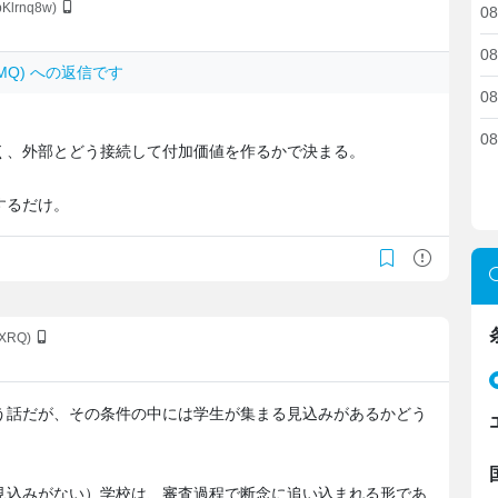
bKlrnq8w)
08
08
2R.MQ) への返信です
08
08
く、外部とどう接続して付加価値を作るかで決まる。
するだけ。
1XRQ)
う話だが、その条件の中には学生が集まる見込みがあるかどう
見込みがない）学校は、審査過程で断念に追い込まれる形であ