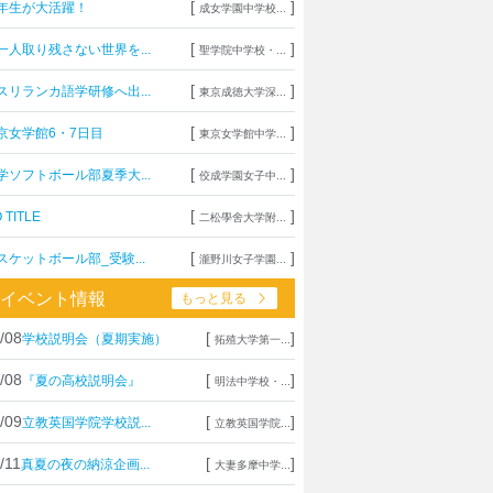
[
]
年生が大活躍！
成女学園中学校...
[
]
一人取り残さない世界を...
聖学院中学校・...
[
]
スリランカ語学研修へ出...
東京成徳大学深...
[
]
京女学館6・7日目
東京女学館中学...
[
]
学ソフトボール部夏季大...
佼成学園女子中...
[
]
 TITLE
二松學舍大学附...
[
]
スケットボール部_受験...
瀧野川女子学園...
イベント情報
もっと見る
/08
[
]
学校説明会（夏期実施）
拓殖大学第一...
/08
[
]
『夏の高校説明会』
明法中学校・...
/09
[
]
立教英国学院学校説...
立教英国学院...
/11
[
]
真夏の夜の納涼企画...
大妻多摩中学...