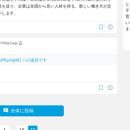
と
活を送り、企業は全国から良い人材を得る。新しい働き方が定
子
がします。
育
い
ま
w7PWaYwg)
uEvPEpVig9E) への返信です
全体に投稿