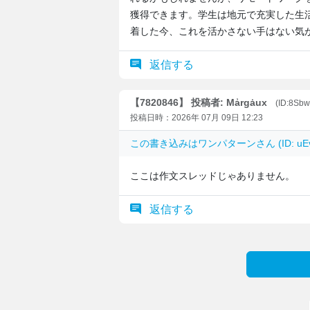
獲得できます。学生は地元で充実した生
着した今、これを活かさない手はない気
返信する
【7820846】 投稿者: Mẚrgȧux
(ID:8Sb
投稿日時：2026年 07月 09日 12:23
この書き込みは
ワンパターン
さん (ID: 
ここは作文スレッドじゃありません。
返信する