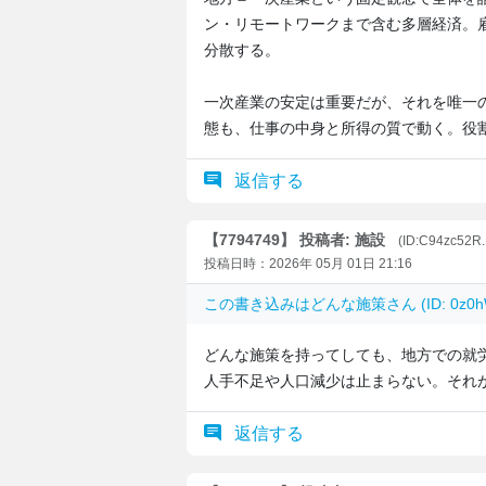
ン・リモートワークまで含む多層経済。
分散する。
一次産業の安定は重要だが、それを唯一
態も、仕事の中身と所得の質で動く。役
返信する
【7794749】 投稿者: 施設
(ID:C94zc52R
投稿日時：2026年 05月 01日 21:16
この書き込みは
どんな施策
さん (ID: 0
どんな施策を持ってしても、地方での就
人手不足や人口減少は止まらない。それ
返信する