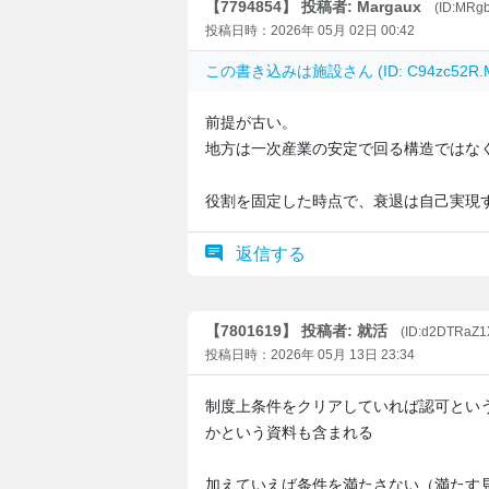
【7794854】 投稿者: Margaux
(ID:MRg
投稿日時：2026年 05月 02日 00:42
この書き込みは
施設
さん (ID: C94zc5
前提が古い。
地方は一次産業の安定で回る構造ではな
役割を固定した時点で、衰退は自己実現
返信する
【7801619】 投稿者: 就活
(ID:d2DTRaZ
投稿日時：2026年 05月 13日 23:34
制度上条件をクリアしていれば認可とい
かという資料も含まれる
加えていえば条件を満たさない（満たす