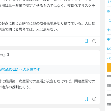
３
雇用は単一産業で安定させるものではなく、複線化でリスクを
誰
《
の起点に据えた瞬間に他の成長余地を切り捨てている。人口動
割論で閉じる思考では、人は戻らない。
東
中
NO
.MQ)
バ
z0hWXgMOEE) への返信です
08
労は所謂第一次産業での生活が安定しなければ、関連産業での
08
が地方の役割だろう。
08
08