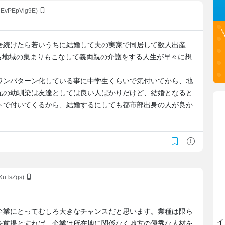
:uEvPEpVig9E)
居続けたら若いうちに結婚して夫の実家で同居して数人出産
も地域の集まりもこなして義両親の介護をする人生が早々に想
ワンパターン化している事に中学生くらいで気付いてから、地
元の幼馴染は友達としては良い人ばかりだけど、結婚となると
トで付いてくるから、結婚するにしても都市部出身の人が良か
KuTsZgs)
企業にとってむしろ大きなチャンスだと思います。業種は限ら
イ
を前提とすれば、企業は所在地に関係なく地方の優秀な人材を