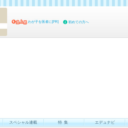
マイブッ
わが子を医者に[PR]
初めての方へ
スペシャル連載
特集
エデュナビ