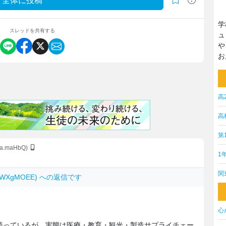
全体に投稿
学
スレッドを共有する
ュ
や
お
高
高
第
Va.maHbQ)
1
関
z0hWXgMOEE) への返信です
心
語っているが、実態は医療・教育・観光・製造サプライチェー