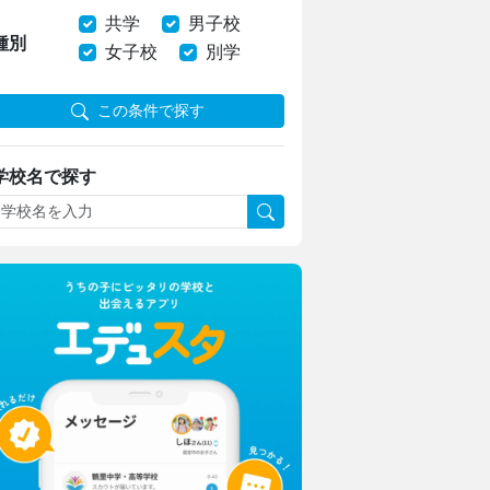
共学
男子校
種別
女子校
別学
この条件で探す
学校名で探す