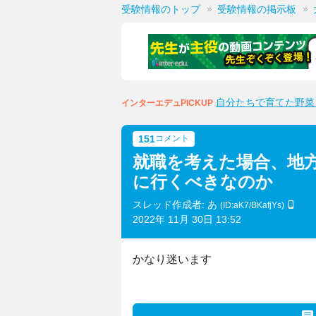
受験情報のトップ
受験情報の掲示板
自分たちで育てた野菜
インターエデュPICKUP
151
コメント
就職を考えた場合、地
に行くべきなのか
スレッド作成者: あ
(ID:aK7/BKafjYs)
2022年 11月 30日 13:52
かなり迷います