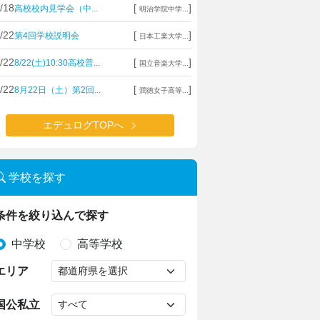
/18
[
]
高校校内見学会（中...
明治学院中学...
/22
[
]
第4回学校説明会
日本工業大学...
/22
[
]
8/22(土)10:30高校普...
国立音楽大学...
/22
[
]
8月22日（土）第2回...
潤徳女子高等...
エデュログTOPへ
学校を探す
条件を絞り込んで探す
中学校
高等学校
エリア
国公私立