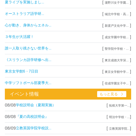
[
]
夏ライブを実施しまし...
瀧野川女子学園...
[
]
オーストラリア語学研...
城北中学校・高...
[
]
心が動き、身体からエネル...
新渡戸文化中学...
[
]
３年生が大活躍！
成女学園中学校...
[
]
誰一人取り残さない世界を...
聖学院中学校・...
[
]
《スリランカ語学研修へ出...
東京成徳大学深...
[
]
東京女学館6・7日目
東京女学館中学...
[
]
中学ソフトボール部夏季大...
佼成学園女子中...
イベント情報
もっと見る
08/08
[
]
学校説明会（夏期実施）
拓殖大学第一...
08/08
[
]
『夏の高校説明会』
明法中学校・...
08/09
[
]
立教英国学院学校説...
立教英国学院...