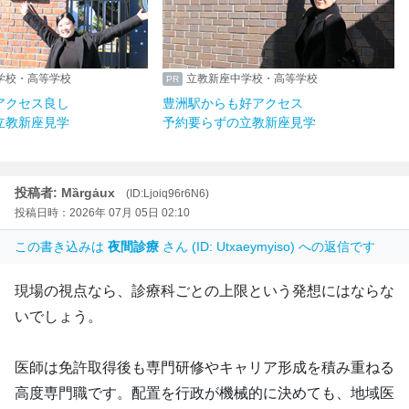
学校・高等学校
立教新座中学校・高等学校
アクセス良し
豊洲駅からも好アクセス
立教新座見学
予約要らずの立教新座見学
投稿者: Mȁrgȧux
(ID:Ljoiq96r6N6)
投稿日時：2026年 07月 05日 02:10
この書き込みは
夜間診療
さん (ID: Utxaeymyiso) への返信です
現場の視点なら、診療科ごとの上限という発想にはならな
いでしょう。
医師は免許取得後も専門研修やキャリア形成を積み重ねる
高度専門職です。配置を行政が機械的に決めても、地域医