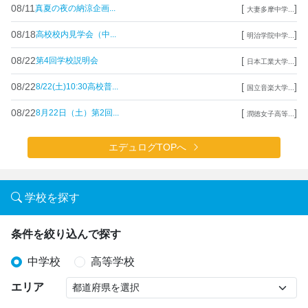
08/11
[
]
真夏の夜の納涼企画...
大妻多摩中学...
08/18
[
]
高校校内見学会（中...
明治学院中学...
08/22
[
]
第4回学校説明会
日本工業大学...
08/22
[
]
8/22(土)10:30高校普...
国立音楽大学...
08/22
[
]
8月22日（土）第2回...
潤徳女子高等...
エデュログTOPへ
学校を探す
条件を絞り込んで探す
中学校
高等学校
エリア