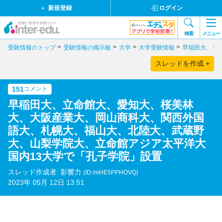
新規登録
ログイン
検索
メニュー
受験情報のトップ
受験情報の掲示板
大学
大学受験情報
早稲田大、立
スレッドを作成 +
151
コメント
早稲田大、立命館大、愛知大、桜美林
大、大阪産業大、岡山商科大、関西外国
語大、札幌大、福山大、北陸大、武蔵野
大、山梨学院大、立命館アジア太平洋大
国内13大学で「孔子学院」設置
スレッド作成者: 影響力
(ID:/mHE5PPHOVQ)
2023年 05月 12日 13:51