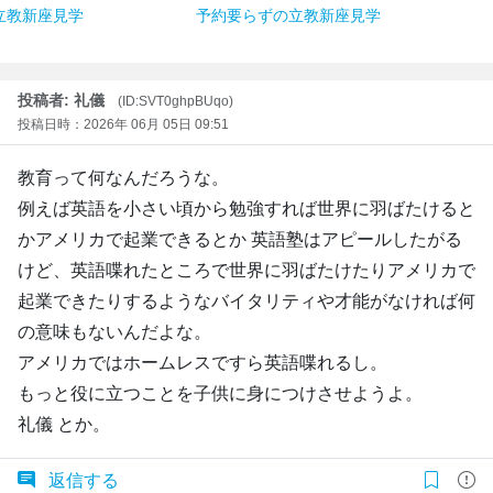
立教新座見学
予約要らずの立教新座見学
投稿者: 礼儀
(ID:SVT0ghpBUqo)
投稿日時：2026年 06月 05日 09:51
教育って何なんだろうな。
例えば英語を小さい頃から勉強すれば世界に羽ばたけると
かアメリカで起業できるとか 英語塾はアピールしたがる
けど、英語喋れたところで世界に羽ばたけたりアメリカで
起業できたりするようなバイタリティや才能がなければ何
の意味もないんだよな。
アメリカではホームレスですら英語喋れるし。
もっと役に立つことを子供に身につけさせようよ。
礼儀 とか。
返信する