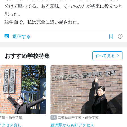
分けて喋ってる。ある意味、そっちの方が将来に役立つと
思った。
語学面で、私は完全に追い越された。
返信する
おすすめ学校特集
すべて見る
学校・高等学校
立教新座中学校・高等学校
アクセス良し
豊洲駅からも好アクセス