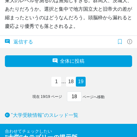
東大のレベルを測るのは無知しすぎる。群馬大、茨城大、
あたりだろうか。選択と集中で地方国立大と旧帝大の差が
縮まったというのはどうなんだろう。頭脳枠から漏れると
慶応より優秀でも落とされるよ。
返信する
全体に投稿
1
…
18
19
現在
19
/
19
ページ
ページへ移動
"大学受験情報"のスレッド一覧
合わせてチェックしたい