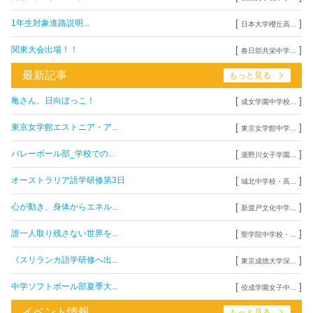
[
]
1年生対象進路説明...
日本大学櫻丘高...
[
]
関東大会出場！！
春日部共栄中学...
最新記事
もっと見る
[
]
亀さん、日向ぼっこ！
成女学園中学校...
[
]
東京女学館エストニア・ア...
東京女学館中学...
[
]
バレーボール部_学校での...
瀧野川女子学園...
[
]
オーストラリア語学研修第3日
城北中学校・高...
[
]
心が動き、身体からエネル...
新渡戸文化中学...
[
]
誰一人取り残さない世界を...
聖学院中学校・...
[
]
《スリランカ語学研修へ出...
東京成徳大学深...
[
]
中学ソフトボール部夏季大...
佼成学園女子中...
イベント情報
もっと見る