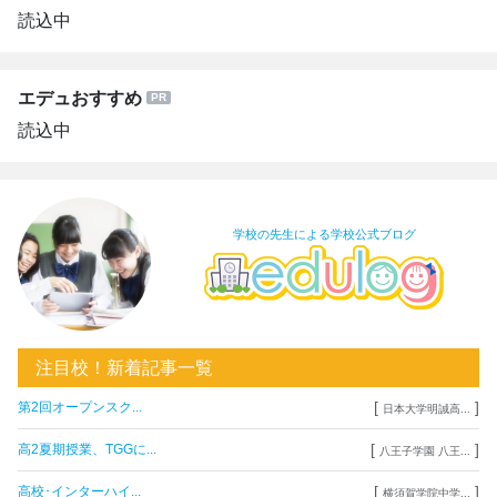
読込中
エデュおすすめ
読込中
学校の先生による学校公式ブログ
注目校！新着記事一覧
[
]
第2回オープンスク...
日本大学明誠高...
[
]
高2夏期授業、TGGに...
八王子学園 八王...
[
]
高校･インターハイ...
横須賀学院中学...