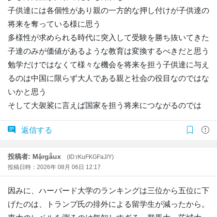
子供達には各個性があり親の一方的な押し付けが子供達の
将来を奪っている様に思う
多様性が求められる時代に突入して受験を勝ち抜いてきた
子達のみが価値があるような教育は変換するべきだと思う
勉学だけではなくて様々な機会を将来を担う子供達に与え
るのは中国に限らず大人である親と社会の役目なのではな
いかと思う
そして大袈裟に言えば国家を担う将来につながるのでは
返信する
投稿者: Mậrgǟux
(ID:rKuFKGFaJ/Y)
投稿日時：2026年 08月 06日 12:17
因みに、ハーバード大学のランキングは三位から五位に下
げたのは、トランプ氏の排外による留学生が減ったから。