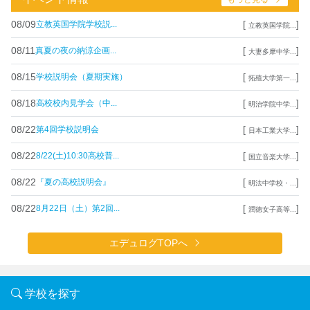
08/09
[
]
立教英国学院学校説...
立教英国学院...
08/11
[
]
真夏の夜の納涼企画...
大妻多摩中学...
08/15
[
]
学校説明会（夏期実施）
拓殖大学第一...
08/18
[
]
高校校内見学会（中...
明治学院中学...
08/22
[
]
第4回学校説明会
日本工業大学...
08/22
[
]
8/22(土)10:30高校普...
国立音楽大学...
08/22
[
]
『夏の高校説明会』
明法中学校・...
08/22
[
]
8月22日（土）第2回...
潤徳女子高等...
エデュログTOPへ
学校を探す