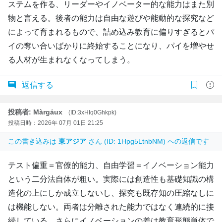
ステムを作る、リーダーやイノベーター的な能力はまた別
物と言える。後者の能力は自由な遊びや能動的な探究など
によって育まれるもので、詰め込み教育に偏りすぎるとパ
イの奪い合いばかりに終始することになり、パイを増やせ
る人材が生まれなくなってしまう。
返信する
投稿者: Màrgẚux
(ID:3xHIq0Ghkpk)
投稿日時：2026年 07月 01日 21:25
この書き込みは
東アジア
さん (ID: 1Hpg5LtnbNM) への返信です
テスト偏重＝官僚的能力、自由学習＝イノベーション能力
という二分法自体が粗い。実際には創造性も基礎知識の構
造化の上にしか成立しないし、探究も既存知の圧縮なしに
は機能しない。両者は分離された能力ではなく連続的に接
続している。さらにイノベーションの差は教育形態単体で