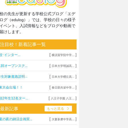
校の先生が更新する学校公式ブログ「エデ
ログ（edulog）」では、学校の日々の様子
イベント、入試情報などをブログや動画で
届けします。
注目校！新着記事一覧
[
]
校･インター...
横須賀学院中学...
[
]
1回オープンスク...
日本大学明誠高...
[
]
年生対象進路説明...
日本大学櫻丘高...
[
]
東大会出場！！
春日部共栄中学...
[
]
校2年生12名ター...
八王子学園 八王...
最新記事
もっと見る
[
]
夏の夜の納涼企画実...
大妻多摩中学高...