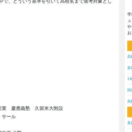
中で、どういう基準を引いて高校名まで選考対象とし
学
ュ
や
お
高
第
1
関
園
高
田実業 慶應義塾 久留米大附設
・サール
真