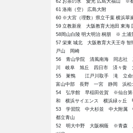
62 お茶の水 愛光 広島大福山 ※
61 洛南（空） 広島大附
60 ※大宮（理数）県立千葉 横浜翠嵐
59 立教新座 大阪教育大池田 東海
58岡山白陵 明大明治 桐朋 ※ 土
57 栄東 城北 大阪教育大天王寺
戸山 岡崎
56 青山学院 清風南海 同志社
川 岐阜 旭丘 四日市 済々黌 
55 巣鴨 江戸川取手 滝 立
富山中部 長野 一宮 静岡 浜松
54 弘学館 早稲田佐賀 ※仙台
和 横浜サイエンス 横浜緑ヶ丘 
53 学習院 中大杉並 中大附属
都立青山
52 明大中野 大阪桐蔭 ※青森