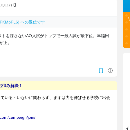
EuQ8ZY)
ANFKMpFL6) への返信です
ストを課さないAO入試がトップで一般入試が最下位。早稲田
Aが上。
イ