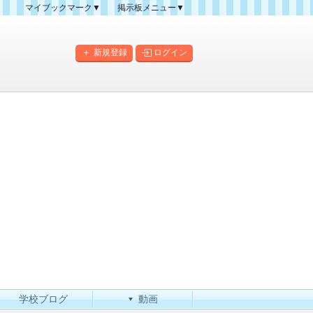
マイブックマーク▼
掲示板メニュー▼
クマーク一覧
掲示板の使い方
掲示板マップ
新規登録
ログイン
人気スレッドランキング
新規スレッド一覧
新着書き込み一覧
このカテゴリにスレッドを
作成
学校ブログ
動画