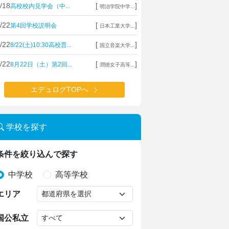
/18
[
]
高校校内見学会（中...
明治学院中学...
/22
[
]
第4回学校説明会
日本工業大学...
/22
[
]
8/22(土)10:30高校普...
国立音楽大学...
/22
[
]
8月22日（土）第2回...
潤徳女子高等...
エデュログTOPへ
学校を探す
条件を絞り込んで探す
中学校
高等学校
エリア
国公私立