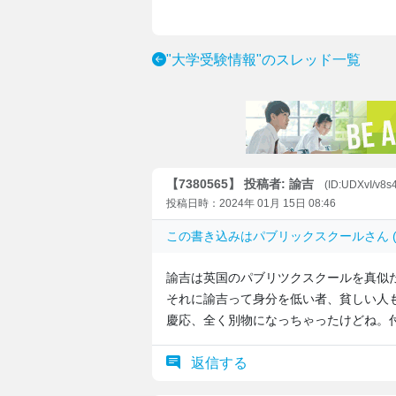
"大学受験情報"のスレッド一覧
【7380565】 投稿者: 諭吉
(ID:UDXvI/v8s
投稿日時：2024年 01月 15日 08:46
この書き込みは
パブリックスクール
さん 
諭吉は英国のパブリツクスクールを真似
それに諭吉って身分を低い者、貧しい人
慶応、全く別物になっちゃったけどね。
返信する