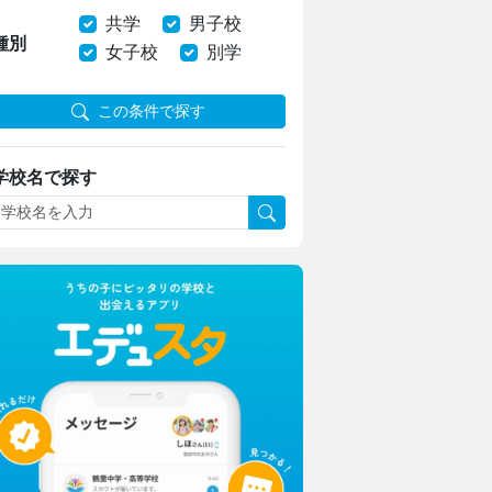
共学
男子校
種別
女子校
別学
この条件で探す
学校名で探す