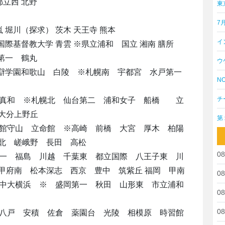
都立西 北野
東
7
 堀川（探求） 茨木 天王寺 熊本
イ
 国際基督教大学 青雲 ※県立浦和 国立 湘南 膳所
浦第一 鶴丸
ウ
 智辯学園和歌山 白陵 ※札幌南 宇都宮 水戸第一
NO
チ
 真和 ※札幌北 仙台第二 浦和女子 船橋 立
大分上野丘
第
命館守山 立命館 ※高崎 前橋 大宮 厚木 柏陽
北 嵯峨野 長田 高松
08
第一 福島 川越 千葉東 都立国際 八王子東 川
甲府南 松本深志 西京 豊中 筑紫丘 福岡 甲南
08
 中大横浜 ※ 盛岡第一 秋田 山形東 市立浦和
08
08
 八戸 安積 佐倉 薬園台 光陵 相模原 時習館