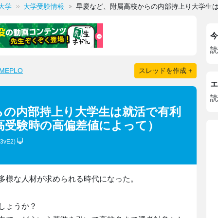
大学
大学受験情報
早慶など、附属高校からの内部持上り大学生
今
読
EPLO
スレッドを作成 +
エ
読
らの内部持上り大学生は就活で有利
高受験時の高偏差値によって）
x3vE2)
多様な人材が求められる時代になった。
しょうか？