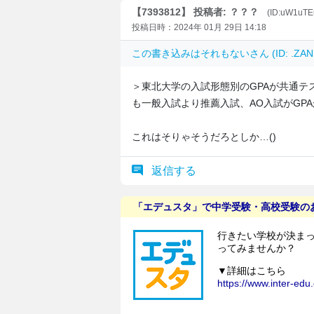
【7393812】 投稿者: ？？？
(ID:uW1uT
投稿日時：2024年 01月 29日 14:18
この書き込みは
それもない
さん (ID: .Z
＞東北大学の入試形態別のGPAが共通テ
も一般入試より推薦入試、AO入試がGP
これはそりゃそうだろとしか…()
返信する