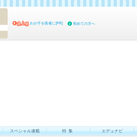
マイブッ
わが子を医者に[PR]
初めての方へ
スペシャル連載
特集
エデュナビ