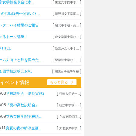
[
]
京女学館発表会に参...
東京女学館中学...
[
]
月の活動報告〜関東バト...
瀧野川女子学園...
[
]
ンターハイ結果のご報告
城北中学校・高...
[
]
ケるトーク講座！
成女学園中学校...
[
]
 TITLE
新渡戸文化中学...
[
]
ーム力向上と絆を深めた...
聖学院中学校・...
[
]
１回学校説明会お礼
潤徳女子高等学校
イベント情報
もっと見る
/08
[
]
学校説明会（夏期実施）
拓殖大学第一...
/08
[
]
『夏の高校説明会』
明法中学校・...
/09
[
]
立教英国学院学校説...
立教英国学院...
/11
[
]
真夏の夜の納涼企画...
大妻多摩中学...