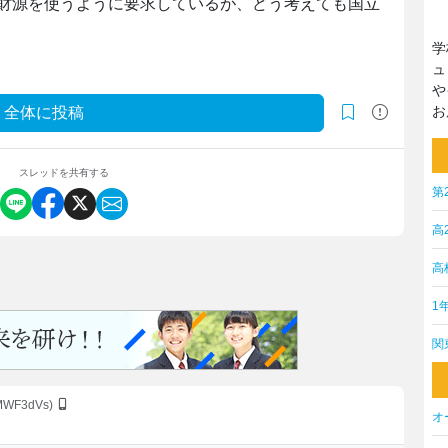
財源を使うように要求しているが、どう考えても国立
学
ュ
や
お
全体に投稿
スレッドを共有する
第
高
高
1
関
BMWF3dVs)
オ