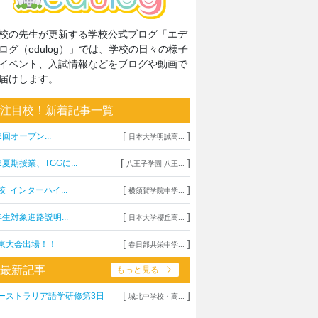
校の先生が更新する学校公式ブログ「エデ
ログ（edulog）」では、学校の日々の様子
イベント、入試情報などをブログや動画で
届けします。
注目校！新着記事一覧
[
]
2回オープン...
日本大学明誠高...
[
]
2夏期授業、TGGに...
八王子学園 八王...
[
]
校･インターハイ...
横須賀学院中学...
[
]
年生対象進路説明...
日本大学櫻丘高...
[
]
東大会出場！！
春日部共栄中学...
最新記事
もっと見る
[
]
ーストラリア語学研修第3日
城北中学校・高...