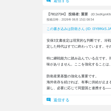
返信する
【7812734】 投稿者: 重要
(ID:3edKgmK
投稿日時：2026年 06月 15日 08:54
この書き込みは
防衛
さん (ID: l3Y8fKk
安保3文書改定は現実的な判断です。冷
定した時代はすでに終わっています。そ
特に継戦能力に踏み込んでいる点です。
味がありません。ここを強化することは
防衛産業基盤の強化も重要です。
海外依存を続ければ、有事に供給が止ま
築し、必要に応じて同盟国と連携する―
返信する