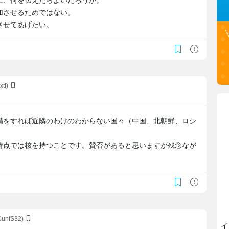
に、何を伝えたらよいだろうか。
加させるためではない。
させてあげたい。
xtI)
備をすれば近隣のわけのわからない国々（中国、北朝鮮、ロシ
時点では核を持つことです。賛否があると思いますが残念なが
0unfS32)
イ