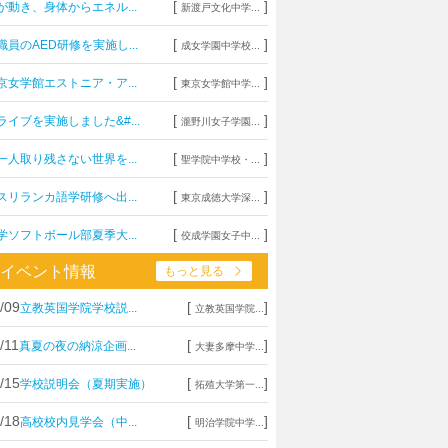
[
]
が動き、身体からエネル...
新渡戸文化中学...
[
]
職員のAED研修を実施し...
成女学園中学校...
[
]
京女学館エストニア・ア...
東京女学館中学...
[
]
ライブを実施しました&#...
瀧野川女子学園...
[
]
一人取り残さない世界を...
聖学院中学校・...
[
]
スリランカ語学研修へ出...
東京成徳大学深...
[
]
学ソフトボール部夏季大...
佼成学園女子中...
イベント情報
もっと見る
/09
[
]
立教英国学院学校説...
立教英国学院...
/11
[
]
真夏の夜の納涼企画...
大妻多摩中学...
/15
[
]
学校説明会（夏期実施）
拓殖大学第一...
/18
[
]
高校校内見学会（中...
明治学院中学...