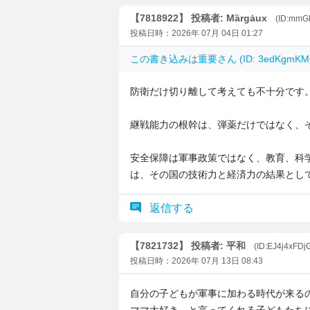
【7818922】 投稿者: Mȁrgȧux
(ID:mmG
投稿日時：2026年 07月 04日 01:27
この書き込みは
重要
さん (ID: 3edKgm
防衛だけ切り離して考えても不十分です
継戦能力の根幹は、弾薬だけではなく、
安全保障は軍事政策ではなく、教育、科
は、その国の技術力と経済力の結果とし
返信する
【7821732】 投稿者: 平和
(ID:EJ4j4xFDj
投稿日時：2026年 07月 13日 08:43
自分の子どもが軍事に加わる時代が来る