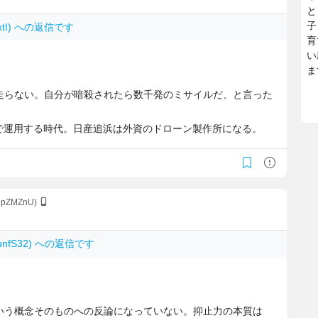
と
子
yxtI) への返信です
育
い
ま
走らない。自分が暗殺されたら数千発のミサイルだ、と言った
で運用する時代。日産追浜は外資のドローン製作所になる。
4HpZMZnU)
P0unfS32) への返信です
いう概念そのものへの反論になっていない。抑止力の本質は