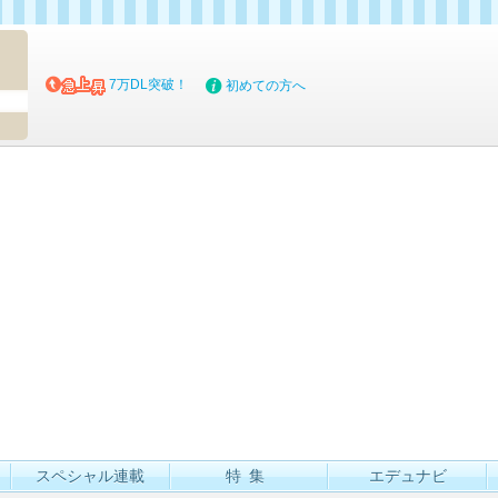
マイブッ
7万DL突破！
初めての方へ
スペシャル連載
特集
エデュナビ