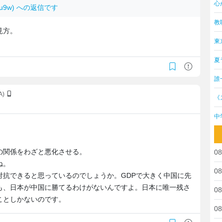
心
QEu9w) への返信です
教
見方。
東
夏
誰
JA)
《
中
の関係をわざと悪化させる。
08
ね。
08
対抗できると思っているのでしょうか。GDPで大きく中国に先
も、日本が中国に勝てるわけがないんですよ。日本に唯一残さ
08
ことしかないのです。
08