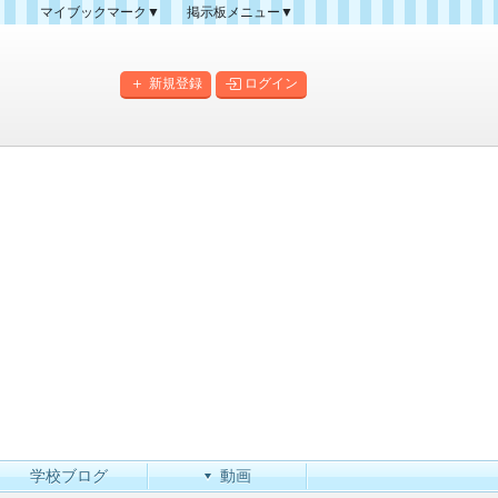
マイブックマーク▼
掲示板メニュー▼
クマーク一覧
掲示板の使い方
掲示板マップ
新規登録
ログイン
人気スレッドランキング
新規スレッド一覧
新着書き込み一覧
このカテゴリにスレッドを
作成
学校ブログ
動画