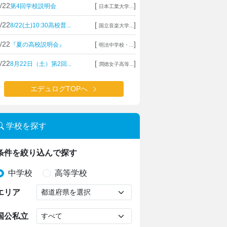
/22
[
]
第4回学校説明会
日本工業大学...
/22
[
]
8/22(土)10:30高校普...
国立音楽大学...
/22
[
]
『夏の高校説明会』
明法中学校・...
/22
[
]
8月22日（土）第2回...
潤徳女子高等...
エデュログTOPへ
学校を探す
条件を絞り込んで探す
中学校
高等学校
エリア
国公私立