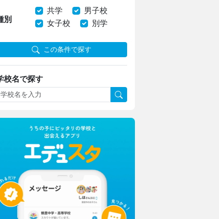
共学
男子校
種別
女子校
別学
この条件で探す
学校名で探す