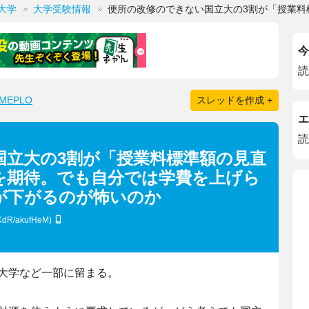
大学
大学受験情報
便所の改修のできない国立大の3割が「授業
今
読
EPLO
スレッドを作成 +
エ
読
国立大の3割が「授業料標準額の見直
を期待。でも自分では学費を上げら
が下がるのが怖いのか
:KdR/akufHeM)
大学など一部に留まる。