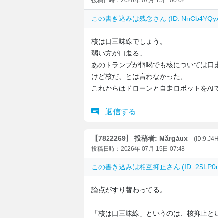
投稿日時：2026年 07月 15日 00:02
この書き込みは
残念
さん (ID: NnCb4YQ
核は口三味線でしょう。
弱い方が口走る。
あのトランプが恫喝でも核については口
けど核だ、とは言わなかった。
これからはドローンと自走ロボットをAI
返信する
【7822269】 投稿者: Mǎrgȧux
(ID:9.J
投稿日時：2026年 07月 15日 07:48
この書き込みは
相互抑止
さん (ID: 2SL
論点がすり替わってる。
「核は口三味線」というのは、核抑止と