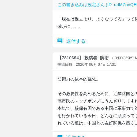
この書き込みは
改定
さん (ID: udMZoo
「現在は過去より、よくなってる」って
確かに、、、
返信する
【7810694】 投稿者: 防衛
(ID:l3Y8fKkS.
投稿日時：2026年 06月 07日 17:31
防衛力の抜本的強化。
その必要性を高めるために、近隣諸国と
高市氏のマッチポンプにうんざりします
本気で、核保有国である中国に軍事力で
を行かれている今日、どんなに頑張って
れている道は、中国との友好関係を築く