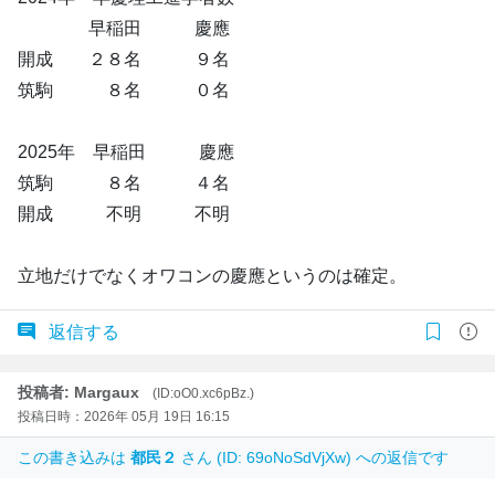
早稲田 慶應
開成 ２８名 ９名
筑駒 ８名 ０名
2025年 早稲田 慶應
筑駒 ８名 ４名
開成 不明 不明
立地だけでなくオワコンの慶應というのは確定。
返信する
投稿者: Margaux
(ID:oO0.xc6pBz.)
投稿日時：2026年 05月 19日 16:15
この書き込みは
都民２
さん (ID: 69oNoSdVjXw) への返信です