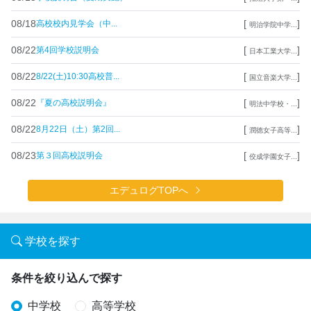
08/18
[
]
高校校内見学会（中...
明治学院中学...
08/22
[
]
第4回学校説明会
日本工業大学...
08/22
[
]
8/22(土)10:30高校普...
国立音楽大学...
08/22
[
]
『夏の高校説明会』
明法中学校・...
08/22
[
]
8月22日（土）第2回...
潤徳女子高等...
08/23
[
]
第３回高校説明会
佼成学園女子...
エデュログTOPへ
学校を探す
条件を絞り込んで探す
中学校
高等学校