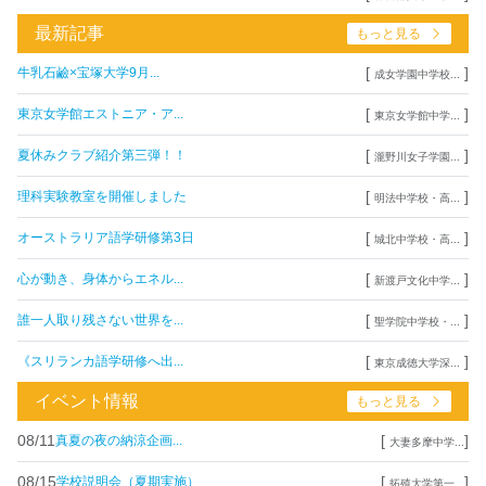
最新記事
もっと見る
[
]
牛乳石鹼×宝塚大学9月...
成女学園中学校...
[
]
東京女学館エストニア・ア...
東京女学館中学...
[
]
夏休みクラブ紹介第三弾！！
瀧野川女子学園...
[
]
理科実験教室を開催しました
明法中学校・高...
[
]
オーストラリア語学研修第3日
城北中学校・高...
[
]
心が動き、身体からエネル...
新渡戸文化中学...
[
]
誰一人取り残さない世界を...
聖学院中学校・...
[
]
《スリランカ語学研修へ出...
東京成徳大学深...
イベント情報
もっと見る
08/11
[
]
真夏の夜の納涼企画...
大妻多摩中学...
08/15
[
]
学校説明会（夏期実施）
拓殖大学第一...