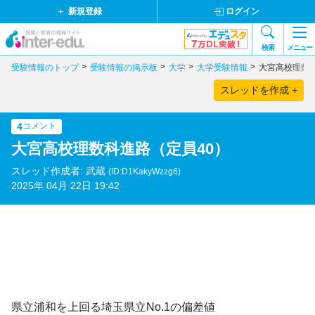
新規登録
ログイン
検索
メニュー
受験情報のトップ
受験情報の掲示板
大学
大学受験情報
大宮高校理数科
スレッドを作成 +
4
コメント
大宮高校理数科進路（定員40）
スレッド作成者: 武蔵
(ID:D1KakyWzzg6)
2025年 04月 22日 19:42
県立浦和を上回る埼玉県立No.1の偏差値