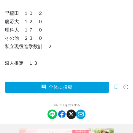
早稲田 １０ ２
慶応大 １２ ０
理科大 １７ ０
その他 ２３ ０
私立現役進学数計 ２
浪人推定 １３
全体に投稿
スレッドを共有する