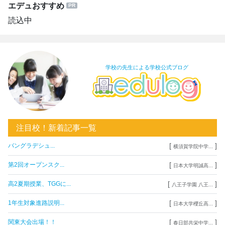
エデュおすすめ
読込中
学校の先生による学校公式ブログ
注目校！新着記事一覧
[
]
バングラデシュ...
横須賀学院中学...
[
]
第2回オープンスク...
日本大学明誠高...
[
]
高2夏期授業、TGGに...
八王子学園 八王...
[
]
1年生対象進路説明...
日本大学櫻丘高...
[
]
関東大会出場！！
春日部共栄中学...