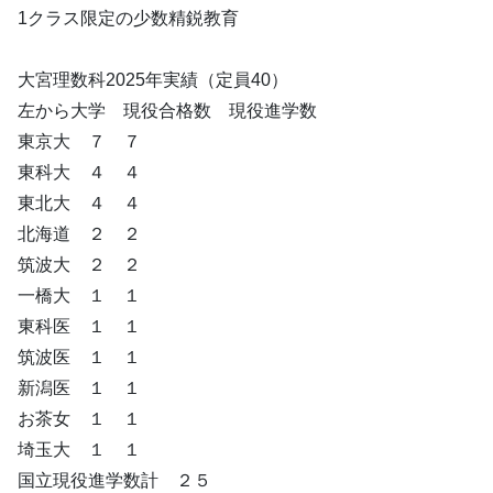
1クラス限定の少数精鋭教育
大宮理数科2025年実績（定員40）
左から大学 現役合格数 現役進学数
東京大 ７ ７
東科大 ４ ４
東北大 ４ ４
北海道 ２ ２
筑波大 ２ ２
一橋大 １ １
東科医 １ １
筑波医 １ １
新潟医 １ １
お茶女 １ １
埼玉大 １ １
国立現役進学数計 ２５