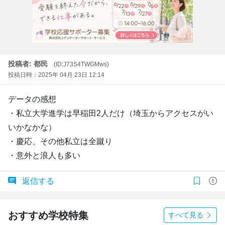
投稿者: 都民
(ID:J73S4TWGMws)
投稿日時：2025年 04月 23日 12:14
データの感想
・私立大学進学は早稲田2人だけ（埼玉からアクセスがい
いかなかな）
・慶応、その他私立は全蹴り
・意外と浪人も多い
返信する
おすすめ学校特集
すべて見る