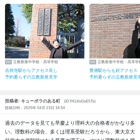
新座中学校・高等学校
立教新座中学校・高等学校
駅からアクセス良し
豊洲駅からも好アクセス
らずの立教新座見学
予約要らずの立教新座見学
投稿者: キューポラのある町
(ID:P616sGoE5Ts)
投稿日時：2025年 04月 23日 16:54
過去のデータを見ても早慶より理科大の合格者がかなり多
い。理数科の場合、多くは理系受験だろうから、東大京大