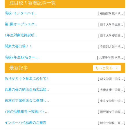
注目校！新着記事一覧
[
]
高校･インターハイ...
横須賀学院中学...
[
]
第1回オープンスク...
日本大学明誠高...
[
]
1年生対象進路説明...
日本大学櫻丘高...
[
]
関東大会出場！！
春日部共栄中学...
[
]
高校2年生12名ター...
八王子学園 八王...
最新記事
もっと見る
[
]
ありがとうを音楽にのせて♪
成女学園中学校...
[
]
真夏の夜の納涼企画実話怪...
大妻多摩中学高...
[
]
東京女学館発表会に参加し...
東京女学館中学...
[
]
7月の活動報告〜関東バト...
瀧野川女子学園...
[
]
インターハイ結果のご報告
城北中学校・高...