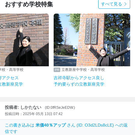
おすすめ学校特集
すべて見る
学校・高等学校
立教新座中学校・高等学校
好アクセス
吉祥寺駅からアクセス良し
立教新座見学
予約要らずの立教新座見学
投稿者: しかたない
(ID:0fRSeJeEDW.)
投稿日時：2025年 05月 13日 07:42
この書き込みは
米価40％アップ
さん (ID: O3d2LDs8cLE) への返
信です