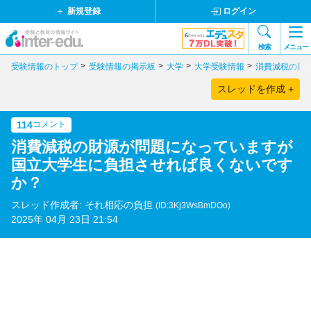
新規登録
ログイン
検索
メニュー
受験情報のトップ
受験情報の掲示板
大学
大学受験情報
消費減税の財
スレッドを作成 +
114
コメント
消費減税の財源が問題になっていますが
国立大学生に負担させれば良くないです
か？
スレッド作成者: それ相応の負担
(ID:3Kj3WsBmDOo)
2025年 04月 23日 21:54