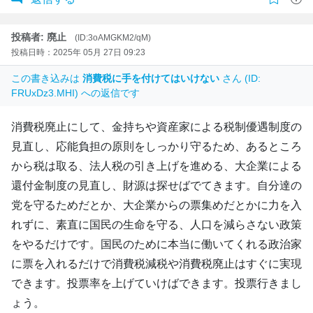
投稿者: 廃止
(ID:3oAMGKM2/qM)
投稿日時：2025年 05月 27日 09:23
この書き込みは
消費税に手を付けてはいけない
さん (ID:
FRUxDz3.MHI) への返信です
消費税廃止にして、金持ちや資産家による税制優遇制度の
見直し、応能負担の原則をしっかり守るため、あるところ
から税は取る、法人税の引き上げを進める、大企業による
還付金制度の見直し、財源は探せばでてきます。自分達の
党を守るためだとか、大企業からの票集めだとかに力を入
れずに、素直に国民の生命を守る、人口を減らさない政策
をやるだけです。国民のために本当に働いてくれる政治家
に票を入れるだけで消費税減税や消費税廃止はすぐに実現
できます。投票率を上げていけばできます。投票行きまし
ょう。