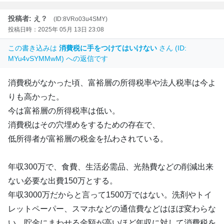
投稿者: え？
(ID:8VRo03u4SMY)
投稿日時：2025年 05月 13日 23:08
この書き込みは
消費税に手をつけてはいけない
さん (ID:
MYu4vSYMMwM) への返信です
消費税がなかった頃、富裕層の所得税率や法人税率は今よ
りも高かった。
今は富裕層の所得税率は低い。
消費税はその穴埋めをするための存在で、
低所得者が富裕層の税金を払わされている。
年収300万で、食費、生活必需品、光熱費などの削減出来
ない必要な出費150万とする。
年収3000万だからと言って1500万ではない。洗剤やトイ
レットペーパー、スマホなどの通信費などはほぼ変わらな
い。貯金にまわせる金額が高いほど年収に対して消費税を