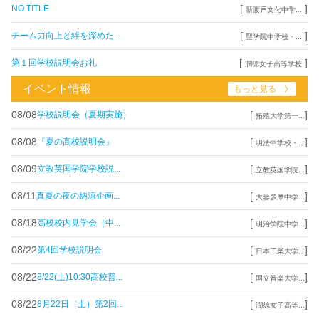
[
]
NO TITLE
新渡戸文化中学...
[
]
チーム力向上と絆を深めた...
聖学院中学校・...
[
]
第１回学校説明会お礼
潤徳女子高等学校
イベント情報
もっと見る
08/08
[
]
学校説明会（夏期実施）
拓殖大学第一...
08/08
[
]
『夏の高校説明会』
明法中学校・...
08/09
[
]
立教英国学院学校説...
立教英国学院...
08/11
[
]
真夏の夜の納涼企画...
大妻多摩中学...
08/18
[
]
高校校内見学会（中...
明治学院中学...
08/22
[
]
第4回学校説明会
日本工業大学...
08/22
[
]
8/22(土)10:30高校普...
国立音楽大学...
08/22
[
]
8月22日（土）第2回...
潤徳女子高等...