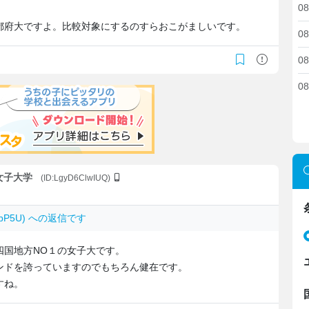
08
都府大ですよ。比較対象にするのすらおこがましいです。
08
08
08
心女子大学
(ID:LgyD6ClwIUQ)
7ebP5U) への返信です
四国地方NO１の女子大です。
ンドを誇っていますのでもちろん健在です。
すね。