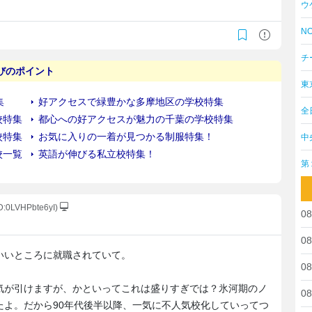
ウ
NO
チ
東
全
中
第
ID:0LVHPbte6yI)
08
08
いいところに就職されていて。
08
気が引けますが、かといってこれは盛りすぎでは？氷河期のノ
08
たよ。だから90年代後半以降、一気に不人気校化していってつ