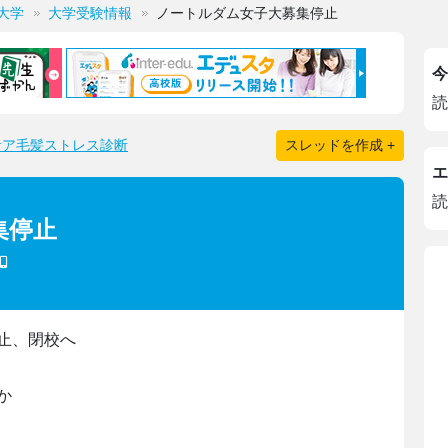
大学
大学受験情報
ノートルダム女子大募集停止
今
読
ケア毛髪ストレス診断
スレッドを作成 +
エ
読
集停止
止、閉校へ
か