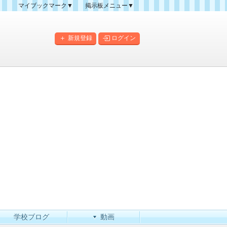
マイブックマーク▼
掲示板メニュー▼
クマーク一覧
掲示板の使い方
掲示板マップ
新規登録
ログイン
人気スレッドランキング
新規スレッド一覧
新着書き込み一覧
このカテゴリにスレッドを
作成
学校ブログ
動画