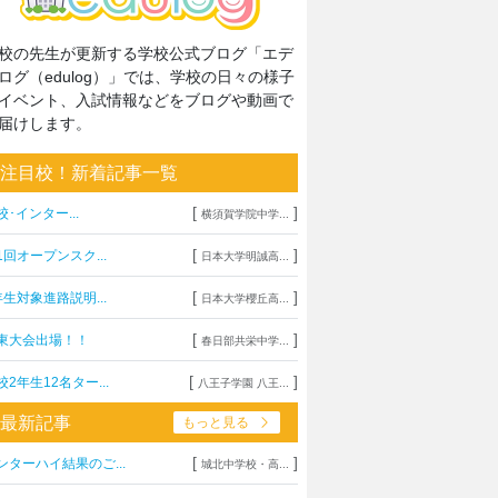
校の先生が更新する学校公式ブログ「エデ
ログ（edulog）」では、学校の日々の様子
イベント、入試情報などをブログや動画で
届けします。
注目校！新着記事一覧
[
]
校･インター...
横須賀学院中学...
[
]
1回オープンスク...
日本大学明誠高...
[
]
年生対象進路説明...
日本大学櫻丘高...
[
]
東大会出場！！
春日部共栄中学...
[
]
校2年生12名ター...
八王子学園 八王...
最新記事
もっと見る
[
]
ンターハイ結果のご...
城北中学校・高...