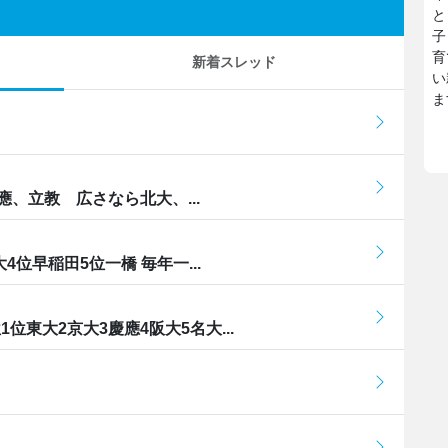
と
子
育
新着スレッド
い
ま
、立教 広さなら北大、...
位早稲田5位一橋 毎年一...
位東大2京大3慶應4阪大5名大...