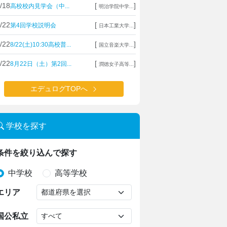
/18
[
]
高校校内見学会（中...
明治学院中学...
/22
[
]
第4回学校説明会
日本工業大学...
/22
[
]
8/22(土)10:30高校普...
国立音楽大学...
/22
[
]
8月22日（土）第2回...
潤徳女子高等...
エデュログTOPへ
学校を探す
条件を絞り込んで探す
中学校
高等学校
エリア
国公私立