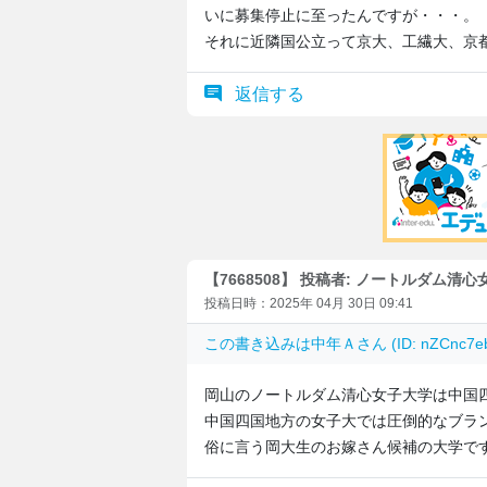
いに募集停止に至ったんですが・・・。
それに近隣国公立って京大、工繊大、京
返信する
【7668508】 投稿者: ノートルダム清
投稿日時：2025年 04月 30日 09:41
この書き込みは
中年Ａ
さん (ID: nZCnc
岡山のノートルダム清心女子大学は中国
中国四国地方の女子大では圧倒的なブラ
俗に言う岡大生のお嫁さん候補の大学で