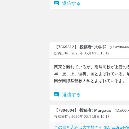
返信する
【7669312】 投稿者: 大学群
(ID:az0ra4
投稿日時：2025年 05月 03日 13:12
関東と離れているが、附属高校が上智の
早、慶、上、理科、国とよばれている。
国が国際基督教大学とよばれているよ。
返信する
【7804004】 投稿者: Margaux
(ID:oO0.
投稿日時：2026年 05月 19日 16:17
この書き込みは
大学群
さん (ID: az0ra