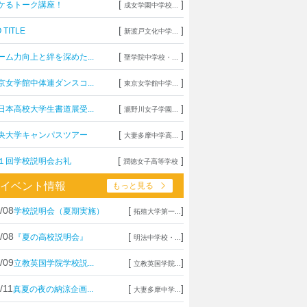
[
]
ケるトーク講座！
成女学園中学校...
[
]
 TITLE
新渡戸文化中学...
[
]
ーム力向上と絆を深めた...
聖学院中学校・...
[
]
京女学館中体連ダンスコ...
東京女学館中学...
[
]
日本高校大学生書道展受...
瀧野川女子学園...
[
]
央大学キャンパスツアー
大妻多摩中学高...
[
]
１回学校説明会お礼
潤徳女子高等学校
イベント情報
もっと見る
/08
[
]
学校説明会（夏期実施）
拓殖大学第一...
/08
[
]
『夏の高校説明会』
明法中学校・...
/09
[
]
立教英国学院学校説...
立教英国学院...
/11
[
]
真夏の夜の納涼企画...
大妻多摩中学...