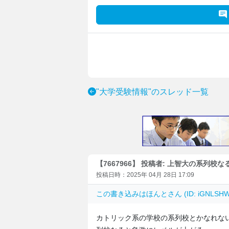
"大学受験情報"のスレッド一覧
【7667966】 投稿者: 上智大の系列校な
投稿日時：2025年 04月 28日 17:09
この書き込みは
ほんと
さん (ID: iGNLS
カトリック系の学校の系列校とかなれな