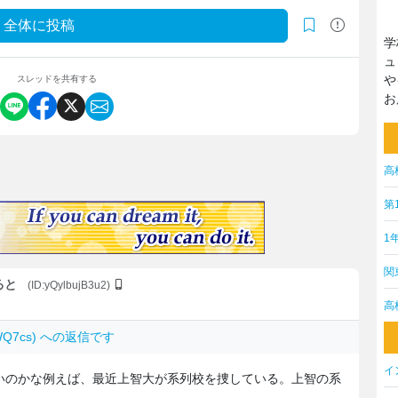
全体に投稿
学
ュ
や
スレッドを共有する
お
高
第
1
関
ると
(ID:yQylbujB3u2)
高
HWQ7cs) への返信です
イ
いのかな例えば、最近上智大が系列校を捜している。上智の系