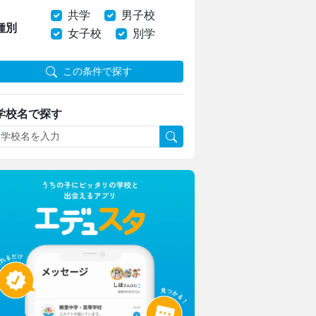
共学
男子校
種別
女子校
別学
この条件で探す
学校名で探す