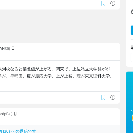
yWH36)
系列校なると偏差値が上がる。関東で、上位私立大学群がが
早が、早稲田、慶が慶応大学、上が上智、理が東京理科大学、
xc6pBz.)
4yWH36) への返信です