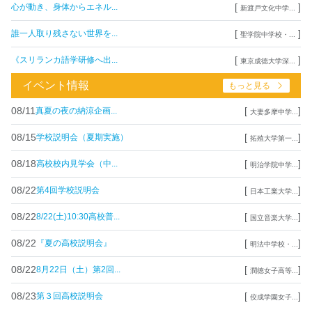
[
]
心が動き、身体からエネル...
新渡戸文化中学...
[
]
誰一人取り残さない世界を...
聖学院中学校・...
[
]
《スリランカ語学研修へ出...
東京成徳大学深...
イベント情報
もっと見る
08/11
[
]
真夏の夜の納涼企画...
大妻多摩中学...
08/15
[
]
学校説明会（夏期実施）
拓殖大学第一...
08/18
[
]
高校校内見学会（中...
明治学院中学...
08/22
[
]
第4回学校説明会
日本工業大学...
08/22
[
]
8/22(土)10:30高校普...
国立音楽大学...
08/22
[
]
『夏の高校説明会』
明法中学校・...
08/22
[
]
8月22日（土）第2回...
潤徳女子高等...
08/23
[
]
第３回高校説明会
佼成学園女子...