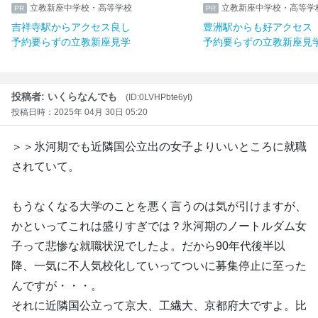
立教新座中学校・高等学校
立教新座中学校・高等学
吉祥寺駅からアクセス良し
豊洲駅からも好アクセス
予約要らずの立教新座見学
予約要らずの立教新座見
投稿者: いくらなんでも
(ID:0LVHPbte6yI)
投稿日時：2025年 04月 30日 05:20
＞＞氷河期でも近隣国公立出の女子よりいいところに就職
されていて。
もうなくなる大学のことを悪く言うのは気が引けますが、
かといってこれは盛りすぎでは？氷河期のノートルダム女
子って悲惨な就職状況でしたよ。だから90年代後半以
降、一気に不人気校化していってついに募集停止に至った
んですが・・・。
それに近隣国公立って京大、工繊大、京都府大ですよ。比