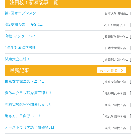
注目校！新着記事一覧
[
]
第2回オープンスク...
日本大学明誠高...
[
]
高2夏期授業、TGGに...
八王子学園 八王...
[
]
高校･インターハイ...
横須賀学院中学...
[
]
1年生対象進路説明...
日本大学櫻丘高...
[
]
関東大会出場！！
春日部共栄中学...
最新記事
もっと見る
[
]
東京女学館エストニア...
東京女学館中学...
[
]
夏休みクラブ紹介第三弾！！
瀧野川女子学園...
[
]
理科実験教室を開催しました
明法中学校・高...
[
]
亀さん、日向ぼっこ！
成女学園中学校...
[
]
オーストラリア語学研修第3日
城北中学校・高...