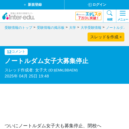
新規登録
ログイン
検索
メニュー
受験情報のトップ
受験情報の掲示板
大学
大学受験情報
ノートルダム
スレッドを作成 +
12
コメント
ノートルダム女子大募集停止
スレッド作成者: 女子大
(ID:IjEMkLBBAEM)
2025年 04月 25日 19:48
ついにノートルダム女子大も募集停止、閉校へ