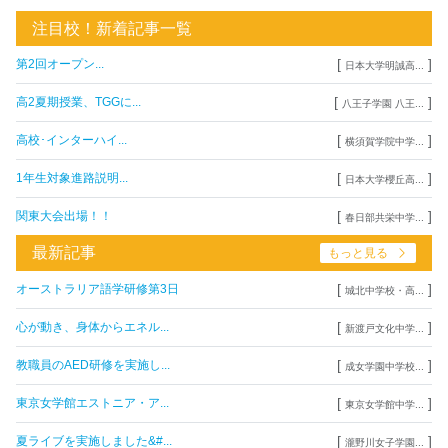
注目校！新着記事一覧
[
]
第2回オープン...
日本大学明誠高...
[
]
高2夏期授業、TGGに...
八王子学園 八王...
[
]
高校･インターハイ...
横須賀学院中学...
[
]
1年生対象進路説明...
日本大学櫻丘高...
[
]
関東大会出場！！
春日部共栄中学...
最新記事
もっと見る
[
]
オーストラリア語学研修第3日
城北中学校・高...
[
]
心が動き、身体からエネル...
新渡戸文化中学...
[
]
教職員のAED研修を実施し...
成女学園中学校...
[
]
東京女学館エストニア・ア...
東京女学館中学...
[
]
夏ライブを実施しました&#...
瀧野川女子学園...