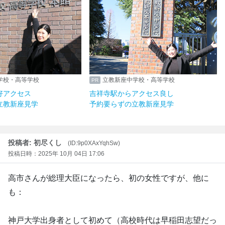
学校・高等学校
立教新座中学校・高等学校
好アクセス
吉祥寺駅からアクセス良し
立教新座見学
予約要らずの立教新座見学
投稿者: 初尽くし
(ID:9p0XAxYqhSw)
投稿日時：2025年 10月 04日 17:06
高市さんが総理大臣になったら、初の女性ですが、他に
も：
神戸大学出身者として初めて（高校時代は早稲田志望だっ