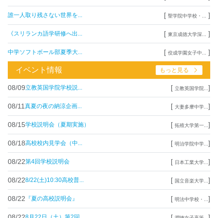
[
]
誰一人取り残さない世界を...
聖学院中学校・...
[
]
《スリランカ語学研修へ出...
東京成徳大学深...
[
]
中学ソフトボール部夏季大...
佼成学園女子中...
イベント情報
もっと見る
08/09
[
]
立教英国学院学校説...
立教英国学院...
08/11
[
]
真夏の夜の納涼企画...
大妻多摩中学...
08/15
[
]
学校説明会（夏期実施）
拓殖大学第一...
08/18
[
]
高校校内見学会（中...
明治学院中学...
08/22
[
]
第4回学校説明会
日本工業大学...
08/22
[
]
8/22(土)10:30高校普...
国立音楽大学...
08/22
[
]
『夏の高校説明会』
明法中学校・...
08/22
[
]
8月22日（土）第2回...
潤徳女子高等...