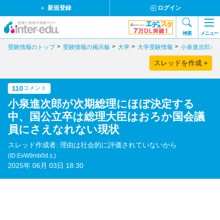
新規登録
ログイン
検索
メニュー
受験情報のトップ
受験情報の掲示板
大学
大学受験情報
小泉進次郎が
スレッドを作成 +
110
コメント
小泉進次郎が次期総理にほぼ決定する
中、国公立卒は総理大臣はおろか国会議
員にさえなれない現状
スレッド作成者: 理由は社会的に評価されていないから
(ID:EvW9mb0d.s.)
2025年 06月 03日 18:30