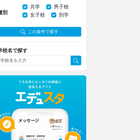
共学
男子校
種別
女子校
別学
この条件で探す
学校名で探す