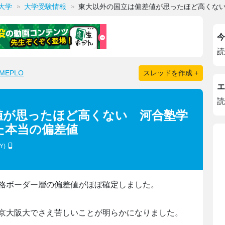
大学
大学受験情報
東大以外の国立は偏差値が思ったほど高くな
今
読
EPLO
スレッドを作成 +
エ
読
値が思ったほど高くない 河合塾学
た本当の偏差値
4Y)
格ボーダー層の偏差値がほぼ確定しました。
京大阪大でさえ苦しいことが明らかになりました。