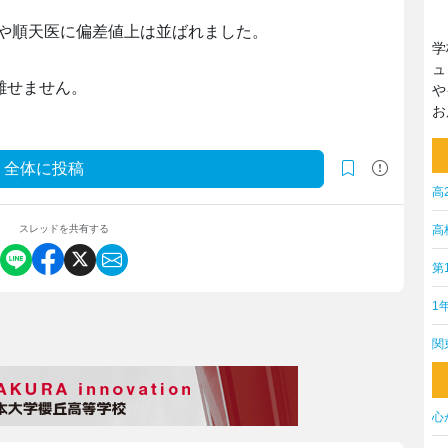
や順天医に偏差値上は並ばれました。
学
ュ
離せません。
や
お
全体に投稿
高
高
スレッドを共有する
第
1
関
心