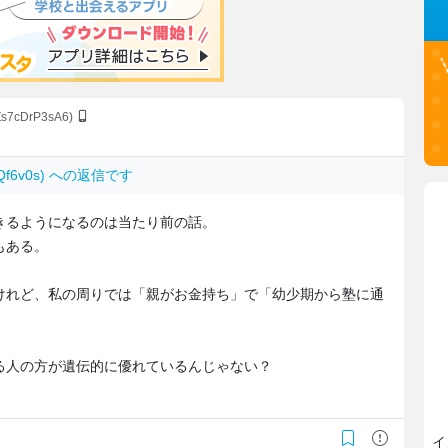
:Zs7cDrP3sA6)
JlQf6v0s) への返信です
きるようになるのは当たり前の話。
もある。
けれど、私の周りでは「親がお金持ち」で「幼少期から塾に通
。
る人の方が遺伝的に優れているんじゃない？
イ