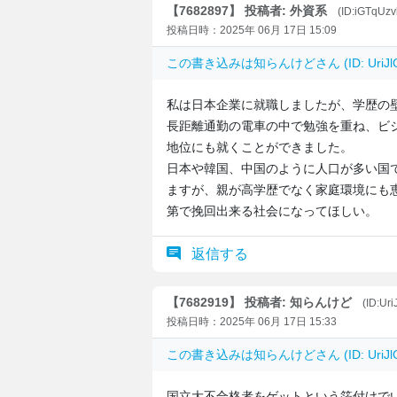
【7682897】 投稿者: 外資系
(ID:iGTqUz
投稿日時：2025年 06月 17日 15:09
この書き込みは
知らんけど
さん (ID: Uri
私は日本企業に就職しましたが、学歴の
長距離通勤の電車の中で勉強を重ね、ビ
地位にも就くことができました。
日本や韓国、中国のように人口が多い国
ますが、親が高学歴でなく家庭環境にも
第で挽回出来る社会になってほしい。
返信する
【7682919】 投稿者: 知らんけど
(ID:Uri
投稿日時：2025年 06月 17日 15:33
この書き込みは
知らんけど
さん (ID: Uri
国立大不合格者をゲットという箔付けで