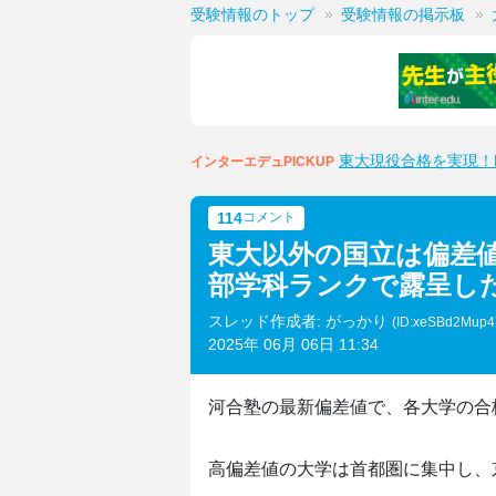
受験情報のトップ
受験情報の掲示板
東大現役合格を実現！M
インターエデュPICKUP
114
コメント
東大以外の国立は偏差
部学科ランクで露呈し
スレッド作成者: がっかり
(ID:xeSBd2Mup
2025年 06月 06日 11:34
河合塾の最新偏差値で、各大学の合
高偏差値の大学は首都圏に集中し、