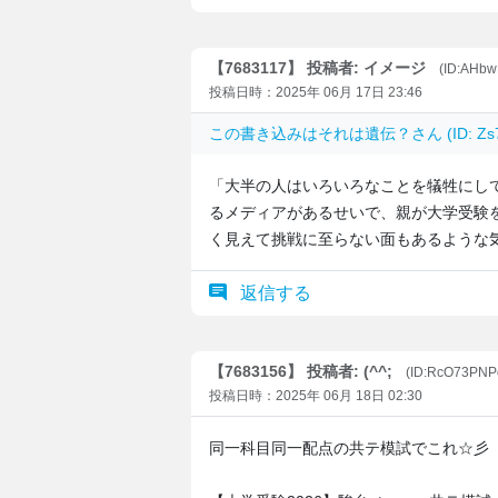
【7683117】 投稿者: イメージ
(ID:AHb
投稿日時：2025年 06月 17日 23:46
この書き込みは
それは遺伝？
さん (ID: 
「大半の人はいろいろなことを犠牲にし
るメディアがあるせいで、親が大学受験
く見えて挑戦に至らない面もあるような
返信する
【7683156】 投稿者: (^^;
(ID:RcO73PNP
投稿日時：2025年 06月 18日 02:30
同一科目同一配点の共テ模試でこれ☆彡