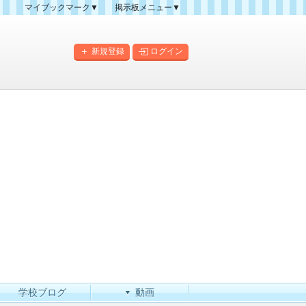
マイブックマーク▼
掲示板メニュー▼
クマーク一覧
掲示板の使い方
掲示板マップ
新規登録
ログイン
人気スレッドランキング
新規スレッド一覧
新着書き込み一覧
このカテゴリにスレッドを
作成
学校ブログ
動画