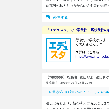
首都圏の私大も地方からの入学者が先細
返信する
【7683009】 投稿者: 遺伝だよ
(ID:qIRf
投稿日時：2025年 06月 17日 20:08
この書き込みは
知らんけど
さん (ID: Uri
遺伝はもとより、親の考え方も反映しま