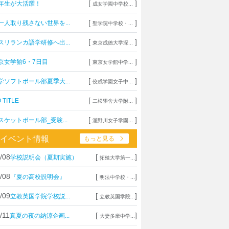
[
]
年生が大活躍！
成女学園中学校...
[
]
一人取り残さない世界を...
聖学院中学校・...
[
]
スリランカ語学研修へ出...
東京成徳大学深...
[
]
京女学館6・7日目
東京女学館中学...
[
]
学ソフトボール部夏季大...
佼成学園女子中...
[
]
 TITLE
二松學舍大学附...
[
]
スケットボール部_受験...
瀧野川女子学園...
イベント情報
もっと見る
/08
[
]
学校説明会（夏期実施）
拓殖大学第一...
/08
[
]
『夏の高校説明会』
明法中学校・...
/09
[
]
立教英国学院学校説...
立教英国学院...
/11
[
]
真夏の夜の納涼企画...
大妻多摩中学...