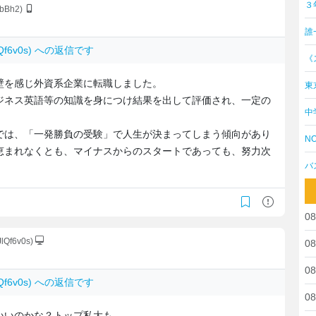
３
vbBh2)
誰
JlQf6v0s) への返信です
《
壁を感じ外資系企業に転職しました。
東
ジネス英語等の知識を身につけ結果を出して評価され、一定の
中
では、「一発勝負の受験」で人生が決まってしまう傾向があり
NO
恵まれなくとも、マイナスからのスタートであっても、努力次
バ
08
JlQf6v0s)
08
08
JlQf6v0s) への返信です
08
いいのかな？トップ私大も