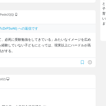
と
子
育
wPwde2QQ)
い
ま
Zs7cDrP3sA6) への返信です
て、必死に受験勉強をしてきている」みたいなイメージを広め
を経験していない子どもにとっては、現実以上にハードルが高
気がする。
o02)