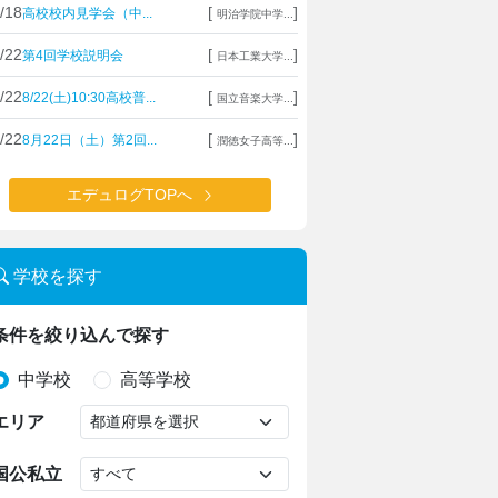
/18
[
]
高校校内見学会（中...
明治学院中学...
/22
[
]
第4回学校説明会
日本工業大学...
/22
[
]
8/22(土)10:30高校普...
国立音楽大学...
/22
[
]
8月22日（土）第2回...
潤徳女子高等...
エデュログTOPへ
学校を探す
条件を絞り込んで探す
中学校
高等学校
エリア
国公私立