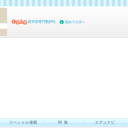
マイブッ
医学部専門塾[PR]
初めての方へ
スペシャル連載
特集
エデュナビ