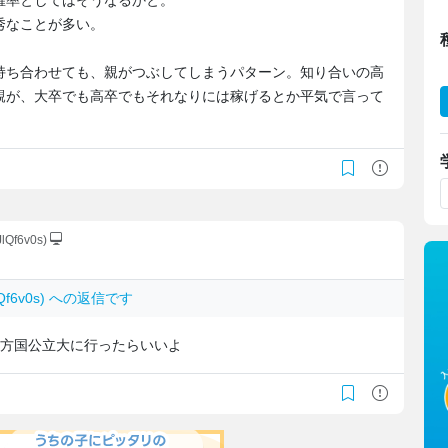
確率としてはそうなるかと。
秀なことが多い。
持ち合わせても、親がつぶしてしまうパターン。知り合いの高
親が、大卒でも高卒でもそれなりには稼げるとか平気で言って
JlQf6v0s)
JlQf6v0s) への返信です
地方国公立大に行ったらいいよ