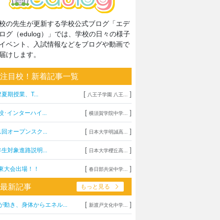
校の先生が更新する学校公式ブログ「エデ
ログ（edulog）」では、学校の日々の様子
イベント、入試情報などをブログや動画で
届けします。
注目校！新着記事一覧
[
]
2夏期授業、T...
八王子学園 八王...
[
]
校･インターハイ...
横須賀学院中学...
[
]
1回オープンスク...
日本大学明誠高...
[
]
年生対象進路説明...
日本大学櫻丘高...
[
]
東大会出場！！
春日部共栄中学...
最新記事
もっと見る
[
]
が動き、身体からエネル...
新渡戸文化中学...