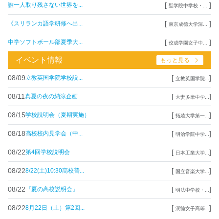
[
]
誰一人取り残さない世界を...
聖学院中学校・...
[
]
《スリランカ語学研修へ出...
東京成徳大学深...
[
]
中学ソフトボール部夏季大...
佼成学園女子中...
イベント情報
もっと見る
08/09
[
]
立教英国学院学校説...
立教英国学院...
08/11
[
]
真夏の夜の納涼企画...
大妻多摩中学...
08/15
[
]
学校説明会（夏期実施）
拓殖大学第一...
08/18
[
]
高校校内見学会（中...
明治学院中学...
08/22
[
]
第4回学校説明会
日本工業大学...
08/22
[
]
8/22(土)10:30高校普...
国立音楽大学...
08/22
[
]
『夏の高校説明会』
明法中学校・...
08/22
[
]
8月22日（土）第2回...
潤徳女子高等...