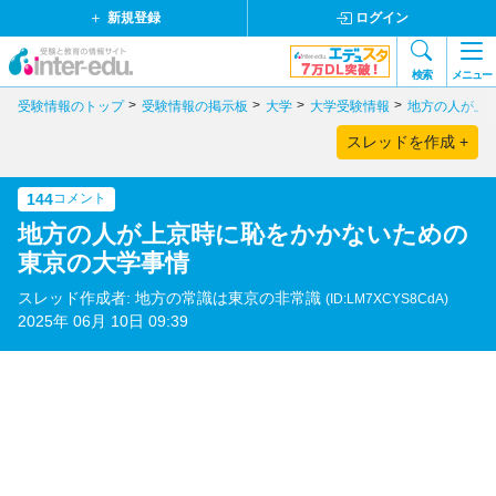
新規登録
ログイン
検索
メニュー
受験情報のトップ
受験情報の掲示板
大学
大学受験情報
地方の人が上
スレッドを作成 +
144
コメント
地方の人が上京時に恥をかかないための
東京の大学事情
スレッド作成者: 地方の常識は東京の非常識
(ID:LM7XCYS8CdA)
2025年 06月 10日 09:39