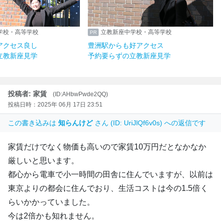
学校・高等学校
立教新座中学校・高等学校
アクセス良し
豊洲駅からも好アクセス
立教新座見学
予約要らずの立教新座見学
投稿者: 家賃
(ID:AHbwPwde2QQ)
投稿日時：2025年 06月 17日 23:51
この書き込みは
知らんけど
さん (ID: UriJlQf6v0s) への返信です
家賃だけでなく物価も高いので家賃10万円だとなかなか
厳しいと思います。
都心から電車で小一時間の田舎に住んでいますが、以前は
東京よりの都会に住んでおり、生活コストは今の1.5倍く
らいかかっていました。
今は2倍かも知れません。