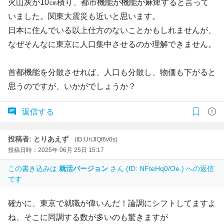
火山灰が10㎝積り、都市機能が機能が麻痺すると言って
いました。関東大震災も近いと思います。
日本に住んでいる以上仕方のないことかもしれませんが、
なぜそんなに東京に人口集中させるのか理解できません。
首都機能を分散させれば、人口も分散し、物価も下がると
思うのですが、いかがでしょうか？
返信する
投稿者: とりあえず
(ID:UriJlQf6v0s)
投稿日時：2025年 06月 25日 15:17
この書き込みは
就活バージョン
さん (ID: NFteHq0/Oe.) への返信
です
確かに、東京で就職が偉いんだ！論調にシフトしてますよ
ね、そこに同調する数が多いのも驚きますが