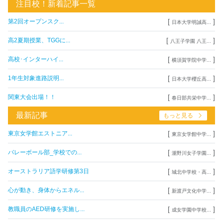
注目校！新着記事一覧
[
]
第2回オープンスク...
日本大学明誠高...
[
]
高2夏期授業、TGGに...
八王子学園 八王...
[
]
高校･インターハイ...
横須賀学院中学...
[
]
1年生対象進路説明...
日本大学櫻丘高...
[
]
関東大会出場！！
春日部共栄中学...
最新記事
もっと見る
[
]
東京女学館エストニア...
東京女学館中学...
[
]
バレーボール部_学校での...
瀧野川女子学園...
[
]
オーストラリア語学研修第3日
城北中学校・高...
[
]
心が動き、身体からエネル...
新渡戸文化中学...
[
]
教職員のAED研修を実施し...
成女学園中学校...