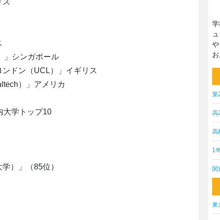
リス
学
ュ
ス
や
お
）」シンガポール
ンドン（UCL）」イギリス
tech）」アメリカ
第
内大学トップ10
高
高
1
学）」（85位）
関
東