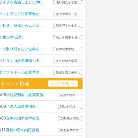
[
]
ライブを実施しました&#...
瀧野川女子学園...
[
]
ーストラリア語学研修が...
城北中学校・高...
[
]
が動き、身体からエネル...
新渡戸文化中学...
[
]
年生が大活躍！
成女学園中学校...
[
]
一人取り残さない世界を...
聖学院中学校・...
[
]
スリランカ語学研修へ出...
東京成徳大学深...
[
]
学ソフトボール部夏季大...
佼成学園女子中...
イベント情報
もっと見る
/08
[
]
学校説明会（夏期実施）
拓殖大学第一...
/08
[
]
『夏の高校説明会』
明法中学校・...
/09
[
]
立教英国学院学校説...
立教英国学院...
/11
[
]
真夏の夜の納涼企画...
大妻多摩中学...