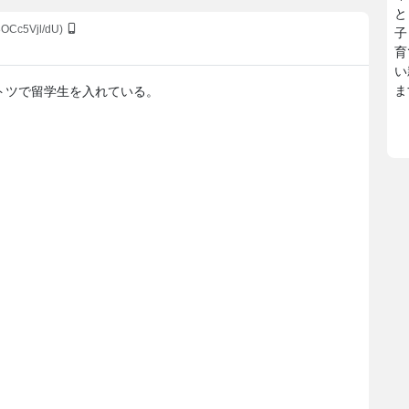
と
8OCc5Vjl/dU)
子
育
い
ま
トツで留学生を入れている。
】