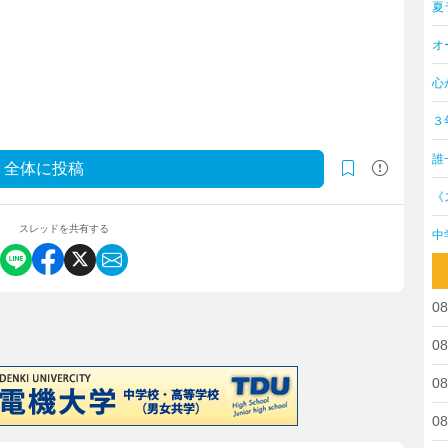
夏
オ
心
３
誰
全体に投稿
《
スレッドを共有する
中
08
08
08
08