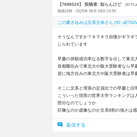
【7686524】 投稿者: 知らんけど
(ID:FLa
投稿日時：2025年 06月 29日 15:50
この書き込みは
文系主体
さん (ID: qE7
そうなんですか？キラキラ自慢がギラギ
じられています
早慶の併願成功率なる数字を出して東北
首都圏住みで東北大や阪大受験者なら早
逆に地方住みの東北大や阪大受験者は早
そこに文系と理系の定員比での早慶と旧
こういった現実の世界大学ランキングは
部分なのでしょうか
巨像なのか虚像なのか文系8割の強さは
返信する