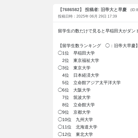
【7686582】 投稿者: 旧帝大と早慶
(ID:
投稿日時：2025年 06月 29日 17:39
留学生の数だけで見ると早稲田大がダン
【留学生数ランキング ◯：旧帝大早慶
◯1位 早稲田大学
2位 東京福祉大学
◯3位 東京大学
4位 日本経済大学
5位 立命館アジア太平洋大学
◯6位 大阪大学
7位 筑波大学
8位 立命館大学
◯9位 京都大学
◯10位 九州大学
◯11位 北海道大学
◯12位 東北大学