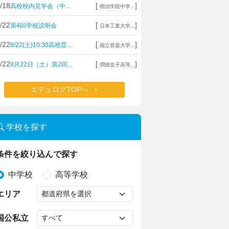
/18
[
]
高校校内見学会（中...
明治学院中学...
/22
[
]
第4回学校説明会
日本工業大学...
/22
[
]
8/22(土)10:30高校普...
国立音楽大学...
/22
[
]
8月22日（土）第2回...
潤徳女子高等...
エデュログTOPへ
学校を探す
条件を絞り込んで探す
中学校
高等学校
エリア
国公私立