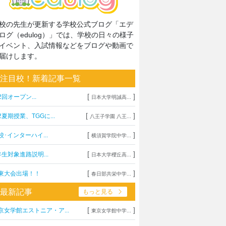
校の先生が更新する学校公式ブログ「エデ
ログ（edulog）」では、学校の日々の様子
イベント、入試情報などをブログや動画で
届けします。
注目校！新着記事一覧
[
]
2回オープン...
日本大学明誠高...
[
]
2夏期授業、TGGに...
八王子学園 八王...
[
]
校･インターハイ...
横須賀学院中学...
[
]
年生対象進路説明...
日本大学櫻丘高...
[
]
東大会出場！！
春日部共栄中学...
最新記事
もっと見る
[
]
京女学館エストニア・ア...
東京女学館中学...