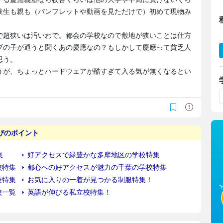
験生も親も（パンフレットや動画を見ただけで）初めて現物み
で超狭いは汚いわで。都会の学校なので敷地が狭いことは仕方
ブの子が通うと聞くあの慶應なの？もしかして慶應って貧乏人
思う。
うが、ちょっとハードウェアが酷すぎて入る気が無くなるとい