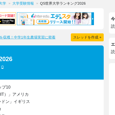
大学
大学受験情報
QS世界大学ランキング2026
今
読
を収穫！中学1年生農場実習に密着
スレッドを作成 +
エ
読
026
)
プ10
IT）」アメリカ
ンドン」イギリス
カ