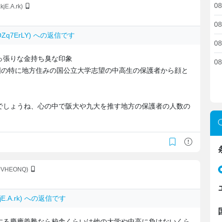
08
kjE.A.rk)
08
qOZq7ErLY) への返信です
08
っ張りな金持ち臭な印象
08
国の特に地方住みの国公立大学志望の中高生の保護者から顔と
でしょうね、心の中で阪大や九大を推す地方の保護者の人数の
0JVHEONQ)
kjE.A.rk) への返信です
する慶應義塾なら校舎くらいは他の大学や中高に負けないくら