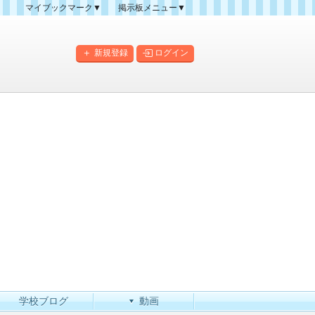
マイブックマーク▼
掲示板メニュー▼
クマーク一覧
掲示板の使い方
掲示板マップ
新規登録
ログイン
人気スレッドランキング
新規スレッド一覧
新着書き込み一覧
このカテゴリにスレッドを
作成
学校ブログ
動画