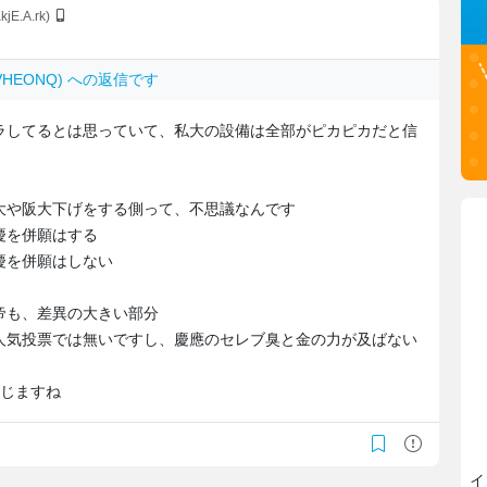
kjE.A.rk)
0JVHEONQ) への返信です
ラしてるとは思っていて、私大の設備は全部がピカピカだと信
大や阪大下げをする側って、不思議なんです
慶を併願はする
慶を併願はしない
帝も、差異の大きい部分
人気投票では無いですし、慶應のセレブ臭と金の力が及ばない
感じますね
イ