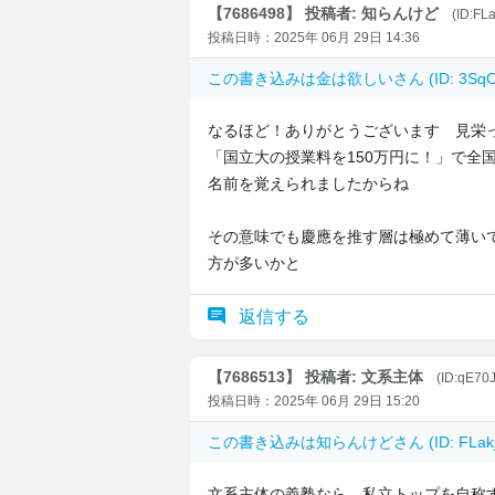
【7686498】 投稿者: 知らんけど
(ID:FLa
投稿日時：2025年 06月 29日 14:36
この書き込みは
金は欲しい
さん (ID: 3S
なるほど！ありがとうございます 見栄
「国立大の授業料を150万円に！」で全
名前を覚えられましたからね
その意味でも慶應を推す層は極めて薄い
方が多いかと
返信する
【7686513】 投稿者: 文系主体
(ID:qE7
投稿日時：2025年 06月 29日 15:20
この書き込みは
知らんけど
さん (ID: FLa
文系主体の義塾なら。私立トップを自称