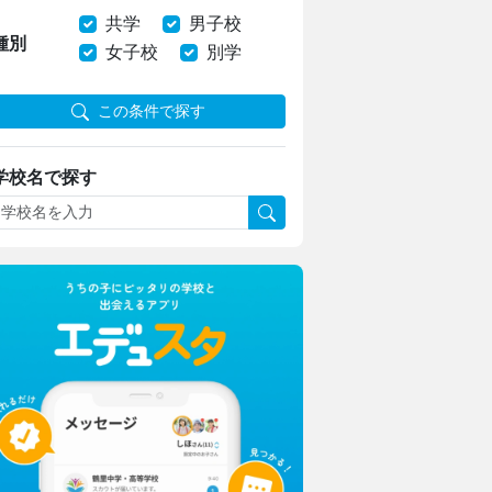
共学
男子校
種別
女子校
別学
この条件で探す
学校名で探す