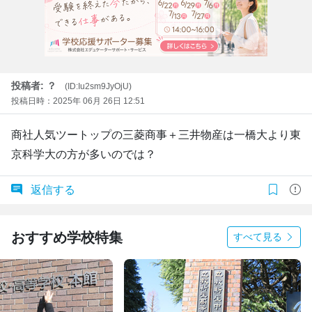
投稿者: ？
(ID:Iu2sm9JyOjU)
投稿日時：2025年 06月 26日 12:51
商社人気ツートップの三菱商事＋三井物産は一橋大より東
京科学大の方が多いのでは？
返信する
おすすめ学校特集
すべて見る