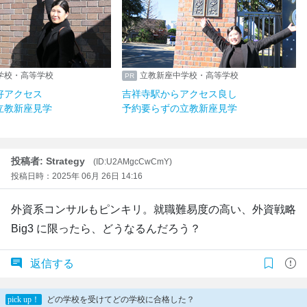
学校・高等学校
立教新座中学校・高等学校
好アクセス
吉祥寺駅からアクセス良し
立教新座見学
予約要らずの立教新座見学
投稿者: Strategy
(ID:U2AMgcCwCmY)
投稿日時：2025年 06月 26日 14:16
外資系コンサルもピンキリ。就職難易度の高い、外資戦略
Big3 に限ったら、どうなるんだろう？
返信する