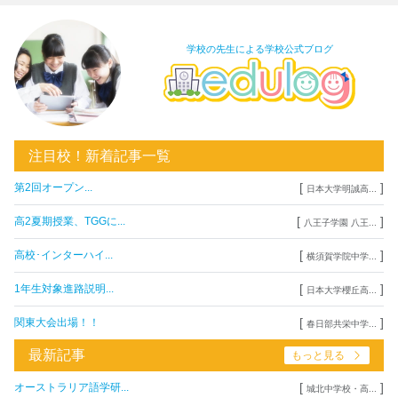
学校の先生による学校公式ブログ
注目校！新着記事一覧
[
]
第2回オープン...
日本大学明誠高...
[
]
高2夏期授業、TGGに...
八王子学園 八王...
[
]
高校･インターハイ...
横須賀学院中学...
[
]
1年生対象進路説明...
日本大学櫻丘高...
[
]
関東大会出場！！
春日部共栄中学...
最新記事
もっと見る
[
]
オーストラリア語学研...
城北中学校・高...