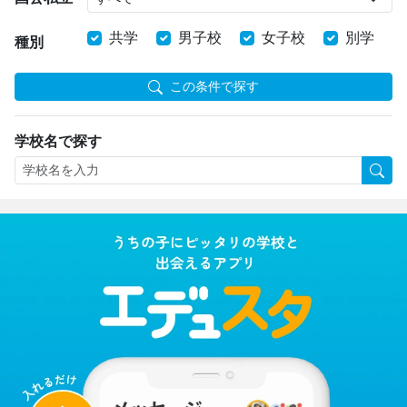
共学
男子校
女子校
別学
種別
この条件で探す
学校名で探す