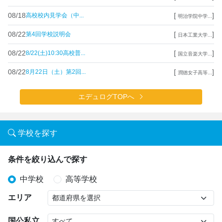
08/18
[
]
高校校内見学会（中...
明治学院中学...
08/22
[
]
第4回学校説明会
日本工業大学...
08/22
[
]
8/22(土)10:30高校普...
国立音楽大学...
08/22
[
]
8月22日（土）第2回...
潤徳女子高等...
エデュログTOPへ
学校を探す
条件を絞り込んで探す
中学校
高等学校
エリア
国公私立