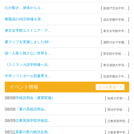
[
]
心が動き、身体からエ...
新渡戸文化中学...
[
]
教職員のAED研修を実...
成女学園中学校...
[
]
東京女学館エストニア・ア...
東京女学館中学...
[
]
夏ライブを実施しました&#...
瀧野川女子学園...
[
]
誰一人取り残さない世界を...
聖学院中学校・...
[
]
《スリランカ語学研修へ出...
東京成徳大学深...
[
]
中学ソフトボール部夏季大...
佼成学園女子中...
イベント情報
もっと見る
08/08
[
]
学校説明会（夏期実施）
拓殖大学第一...
08/08
[
]
『夏の高校説明会』
明法中学校・...
08/09
[
]
立教英国学院学校説...
立教英国学院...
08/11
[
]
真夏の夜の納涼企画...
大妻多摩中学...