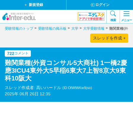
新規登録
ログイン
検索
メニュー
受験情報のトップ
受験情報の掲示板
大学
大学受験情報
難関業種(外資コ
スレッドを作成 +
722
コメント
難関業種(外資コンサル5大商社) 1一橋2慶
應3ICU4東外大5早稲6東大7上智8京大9東
科10阪大
スレッド作成者: 高いハードル
(ID:OtWtWKw9jso)
2025年 06月 26日 12:35