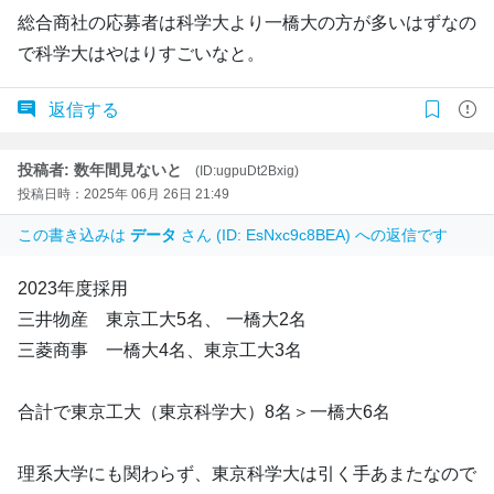
総合商社の応募者は科学大より一橋大の方が多いはずなの
で科学大はやはりすごいなと。
返信する
投稿者: 数年間見ないと
(ID:ugpuDt2Bxig)
投稿日時：2025年 06月 26日 21:49
この書き込みは
データ
さん (ID: EsNxc9c8BEA) への返信です
2023年度採用
三井物産 東京工大5名、 一橋大2名
三菱商事 一橋大4名、東京工大3名
合計で東京工大（東京科学大）8名＞一橋大6名
理系大学にも関わらず、東京科学大は引く手あまたなので