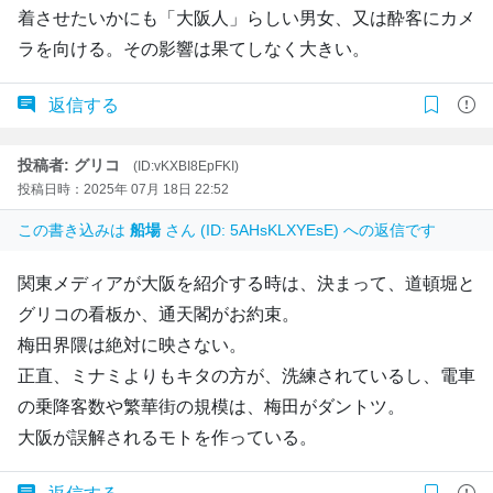
着させたいかにも「大阪人」らしい男女、又は酔客にカメ
ラを向ける。その影響は果てしなく大きい。
返信する
投稿者: グリコ
(ID:vKXBI8EpFKI)
投稿日時：2025年 07月 18日 22:52
この書き込みは
船場
さん (ID: 5AHsKLXYEsE) への返信です
関東メディアが大阪を紹介する時は、決まって、道頓堀と
グリコの看板か、通天閣がお約束。
梅田界隈は絶対に映さない。
正直、ミナミよりもキタの方が、洗練されているし、電車
の乗降客数や繁華街の規模は、梅田がダントツ。
大阪が誤解されるモトを作っている。