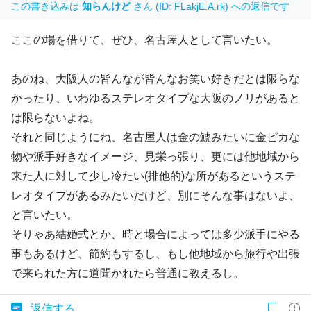
この書き込みは
知らんけど
さん (ID: FLakjE.A.rk) への返信です
ここの場を借りて、ぜひ、名古屋人として言いたい。
あのね、大阪人の皆んなが皆んなお笑い好きだとは限らな
かったり、いわゆるステレオタイプな大阪のノリがあると
は限らないよね。
それと同じようにね、名古屋人は金の鯱みたいに金ピカな
物や派手好きなイメージ、見栄っ張り、更には他地域から
来た人に対して少し冷たい(排他的)な所があるというステ
レオタイプがあるみたいだけど、別にそんな事はないよ、
と言いたい。
そりゃあ結婚式とか、時と場合によっては多少派手にやる
事もあるけど、節約もするし、もし他地域から旅行や出張
で来られた方に道聞かれたら普通に教えるし。
返信する