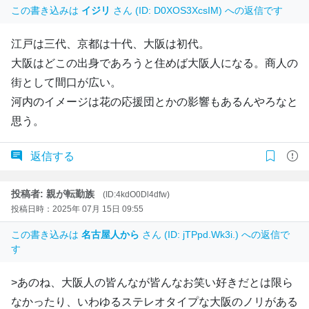
この書き込みは
イジリ
さん (ID: D0XOS3XcsIM) への返信です
江戸は三代、京都は十代、大阪は初代。
大阪はどこの出身であろうと住めば大阪人になる。商人の
街として間口が広い。
河内のイメージは花の応援団とかの影響もあるんやろなと
思う。
返信する
投稿者: 親が転勤族
(ID:4kdO0Dl4dfw)
投稿日時：2025年 07月 15日 09:55
この書き込みは
名古屋人から
さん (ID: jTPpd.Wk3i.) への返信で
す
>あのね、大阪人の皆んなが皆んなお笑い好きだとは限ら
なかったり、いわゆるステレオタイプな大阪のノリがある