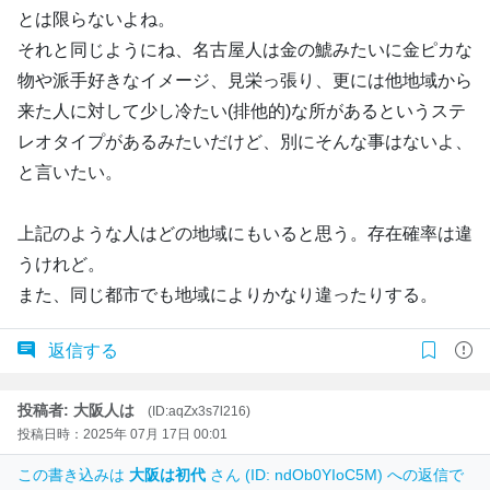
とは限らないよね。
それと同じようにね、名古屋人は金の鯱みたいに金ピカな
物や派手好きなイメージ、見栄っ張り、更には他地域から
来た人に対して少し冷たい(排他的)な所があるというステ
レオタイプがあるみたいだけど、別にそんな事はないよ、
と言いたい。
上記のような人はどの地域にもいると思う。存在確率は違
うけれど。
また、同じ都市でも地域によりかなり違ったりする。
返信する
投稿者: 大阪人は
(ID:aqZx3s7l216)
投稿日時：2025年 07月 17日 00:01
この書き込みは
大阪は初代
さん (ID: ndOb0YIoC5M) への返信で