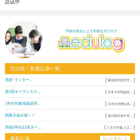
読込中
学校の先生による学校公式ブログ
注目校！新着記事一覧
[
]
高校･インター...
横須賀学院中学...
[
]
第1回オープンスク...
日本大学明誠高...
[
]
1年生対象進路説明...
日本大学櫻丘高...
[
]
関東大会出場！！
春日部共栄中学...
[
]
高校2年生12名ター...
八王子学園 八王...
最新記事
もっと見る