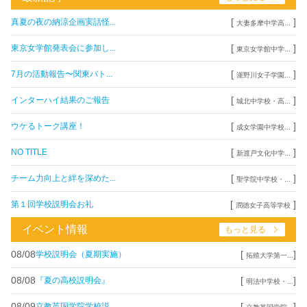
[
]
真夏の夜の納涼企画実話怪...
大妻多摩中学高...
[
]
東京女学館発表会に参加し...
東京女学館中学...
[
]
7月の活動報告〜関東バト...
瀧野川女子学園...
[
]
インターハイ結果のご報告
城北中学校・高...
[
]
ウケるトーク講座！
成女学園中学校...
[
]
NO TITLE
新渡戸文化中学...
[
]
チーム力向上と絆を深めた...
聖学院中学校・...
[
]
第１回学校説明会お礼
潤徳女子高等学校
イベント情報
もっと見る
08/08
[
]
学校説明会（夏期実施）
拓殖大学第一...
08/08
[
]
『夏の高校説明会』
明法中学校・...
08/09
[
]
立教英国学院学校説...