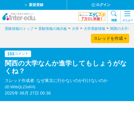
新規登録
ログイン
検索
メニュー
受験情報のトップ
受験情報の掲示板
大学
大学受験情報
関西の大学な
スレッドを作成 +
153
コメント
関西の大学なんか進学してもしょうがな
くね？
スレッド作成者: なぜ東京に行かないのか行けないのか
(ID:W0bQLZ3s8VI)
2025年 06月 27日 00:36