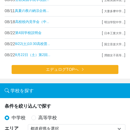
立教英国学院...
08/11
[
]
真夏の夜の納涼企画...
大妻多摩中学...
08/18
[
]
高校校内見学会（中...
明治学院中学...
08/22
[
]
第4回学校説明会
日本工業大学...
08/22
[
]
8/22(土)10:30高校普...
国立音楽大学...
08/22
[
]
8月22日（土）第2回...
潤徳女子高等...
エデュログTOPへ
学校を探す
条件を絞り込んで探す
中学校
高等学校
エリア