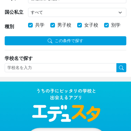
国公私立
共学
男子校
女子校
別学
種別
この条件で探す
学校名で探す