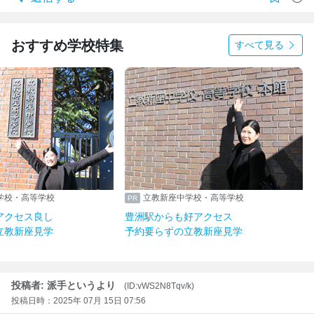
おすすめ学校特集
すべて見る
学校・高等学校
立教新座中学校・高等学校
アクセス良し
豊洲駅からも好アクセス
立教新座見学
予約要らずの立教新座見学
投稿者: 派手というより
(ID:vWS2N8Tqv/k)
投稿日時：2025年 07月 15日 07:56