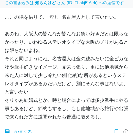
この書き込みは
知らんけど
さん (ID: FLakjE.A.rk) への返信です
ここの場を借りて、ぜひ、名古屋人として言いたい。
あのね、大阪人の皆んなが皆んなお笑い好きだとは限らな
かったり、いわゆるステレオタイプな大阪のノリがあると
は限らないよね。
それと同じようにね、名古屋人は金の鯱みたいに金ピカな
物や派手好きなイメージ、見栄っ張り、更には他地域から
来た人に対して少し冷たい(排他的)な所があるというステ
レオタイプがあるみたいだけど、別にそんな事はないよ、
と言いたい。
そりゃあ結婚式とか、時と場合によっては多少派手にやる
事もあるけど、節約もするし、もし他地域から旅行や出張
で来られた方に道聞かれたら普通に教えるし。
返信する