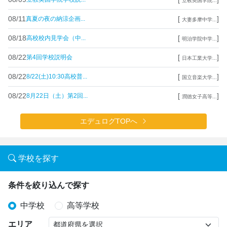
立教英国学院...
08/11
[
]
真夏の夜の納涼企画...
大妻多摩中学...
08/18
[
]
高校校内見学会（中...
明治学院中学...
08/22
[
]
第4回学校説明会
日本工業大学...
08/22
[
]
8/22(土)10:30高校普...
国立音楽大学...
08/22
[
]
8月22日（土）第2回...
潤徳女子高等...
エデュログTOPへ
学校を探す
条件を絞り込んで探す
中学校
高等学校
エリア