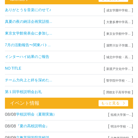
[
]
ありがとうを音楽にのせて♪
成女学園中学校...
[
]
真夏の夜の納涼企画実話怪...
大妻多摩中学高...
[
]
東京女学館発表会に参加し...
東京女学館中学...
[
]
7月の活動報告〜関東バト...
瀧野川女子学園...
[
]
インターハイ結果のご報告
城北中学校・高...
[
]
NO TITLE
新渡戸文化中学...
[
]
チーム力向上と絆を深めた...
聖学院中学校・...
[
]
第１回学校説明会お礼
潤徳女子高等学校
イベント情報
もっと見る
08/08
[
]
学校説明会（夏期実施）
拓殖大学第一...
08/08
[
]
『夏の高校説明会』
明法中学校・...
08/09
[
]
立教英国学院学校説...