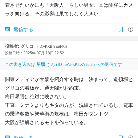
着させたいかにも「大阪人」らしい男女、又は酔客にカメ
ラを向ける。その影響は果てしなく大きい。
返信する
投稿者: グリコ
(ID:vKXBI8EpFKI)
投稿日時：2025年 07月 18日 22:52
この書き込みは
船場
さん (ID: 5AHsKLXYEsE) への返信です
関東メディアが大阪を紹介する時は、決まって、道頓堀と
グリコの看板か、通天閣がお約束。
梅田界隈は絶対に映さない。
正直、ミナミよりもキタの方が、洗練されているし、電車
の乗降客数や繁華街の規模は、梅田がダントツ。
大阪が誤解されるモトを作っている。