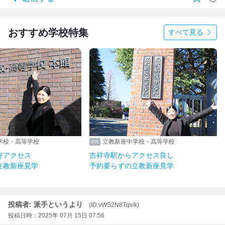
おすすめ学校特集
すべて見る
学校・高等学校
立教新座中学校・高等学校
好アクセス
吉祥寺駅からアクセス良し
立教新座見学
予約要らずの立教新座見学
投稿者: 派手というより
(ID:vWS2N8Tqv/k)
投稿日時：2025年 07月 15日 07:56