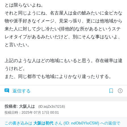
とは限らないよね。
それと同じようにね、名古屋人は金の鯱みたいに金ピカな
物や派手好きなイメージ、見栄っ張り、更には他地域から
来た人に対して少し冷たい(排他的)な所があるというステ
レオタイプがあるみたいだけど、別にそんな事はないよ、
と言いたい。
上記のような人はどの地域にもいると思う。存在確率は違
うけれど。
また、同じ都市でも地域によりかなり違ったりする。
返信する
投稿者: 大阪人は
(ID:aqZx3s7l216)
投稿日時：2025年 07月 17日 00:01
この書き込みは
大阪は初代
さん (ID: ndOb0YIoC5M) への返信で