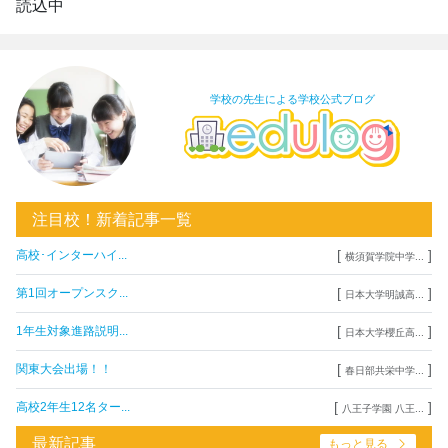
読込中
学校の先生による学校公式ブログ
注目校！新着記事一覧
[
]
高校･インターハイ...
横須賀学院中学...
[
]
第1回オープンスク...
日本大学明誠高...
[
]
1年生対象進路説明...
日本大学櫻丘高...
[
]
関東大会出場！！
春日部共栄中学...
[
]
高校2年生12名ター...
八王子学園 八王...
最新記事
もっと見る