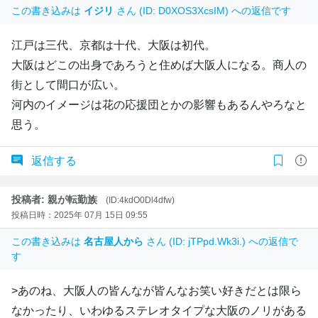
この書き込みは
イジリ
さん (ID: D0XOS3XcsIM) への返信です
江戸は三代、京都は十代、大阪は初代。
大阪はどこの出身であろうと住めば大阪人になる。商人の
街として間口が広い。
河内のイメージは花の応援団とかの影響もあるんやろなと
思う。
返信する
投稿者: 親が転勤族
(ID:4kdO0Dl4dfw)
投稿日時：2025年 07月 15日 09:55
この書き込みは
名古屋人から
さん (ID: jTPpd.Wk3i.) への返信で
す
>あのね、大阪人の皆んなが皆んなお笑い好きだとは限ら
なかったり、いわゆるステレオタイプな大阪のノリがある