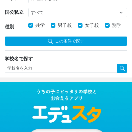
国公私立
共学
男子校
女子校
別学
種別
この条件で探す
学校名で探す