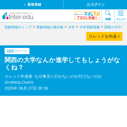
新規登録
ログイン
検索
メニュー
受験情報のトップ
受験情報の掲示板
大学
大学受験情報
関西の大学な
スレッドを作成 +
153
コメント
関西の大学なんか進学してもしょうがな
くね？
スレッド作成者: なぜ東京に行かないのか行けないのか
(ID:W0bQLZ3s8VI)
2025年 06月 27日 00:36