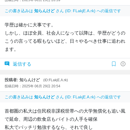
この書き込みは
知らんけど
さん (ID: FLakjE.A.rk) への返信です
学歴は確かに大事です。
しかし、ほぼ全員、社会人になって以降は、学歴がどうの
こうの言ってる暇もないほど、日々やるべき仕事に追われ
ます。
返信する
投稿者: 知らんけど
(ID:FLakjE.A.rk)
投稿日時：2025年 06月 29日 20:54
この書き込みは
知らんけど
さん (ID: FLakjE.A.rk) への返信です
首都圏の私大は住民税非課税世帯への大学無償化も追い風
で延命、周辺の飲食店もバイトの人手を確保
私大でバッチリ勉強するなら、それで良し