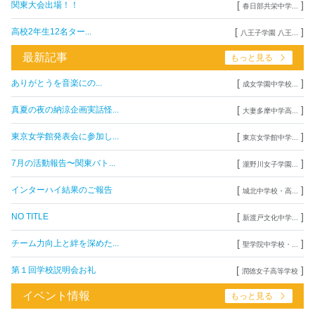
[
]
関東大会出場！！
春日部共栄中学...
[
]
高校2年生12名ター...
八王子学園 八王...
最新記事
もっと見る
[
]
ありがとうを音楽にの...
成女学園中学校...
[
]
真夏の夜の納涼企画実話怪...
大妻多摩中学高...
[
]
東京女学館発表会に参加し...
東京女学館中学...
[
]
7月の活動報告〜関東バト...
瀧野川女子学園...
[
]
インターハイ結果のご報告
城北中学校・高...
[
]
NO TITLE
新渡戸文化中学...
[
]
チーム力向上と絆を深めた...
聖学院中学校・...
[
]
第１回学校説明会お礼
潤徳女子高等学校
イベント情報
もっと見る