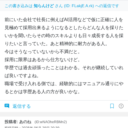
この書き込みは
知らんけど
さん (ID: FLakjE.A.rk) への返信です
前にいた会社で社長に例えばAI活用などで仮に正確に人を
見極めて採用出来るようになるとしたらどんな人を採りた
いかを聞いたらその時のスキルよりも日々成長する人を採
りたいと言っていた。あと精神的に耐力がある人。
今はそうなっていないから不満だと。
採用に限界はあるから仕方ないけど。
学歴では過去頑張ったことはわかる。それが継続していれ
ば良いですよね。
職場で受け入れる側では、経験的にはマニュアル通りにや
るとかは学歴ある人の方が良いかな。
返信する
投稿者: あのね
(ID:wNAOheRBMn2)
投稿日時：2025年 06月 29日 20:39