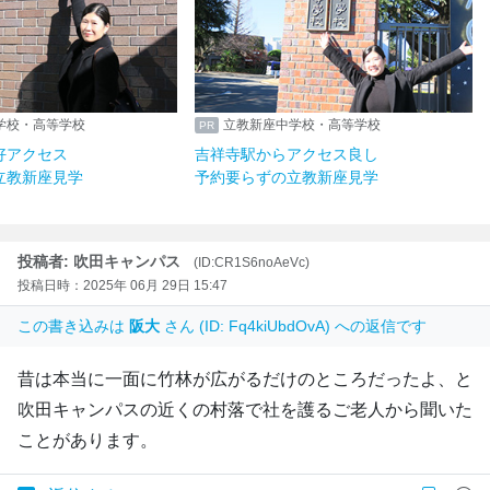
学校・高等学校
立教新座中学校・高等学校
好アクセス
吉祥寺駅からアクセス良し
立教新座見学
予約要らずの立教新座見学
投稿者: 吹田キャンパス
(ID:CR1S6noAeVc)
投稿日時：2025年 06月 29日 15:47
この書き込みは
阪大
さん (ID: Fq4kiUbdOvA) への返信です
昔は本当に一面に竹林が広がるだけのところだったよ、と
吹田キャンパスの近くの村落で社を護るご老人から聞いた
ことがあります。