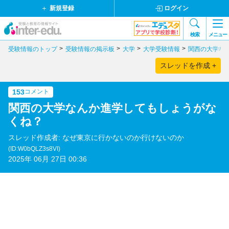
新規登録
ログイン
検索
メニュー
受験情報のトップ
受験情報の掲示板
大学
大学受験情報
関西の大学な
スレッドを作成 +
153
コメント
関西の大学なんか進学してもしょうがな
くね？
スレッド作成者: なぜ東京に行かないのか行けないのか
(ID:W0bQLZ3s8VI)
2025年 06月 27日 00:36