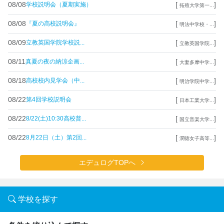
08/08
[
]
学校説明会（夏期実施）
拓殖大学第一...
08/08
[
]
『夏の高校説明会』
明法中学校・...
08/09
[
]
立教英国学院学校説...
立教英国学院...
08/11
[
]
真夏の夜の納涼企画...
大妻多摩中学...
08/18
[
]
高校校内見学会（中...
明治学院中学...
08/22
[
]
第4回学校説明会
日本工業大学...
08/22
[
]
8/22(土)10:30高校普...
国立音楽大学...
08/22
[
]
8月22日（土）第2回...
潤徳女子高等...
エデュログTOPへ
学校を探す