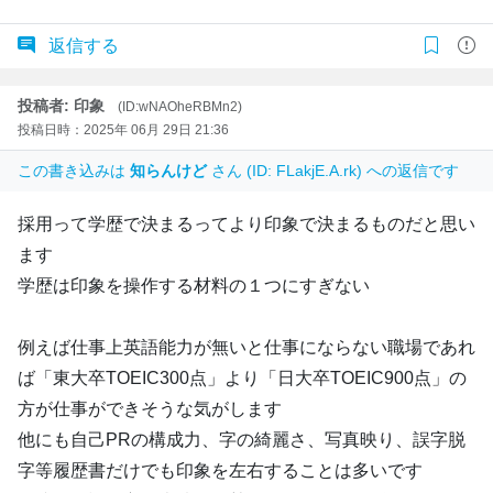
返信する
投稿者: 印象
(ID:wNAOheRBMn2)
投稿日時：2025年 06月 29日 21:36
この書き込みは
知らんけど
さん (ID: FLakjE.A.rk) への返信です
採用って学歴で決まるってより印象で決まるものだと思い
ます
学歴は印象を操作する材料の１つにすぎない
例えば仕事上英語能力が無いと仕事にならない職場であれ
ば「東大卒TOEIC300点」より「日大卒TOEIC900点」の
方が仕事ができそうな気がします
他にも自己PRの構成力、字の綺麗さ、写真映り、誤字脱
字等履歴書だけでも印象を左右することは多いです