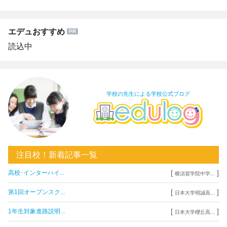
エデュおすすめ
読込中
学校の先生による学校公式ブログ
注目校！新着記事一覧
[
]
高校･インターハイ...
横須賀学院中学...
[
]
第1回オープンスク...
日本大学明誠高...
[
]
1年生対象進路説明...
日本大学櫻丘高...