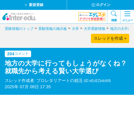
新規登録
ログイン
検索
メニュー
受験情報のトップ
受験情報の掲示板
大学
大学受験情報
地方の大学に
スレッドを作成 +
204
コメント
地方の大学に行ってもしょうがなくね？
就職先から考える賢い大学選び
スレッド作成者: プロレタリアートの就活
(ID:xEcEZzdc6/I)
2025年 07月 08日 17:35