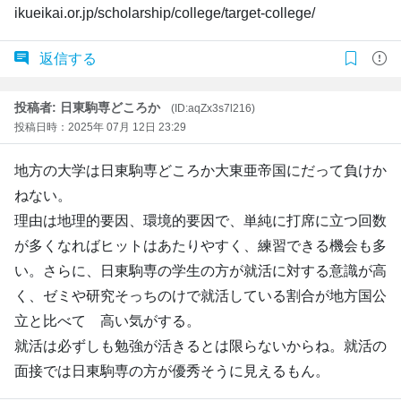
ikueikai.or.jp/scholarship/college/target-college/
返信する
投稿者: 日東駒専どころか
(ID:aqZx3s7l216)
投稿日時：2025年 07月 12日 23:29
地方の大学は日東駒専どころか大東亜帝国にだって負けか
ねない。
理由は地理的要因、環境的要因で、単純に打席に立つ回数
が多くなればヒットはあたりやすく、練習できる機会も多
い。さらに、日東駒専の学生の方が就活に対する意識が高
く、ゼミや研究そっちのけで就活している割合が地方国公
立と比べて 高い気がする。
就活は必ずしも勉強が活きるとは限らないからね。就活の
面接では日東駒専の方が優秀そうに見えるもん。