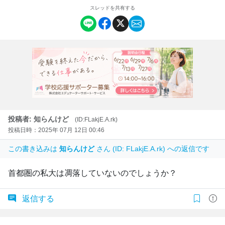
スレッドを共有する
投稿者: 知らんけど
(ID:FLakjE.A.rk)
投稿日時：2025年 07月 12日 00:46
この書き込みは
知らんけど
さん (ID: FLakjE.A.rk) への返信です
首都圏の私大は凋落していないのでしょうか？
返信する