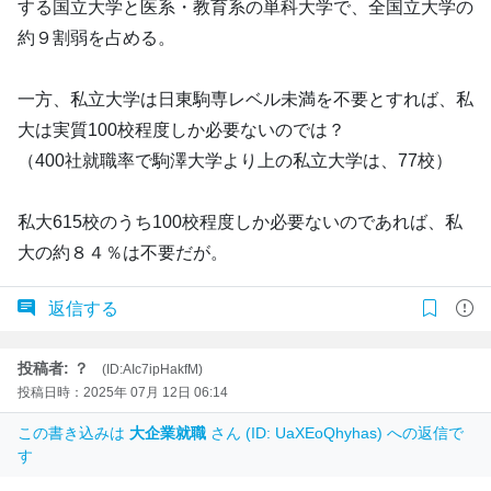
する国立大学と医系・教育系の単科大学で、全国立大学の
約９割弱を占める。
一方、私立大学は日東駒専レベル未満を不要とすれば、私
大は実質100校程度しか必要ないのでは？
（400社就職率で駒澤大学より上の私立大学は、77校）
私大615校のうち100校程度しか必要ないのであれば、私
大の約８４％は不要だが。
返信する
投稿者: ？
(ID:AIc7ipHakfM)
投稿日時：2025年 07月 12日 06:14
この書き込みは
大企業就職
さん (ID: UaXEoQhyhas) への返信で
す