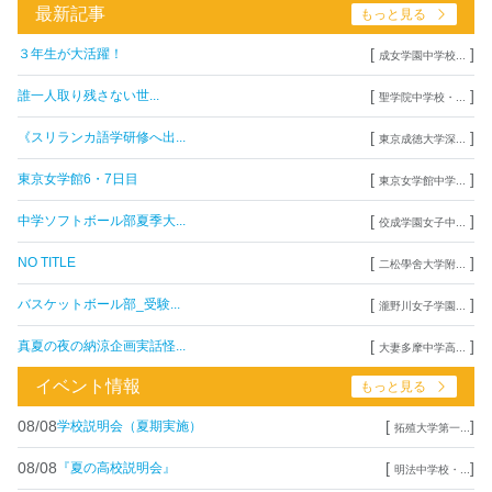
最新記事
もっと見る
[
]
３年生が大活躍！
成女学園中学校...
[
]
誰一人取り残さない世...
聖学院中学校・...
[
]
《スリランカ語学研修へ出...
東京成徳大学深...
[
]
東京女学館6・7日目
東京女学館中学...
[
]
中学ソフトボール部夏季大...
佼成学園女子中...
[
]
NO TITLE
二松學舍大学附...
[
]
バスケットボール部_受験...
瀧野川女子学園...
[
]
真夏の夜の納涼企画実話怪...
大妻多摩中学高...
イベント情報
もっと見る
08/08
[
]
学校説明会（夏期実施）
拓殖大学第一...
08/08
[
]
『夏の高校説明会』
明法中学校・...