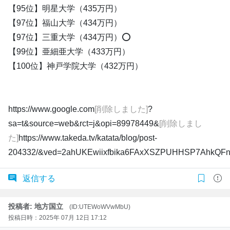
【95位】明星大学（435万円）
【97位】福山大学（434万円）
【97位】三重大学（434万円）⭕️
【99位】亜細亜大学（433万円）
【100位】神戸学院大学（432万円）
https://www.google.com
[削除しました]
?
sa=t&source=web&rct=j&opi=89978449&
[削除しまし
た]
https://www.takeda.tv/katata/blog/post-
204332/&ved=2ahUKEwiixfbika6FAxXSZPUHHSP7AhkQF
返信する
投稿者: 地方国立
(ID:UTEWoWVwMbU)
投稿日時：2025年 07月 12日 17:12