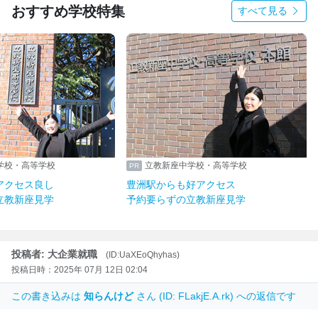
おすすめ学校特集
すべて見る
学校・高等学校
立教新座中学校・高等学校
アクセス良し
豊洲駅からも好アクセス
立教新座見学
予約要らずの立教新座見学
投稿者: 大企業就職
(ID:UaXEoQhyhas)
投稿日時：2025年 07月 12日 02:04
この書き込みは
知らんけど
さん (ID: FLakjE.A.rk) への返信です