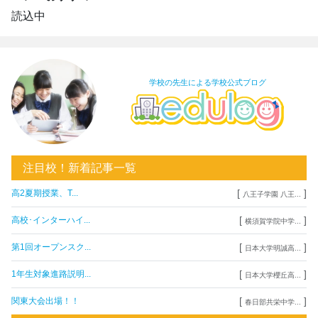
読込中
学校の先生による学校公式ブログ
注目校！新着記事一覧
[
]
高2夏期授業、T...
八王子学園 八王...
[
]
高校･インターハイ...
横須賀学院中学...
[
]
第1回オープンスク...
日本大学明誠高...
[
]
1年生対象進路説明...
日本大学櫻丘高...
[
]
関東大会出場！！
春日部共栄中学...