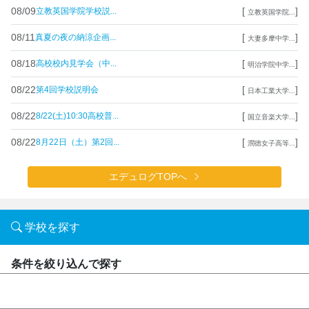
08/09
[
]
立教英国学院学校説...
立教英国学院...
08/11
[
]
真夏の夜の納涼企画...
大妻多摩中学...
08/18
[
]
高校校内見学会（中...
明治学院中学...
08/22
[
]
第4回学校説明会
日本工業大学...
08/22
[
]
8/22(土)10:30高校普...
国立音楽大学...
08/22
[
]
8月22日（土）第2回...
潤徳女子高等...
エデュログTOPへ
学校を探す
条件を絞り込んで探す
中学校
高等学校