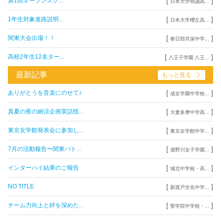
[
]
第1回オープンスク...
日本大学明誠高...
[
]
1年生対象進路説明...
日本大学櫻丘高...
[
]
関東大会出場！！
春日部共栄中学...
[
]
高校2年生12名ター...
八王子学園 八王...
最新記事
もっと見る
[
]
ありがとうを音楽にのせて♪
成女学園中学校...
[
]
真夏の夜の納涼企画実話怪...
大妻多摩中学高...
[
]
東京女学館発表会に参加し...
東京女学館中学...
[
]
7月の活動報告〜関東バト...
瀧野川女子学園...
[
]
インターハイ結果のご報告
城北中学校・高...
[
]
NO TITLE
新渡戸文化中学...
[
]
チーム力向上と絆を深めた...
聖学院中学校・...