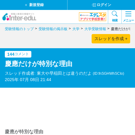
新規登録
ログイン
検索
メニュー
受験情報のトップ
受験情報の掲示板
大学
大学受験情報
慶應だけが特
スレッドを作成 +
144
コメント
慶應だけが特別な理由
スレッド作成者: 東大や早稲田とは違うのだよ
(ID:fnSGHWhSCIo)
2025年 07月 08日 21:44
慶應が特別な理由