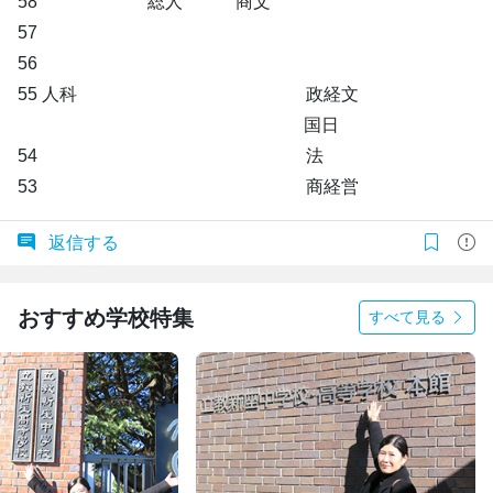
58 総人 商文
57
56
55 人科 政経文
国日
54 法
53 商経営
返信する
おすすめ学校特集
すべて見る