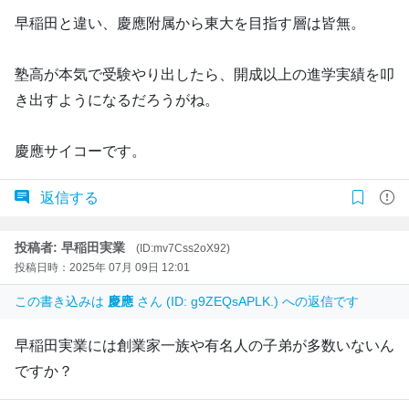
早稲田と違い、慶應附属から東大を目指す層は皆無。
塾高が本気で受験やり出したら、開成以上の進学実績を叩
き出すようになるだろうがね。
慶應サイコーです。
返信する
投稿者: 早稲田実業
(ID:mv7Css2oX92)
投稿日時：2025年 07月 09日 12:01
この書き込みは
慶應
さん (ID: g9ZEQsAPLK.) への返信です
早稲田実業には創業家一族や有名人の子弟が多数いないん
ですか？