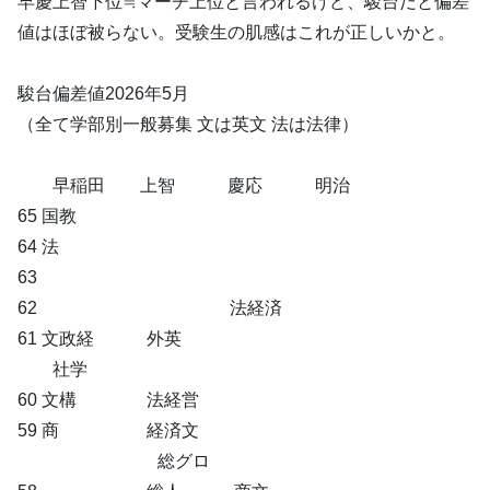
早慶上智下位≒マーチ上位と言われるけど、駿台だと偏差
値はほぼ被らない。受験生の肌感はこれが正しいかと。
駿台偏差値2026年5月
（全て学部別一般募集 文は英文 法は法律）
早稲田 上智 慶応 明治
65 国教
64 法
63
62 法経済
61 文政経 外英
社学
60 文構 法経営
59 商 経済文
総グロ