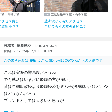
学校・高等学校
立教新座中学校・高等学校
アクセス良し
豊洲駅からも好アクセス
立教新座見学
予約要らずの立教新座見学
投稿者: 慶應経済
(ID:fp2vxNieJwY)
投稿日時：2025年 07月 09日 09:09
この書き込みは
慶応は
さん (ID: ywl16CGXXKw) への返信です
これは実際の難易度だろうね
でも就活はいまだに慶應の方が強いし、
昔は早稲田政経より慶應経済を選ぶ子が結構いたけど、今
はどうなんだろう
ブランドとしては大きいと思うが