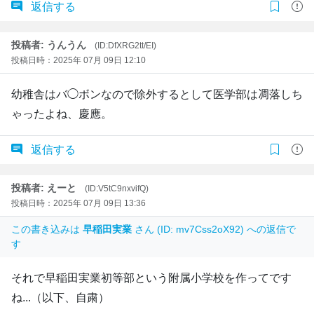
返信する
投稿者: うんうん
(ID:DfXRG2tt/EI)
投稿日時：2025年 07月 09日 12:10
幼稚舎はバ◯ボンなので除外するとして医学部は凋落しち
ゃったよね、慶應。
返信する
投稿者: えーと
(ID:V5tC9nxvifQ)
投稿日時：2025年 07月 09日 13:36
この書き込みは
早稲田実業
さん (ID: mv7Css2oX92) への返信で
す
それで早稲田実業初等部という附属小学校を作ってです
ね...（以下、自粛）