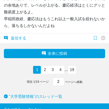
の余地ありで、レベルが上がる。慶応経済はとくにグッと
難易度上がるよ。
早稲田政経、慶応法はもうこれ以上一般入試を絞れないか
ら、落ちるしかないんだよね
返信する
全体に投稿
1
2
3
4
…
19
現在
1
/
19
ページ
ページへ移動
"大学受験情報"のスレッド一覧