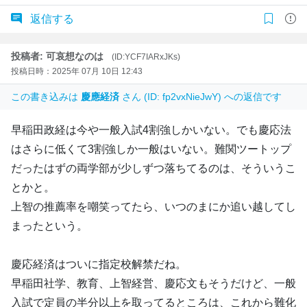
返信する
投稿者: 可哀想なのは
(ID:YCF7IARxJKs)
投稿日時：2025年 07月 10日 12:43
この書き込みは
慶應経済
さん (ID: fp2vxNieJwY) への返信です
早稲田政経は今や一般入試4割強しかいない。でも慶応法
はさらに低くて3割強しか一般はいない。難関ツートップ
だったはずの両学部が少しずつ落ちてるのは、そういうこ
とかと。
上智の推薦率を嘲笑ってたら、いつのまにか追い越してし
まったという。
慶応経済はついに指定校解禁だね。
早稲田社学、教育、上智経営、慶応文もそうだけど、一般
入試で定員の半分以上を取ってるところは、これから難化