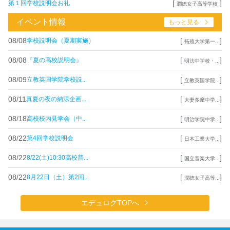
[
]
第１回学校説明会お礼
潤徳女子高等学校
イベント情報
もっと見る
08/08
[
]
学校説明会（夏期実施）
拓殖大学第一...
08/08
[
]
『夏の高校説明会』
明法中学校・...
08/09
[
]
立教英国学院学校説...
立教英国学院...
08/11
[
]
真夏の夜の納涼企画...
大妻多摩中学...
08/18
[
]
高校校内見学会（中...
明治学院中学...
08/22
[
]
第4回学校説明会
日本工業大学...
08/22
[
]
8/22(土)10:30高校普...
国立音楽大学...
08/22
[
]
8月22日（土）第2回...
潤徳女子高等...
エデュログTOPへ