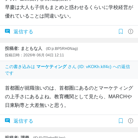
早慶は大人も子供もまとめと惑わせるくらいに学校経営が
優れていることは間違いない。
返信する
投稿者: まともな人
(ID:p.BP5RH0Nag)
投稿日時：2026年 06月 04日 12:11
この書き込みは
マーケティング
さん (ID: vKOKh.kIf4c) への返信
です
首都圏が就職強いのは、首都圏にあるのとマーケティング
の上手さにあるよね。教育機関として見たら、MARCHや
日東駒専と大差無いと思う。
返信する
投稿者: 講義
(ID:SVT0ghpBUqo)