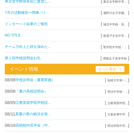
[
]
東京女学館発表会に参加し...
東京女学館中学...
[
]
7月の活動報告〜関東バト...
瀧野川女子学園...
[
]
インターハイ結果のご報告
城北中学校・高...
[
]
NO TITLE
新渡戸文化中学...
[
]
チーム力向上と絆を深めた...
聖学院中学校・...
[
]
第１回学校説明会お礼
潤徳女子高等学校
イベント情報
もっと見る
08/08
[
]
学校説明会（夏期実施）
拓殖大学第一...
08/08
[
]
『夏の高校説明会』
明法中学校・...
08/09
[
]
立教英国学院学校説...
立教英国学院...
08/11
[
]
真夏の夜の納涼企画...
大妻多摩中学...
08/18
[
]
高校校内見学会（中...
明治学院中学...