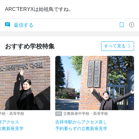
ARC'TERYXは始祖鳥ですね。
返信する
おすすめ学校特集
すべて見る
学校・高等学校
立教新座中学校・高等学校
好アクセス
吉祥寺駅からアクセス良し
立教新座見学
予約要らずの立教新座見学