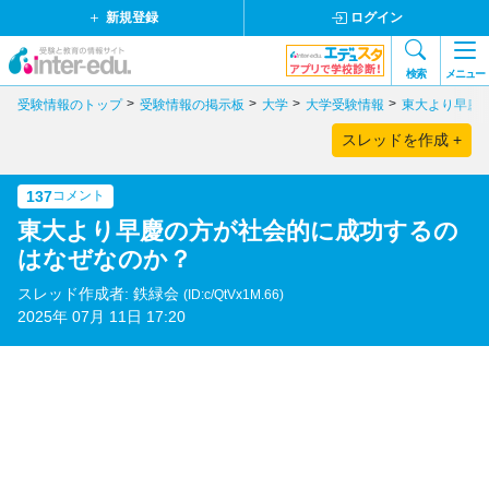
新規登録
ログイン
検索
メニュー
受験情報のトップ
受験情報の掲示板
大学
大学受験情報
東大より早慶
スレッドを作成 +
137
コメント
東大より早慶の方が社会的に成功するの
はなぜなのか？
スレッド作成者: 鉄緑会
(ID:c/QtVx1M.66)
2025年 07月 11日 17:20