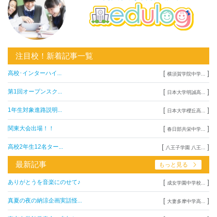
注目校！新着記事一覧
[
]
高校･インターハイ...
横須賀学院中学...
[
]
第1回オープンスク...
日本大学明誠高...
[
]
1年生対象進路説明...
日本大学櫻丘高...
[
]
関東大会出場！！
春日部共栄中学...
[
]
高校2年生12名ター...
八王子学園 八王...
最新記事
もっと見る
[
]
ありがとうを音楽にのせて♪
成女学園中学校...
[
]
真夏の夜の納涼企画実話怪...
大妻多摩中学高...