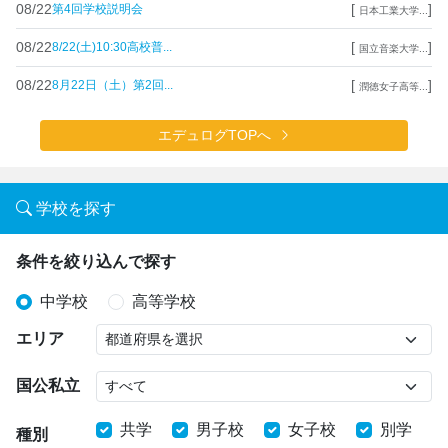
08/22
[
]
第4回学校説明会
日本工業大学...
08/22
[
]
8/22(土)10:30高校普...
国立音楽大学...
08/22
[
]
8月22日（土）第2回...
潤徳女子高等...
エデュログTOPへ
学校を探す
条件を絞り込んで探す
中学校
高等学校
エリア
国公私立
共学
男子校
女子校
別学
種別