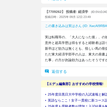
【7709262】 投稿者: 経済学
(ID:0VcDJ
投稿日時：2025年 09月 12日 23:49
この書き込みは
実は
さん (ID: XwcAI9R
実は転職等の、「大人になった後」、の
意外と超高学歴は得をすると経験者は語
新卒ほど効力は無くとも、怪しい馬の骨
ただ東大経済学部卒の人は、東大の肩書
た事」の方が勿論効力はあったそうです
返信する