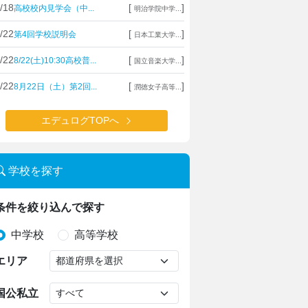
/18
[
]
高校校内見学会（中...
明治学院中学...
/22
[
]
第4回学校説明会
日本工業大学...
/22
[
]
8/22(土)10:30高校普...
国立音楽大学...
/22
[
]
8月22日（土）第2回...
潤徳女子高等...
エデュログTOPへ
学校を探す
条件を絞り込んで探す
中学校
高等学校
エリア
国公私立