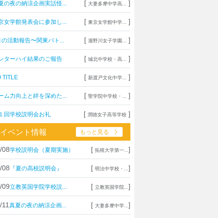
[
]
夏の夜の納涼企画実話怪...
大妻多摩中学高...
[
]
京女学館発表会に参加し...
東京女学館中学...
[
]
月の活動報告〜関東バト...
瀧野川女子学園...
[
]
ンターハイ結果のご報告
城北中学校・高...
[
]
 TITLE
新渡戸文化中学...
[
]
ーム力向上と絆を深めた...
聖学院中学校・...
[
]
１回学校説明会お礼
潤徳女子高等学校
イベント情報
もっと見る
/08
[
]
学校説明会（夏期実施）
拓殖大学第一...
/08
[
]
『夏の高校説明会』
明法中学校・...
/09
[
]
立教英国学院学校説...
立教英国学院...
/11
[
]
真夏の夜の納涼企画...
大妻多摩中学...