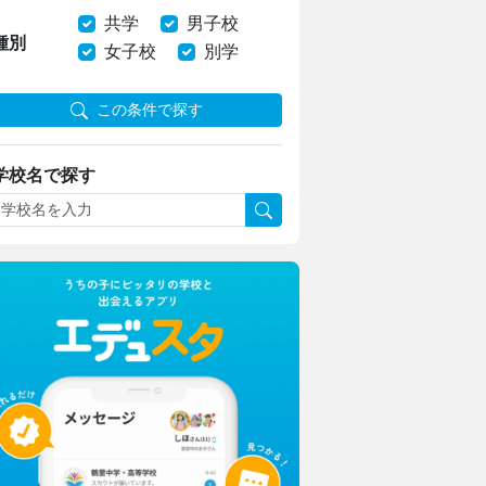
共学
男子校
種別
女子校
別学
この条件で探す
学校名で探す