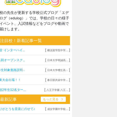
校の先生が更新する学校公式ブログ「エデ
ログ（edulog）」では、学校の日々の様子
イベント、入試情報などをブログや動画で
届けします。
注目校！新着記事一覧
[
]
校･インターハイ...
横須賀学院中学...
[
]
1回オープンスク...
日本大学明誠高...
[
]
年生対象進路説明...
日本大学櫻丘高...
[
]
東大会出場！！
春日部共栄中学...
[
]
校2年生12名ター...
八王子学園 八王...
最新記事
もっと見る
[
]
りがとうを音楽にのせて♪
成女学園中学校...