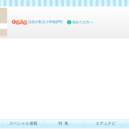
マイブッ
注目の私立小学校[PR]
初めての方へ
スペシャル連載
特集
エデュナビ