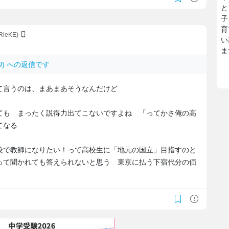
と
子
育
.RieKE)
い
ま
2l.U) への返信です
て言うのは、まあまあそうなんだけど
ても まったく説得力出てこないですよね 「ってかさ俺の高
てなる
校で教師になりたい！って高校生に「地元の国立」目指すのと
って聞かれても答えられないと思う 東京に払う下宿代分の価