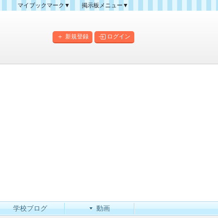
マイブックマーク▼
掲示板メニュー▼
クマーク一覧
掲示板の使い方
掲示板マップ
新規登録
ログイン
人気スレッドランキング
新規スレッド一覧
新着書き込み一覧
このカテゴリにスレッドを
作成
学校ブログ
動画