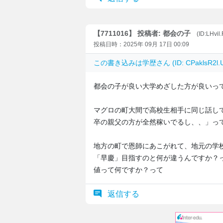
【7711016】 投稿者: 都会の子
(ID:LHvil
投稿日時：2025年 09月 17日 00:09
この書き込みは
学歴
さん (ID: CPaklsR
都会の子が良い大学めざした方が良いっ
マグロの町大間で高校生相手に同じ話し
卒の親父の方が全然稼いでるし、、」っ
地方の町で恩師にあこがれて、地元の学
「早慶」目指すのと何が違うんですか？
値って何ですか？って
返信する