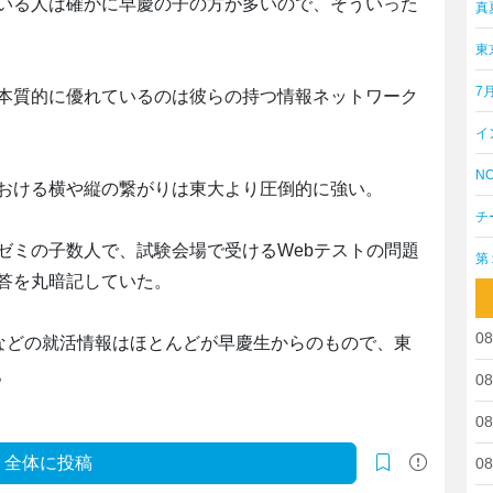
いる人は確かに早慶の子の方が多いので、そういった
真
東
7
本質的に優れているのは彼らの持つ情報ネットワーク
イ
NO
おける横や縦の繋がりは東大より圧倒的に強い。
チ
ゼミの子数人で、試験会場で受けるWebテストの問題
第
答を丸暗記していた。
08
答などの就活情報はほとんどが早慶生からのもので、東
。
08
08
全体に投稿
08