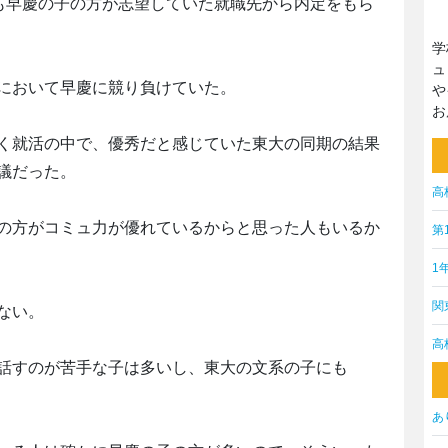
りも早慶の子の方が志望していた就職先から内定をもら
学
ュ
において早慶に競り負けていた。
や
お
く就活の中で、優秀だと感じていた東大の同期の結果
議だった。
高
の方がコミュ力が優れているからと思った人もいるか
第
1
関
ない。
高
話すのが苦手な子は多いし、東大の文系の子にも
あ