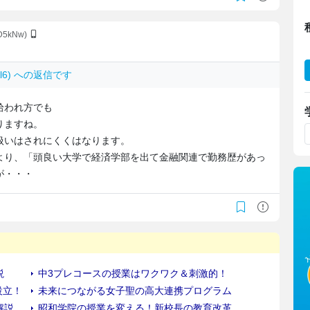
4D5kNw)
BAl6) への返信です
拾われ方でも
りますね。
扱いはされにくくはなります。
より、「頭良い大学で経済学部を出て金融関連で勤務歴があっ
が・・・