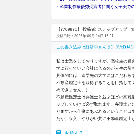
【7709871】 投稿者: ステップアップ
(
投稿日時：2025年 09月 14日 16:21
この書き込みは
経済学
さん (ID: 0VcDJ
私は士業をしておりますが、高校生の皆
学に行っていい会社に入るのが人生の勝
具体的には、進学先の大学にはこだわら
不動産鑑定士を取得することを目指して
めできません。）
不動産鑑定士は弁護士と並ぶほどの高難
ップしていけば必ず取れます。弁護士と
りますから仕事にあぶれるということは
たが、収入、やりがい共に不動産鑑定士
返信する