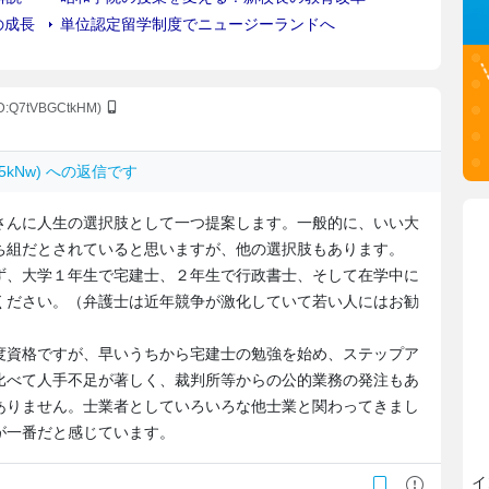
ID:Q7tVBGCtkHM)
4D5kNw) への返信です
さんに人生の選択肢として一つ提案します。一般的に、いい大
ち組だとされていると思いますが、他の選択肢もあります。
ず、大学１年生で宅建士、２年生で行政書士、そして在学中に
ください。（弁護士は近年競争が激化していて若い人にはお勧
度資格ですが、早いうちから宅建士の勉強を始め、ステップア
比べて人手不足が著しく、裁判所等からの公的業務の発注もあ
ありません。士業者としていろいろな他士業と関わってきまし
が一番だと感じています。
イ