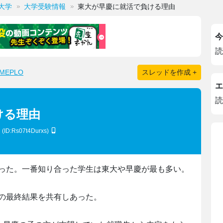
大学
大学受験情報
東大が早慶に就活で負ける理由
今
読
EPLO
スレッドを作成 +
エ
読
ける理由
た
(ID:Rs07t4Durxs)
った。一番知り合った学生は東大や早慶が最も多い。
の最終結果を共有しあった。