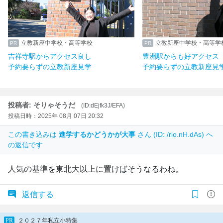
立教新座中学校・高等学校
立教新座中学校・高等学
吉祥寺駅からアクセス良し
豊洲駅からも好アクセス
予約要らずの立教新座見学
予約要らずの立教新座見
投稿者: そりゃそうだ
(ID:dEjfk3J/EFA)
投稿日時：2025年 08月 07日 20:32
この書き込みは
進学するかどうかが大事
さん (ID: /rio.nH.dAs) へ
の返信です
人気の基準を東北大以上に置けばそうなるわね。
返信する