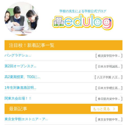
学校の先生による学校公式ブログ
注目校！新着記事一覧
[
]
バングラデシュ...
横須賀学院中学...
[
]
第2回オープンスク...
日本大学明誠高...
[
]
高2夏期授業、TGGに...
八王子学園 八王...
[
]
1年生対象進路説明...
日本大学櫻丘高...
[
]
関東大会出場！！
春日部共栄中学...
最新記事
もっと見る
[
]
東京女学館エストニア・ア...
東京女学館中学...