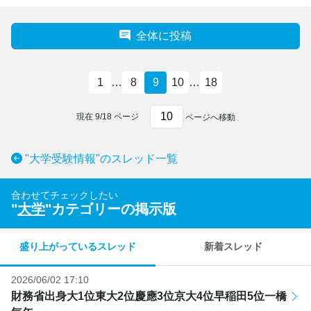
全体に投稿
1
…
8
9
10
…
18
現在
9
/
18
ページ
ページへ移動
"大学受験情報"のスレッド一覧
合わせてチェックしたい
"
大学
"カテゴリーの掲示版
盛り上がっているスレッド
新着スレッド
2026/06/02 17:10
財務省出身大1位東大2位慶應3位京大4位早稲田5位一橋