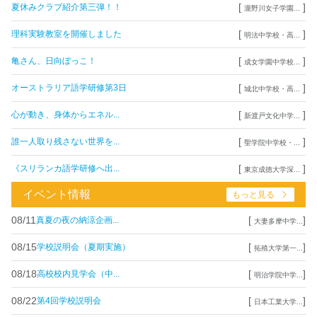
[
]
夏休みクラブ紹介第三弾！！
瀧野川女子学園...
[
]
理科実験教室を開催しました
明法中学校・高...
[
]
亀さん、日向ぼっこ！
成女学園中学校...
[
]
オーストラリア語学研修第3日
城北中学校・高...
[
]
心が動き、身体からエネル...
新渡戸文化中学...
[
]
誰一人取り残さない世界を...
聖学院中学校・...
[
]
《スリランカ語学研修へ出...
東京成徳大学深...
イベント情報
もっと見る
08/11
[
]
真夏の夜の納涼企画...
大妻多摩中学...
08/15
[
]
学校説明会（夏期実施）
拓殖大学第一...
08/18
[
]
高校校内見学会（中...
明治学院中学...
08/22
[
]
第4回学校説明会
日本工業大学...