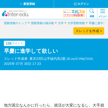
新規登録
ログイン
検索
メニュー
受験情報のトップ
受験情報の掲示板
大学
大学受験情報
早慶に進学し
スレッドを作成 +
136
コメント
早慶に進学して欲しい
スレッド作成者: 東京23区山手線内高2親
(ID:zwJCVWg72GA)
2025年 07月 30日 17:23
地方国立なんかに行ったら、就活が大変になるし、大手就