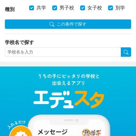
共学
男子校
女子校
別学
種別
この条件で探す
学校名で探す