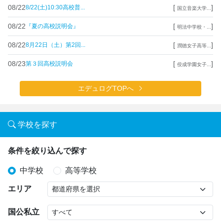
08/22
[
]
8/22(土)10:30高校普...
国立音楽大学...
08/22
[
]
『夏の高校説明会』
明法中学校・...
08/22
[
]
8月22日（土）第2回...
潤徳女子高等...
08/23
[
]
第３回高校説明会
佼成学園女子...
エデュログTOPへ
学校を探す
条件を絞り込んで探す
中学校
高等学校
エリア
国公私立