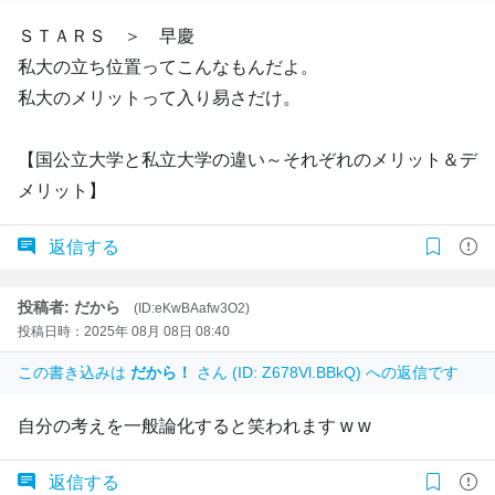
ＳＴＡＲＳ ＞ 早慶
私大の立ち位置ってこんなもんだよ。
私大のメリットって入り易さだけ。
【国公立大学と私立大学の違い～それぞれのメリット＆デ
メリット】
返信する
投稿者: だから
(ID:eKwBAafw3O2)
投稿日時：2025年 08月 08日 08:40
この書き込みは
だから！
さん (ID: Z678Vl.BBkQ) への返信です
自分の考えを一般論化すると笑われます w w
返信する