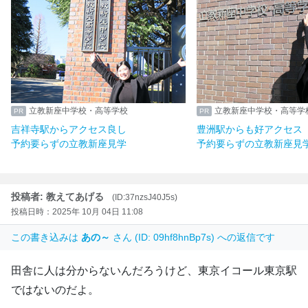
立教新座中学校・高等学校
立教新座中学校・高等学
吉祥寺駅からアクセス良し
豊洲駅からも好アクセス
予約要らずの立教新座見学
予約要らずの立教新座見
投稿者: 教えてあげる
(ID:37nzsJ40J5s)
投稿日時：2025年 10月 04日 11:08
この書き込みは
あの～
さん (ID: 09hf8hnBp7s) への返信です
田舎に人は分からないんだろうけど、東京イコール東京駅
ではないのだよ。