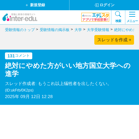
新規登録
ログイン
検索
メニュー
受験情報のトップ
受験情報の掲示板
大学
大学受験情報
絶対にやめた
スレッドを作成 +
131
コメント
絶対にやめた方がいい地方国立大学への
進学
スレッド作成者: もうこれ以上犠牲者を出したくない。
(ID:ukFrb/0K2ps)
2025年 09月 12日 12:28