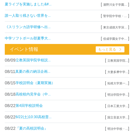
[
]
夏ライブを実施しました&#...
瀧野川女子学園...
[
]
誰一人取り残さない世界を...
聖学院中学校・...
[
]
《スリランカ語学研修へ出...
東京成徳大学深...
[
]
中学ソフトボール部夏季大...
佼成学園女子中...
イベント情報
もっと見る
08/09
[
]
立教英国学院学校説...
立教英国学院...
08/11
[
]
真夏の夜の納涼企画...
大妻多摩中学...
08/15
[
]
学校説明会（夏期実施）
拓殖大学第一...
08/18
[
]
高校校内見学会（中...
明治学院中学...
08/22
[
]
第4回学校説明会
日本工業大学...
08/22
[
]
8/22(土)10:30高校普...
国立音楽大学...
08/22
[
]
『夏の高校説明会』
明法中学校・...