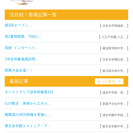
注目校！新着記事一覧
[
]
第2回オープン...
日本大学明誠高...
[
]
高2夏期授業、TGGに...
八王子学園 八王...
[
]
高校･インターハイ...
横須賀学院中学...
[
]
1年生対象進路説明...
日本大学櫻丘高...
[
]
関東大会出場！！
春日部共栄中学...
最新記事
もっと見る
[
]
オーストラリア語学研修第3日
城北中学校・高...
[
]
心が動き、身体からエネル...
新渡戸文化中学...
[
]
教職員のAED研修を実施し...
成女学園中学校...
[
]
東京女学館エストニア・ア...
東京女学館中学...