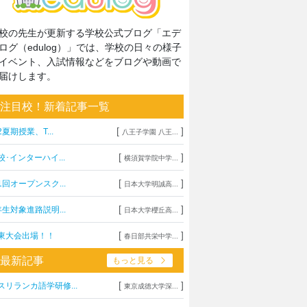
校の先生が更新する学校公式ブログ「エデ
ログ（edulog）」では、学校の日々の様子
イベント、入試情報などをブログや動画で
届けします。
注目校！新着記事一覧
[
]
2夏期授業、T...
八王子学園 八王...
[
]
校･インターハイ...
横須賀学院中学...
[
]
1回オープンスク...
日本大学明誠高...
[
]
年生対象進路説明...
日本大学櫻丘高...
[
]
東大会出場！！
春日部共栄中学...
最新記事
もっと見る
[
]
スリランカ語学研修...
東京成徳大学深...