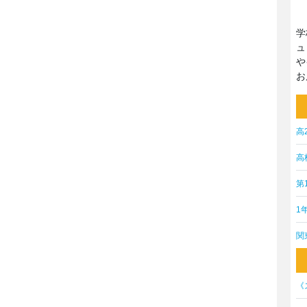
学
ュ
や
お
高
高
第
1
関
《