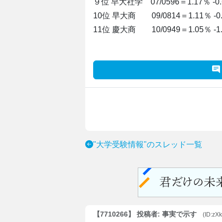
９位 早大社学 07/0596＝1.17％ -0.6
10位 早大商 09/0814＝1.11％ -0.
11位 慶大商 10/0949＝1.05％ -1.
"大学受験情報"のスレッド一覧
【7710266】 投稿者: 事実で示す
(ID:zX