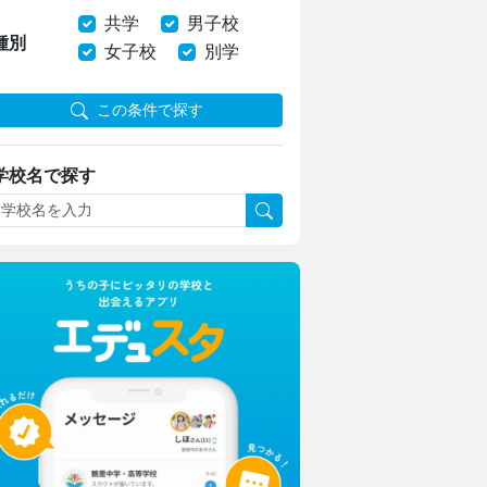
共学
男子校
種別
女子校
別学
この条件で探す
学校名で探す