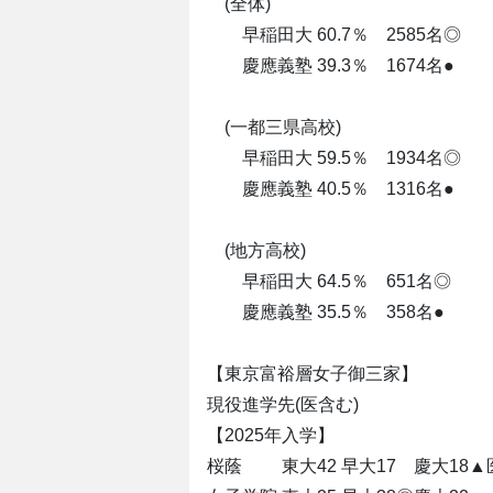
(全体)
早稲田大 60.7％ 2585名◎
慶應義塾 39.3％ 1674名●
(一都三県高校)
早稲田大 59.5％ 1934名◎
慶應義塾 40.5％ 1316名●
(地方高校)
早稲田大 64.5％ 651名◎
慶應義塾 35.5％ 358名●
【東京富裕層女子御三家】
現役進学先(医含む)
【2025年入学】
桜蔭 東大42 早大17 慶大18▲