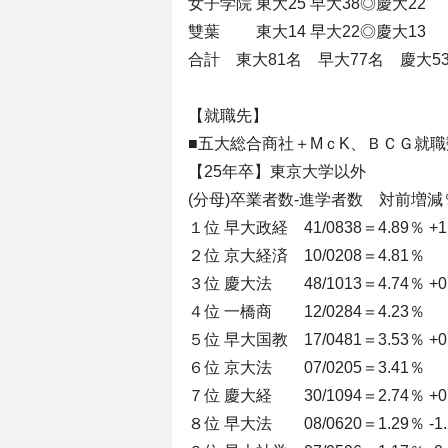
女子学院 東大25 早大38◎慶大22
雙葉 東大14 早大22◎慶大13
合計 東大81名 早大77名 慶大5
【就職先】
■五大総合商社＋MｃK、ＢＣＧ就
【25年卒】東京大学以外
(分母)卒業者数-進学者数 対前増減
１位 早大政経 41/0838＝4.89％ +1.
２位 京大経済 10/0208＝4.81％
３位 慶大法 48/1013＝4.74％ +0.
４位 一橋商 12/0284＝4.23％
５位 早大国教 17/0481＝3.53％ +0.
６位 京大法 07/0205＝3.41％
７位 慶大経 30/1094＝2.74％ +0.
８位 早大法 08/0620＝1.29％ -1.2