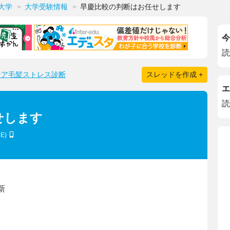
大学
大学受験情報
早慶比較の判断はお任せします
今
読
ケア毛髪ストレス診断
スレッドを作成 +
エ
読
せします
hE)
新