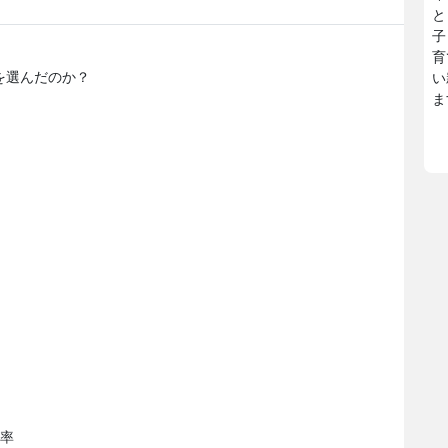
と
子
育
を選んだのか？
い
ま
択率