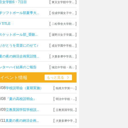
[
]
京女学館6・7日目
東京女学館中学...
[
]
学ソフトボール部夏季大...
佼成学園女子中...
[
]
 TITLE
二松學舍大学附...
[
]
スケットボール部_受験...
瀧野川女子学園...
[
]
りがとうを音楽にのせて♪
成女学園中学校...
[
]
夏の夜の納涼企画実話怪...
大妻多摩中学高...
[
]
ンターハイ結果のご報告
城北中学校・高...
イベント情報
もっと見る
/08
[
]
学校説明会（夏期実施）
拓殖大学第一...
/08
[
]
『夏の高校説明会』
明法中学校・...
/09
[
]
立教英国学院学校説...
立教英国学院...
/11
[
]
真夏の夜の納涼企画...
大妻多摩中学...