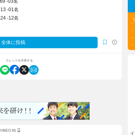
9 -03名
13 -01名
24 -12名
全体に投稿
スレッドを共有する
kVIBEO.9I)
イ