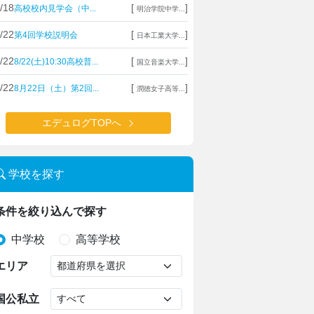
/18
[
]
高校校内見学会（中...
明治学院中学...
/22
[
]
第4回学校説明会
日本工業大学...
/22
[
]
8/22(土)10:30高校普...
国立音楽大学...
/22
[
]
8月22日（土）第2回...
潤徳女子高等...
エデュログTOPへ
学校を探す
条件を絞り込んで探す
中学校
高等学校
エリア
国公私立