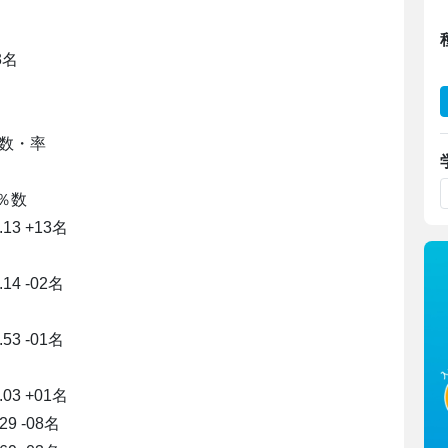
3名
職数・率
％数
13 +13名
14 -02名
53 -01名
03 +01名
9 -08名