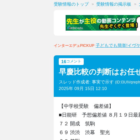
受験情報のトップ
受験情報の掲示板
子どもでも簡単!イヴ
インターエデュPICKUP
16
コメント
早慶比較の判断はお任
スレッド作成者: 事実で示す
(ID:I3UIVqrep
2025年 09月 15日 12:10
【中学校受験 偏差値】
■日能研 予想偏差値 ８月１９日最
７２ 開成 筑駒
６９ 渋渋 渋幕 聖光