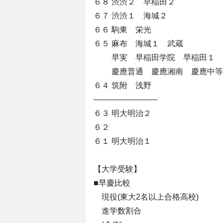
６８ 渋渋２ 早稲田２
６７ 渋渋１ 海城２
６６ 駒東 栄光
６５ 麻布 海城１ 武蔵
早実 早稲田学院 早稲田１
慶應普通 慶應湘南 慶應中等
６４ 筑附 浅野
――――――――
６３ 明大明治２
６２
６１ 明大明治１
【大学受験】
■早慶比較
現役(東大2名以上合格高校)
進学数割合