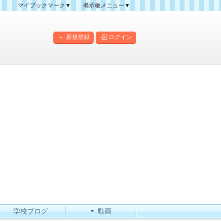
マイブックマーク▼
掲示板メニュー▼
クマーク一覧
掲示板の使い方
掲示板マップ
新規登録
ログイン
人気スレッドランキング
新規スレッド一覧
新着書き込み一覧
このカテゴリにスレッドを
作成
学校ブログ
動画