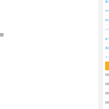
東
中
NO
バ
部
あ
真
イ
08
08
08
08