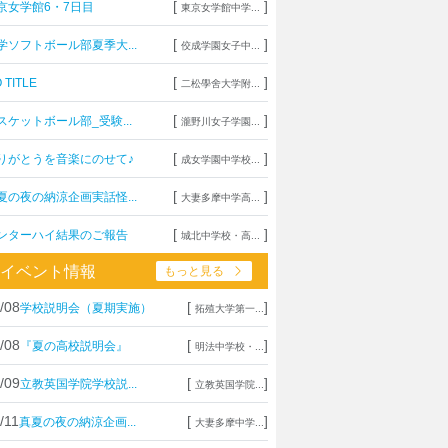
[
]
京女学館6・7日目
東京女学館中学...
[
]
学ソフトボール部夏季大...
佼成学園女子中...
[
]
 TITLE
二松學舍大学附...
[
]
スケットボール部_受験...
瀧野川女子学園...
[
]
りがとうを音楽にのせて♪
成女学園中学校...
[
]
夏の夜の納涼企画実話怪...
大妻多摩中学高...
[
]
ンターハイ結果のご報告
城北中学校・高...
イベント情報
もっと見る
/08
[
]
学校説明会（夏期実施）
拓殖大学第一...
/08
[
]
『夏の高校説明会』
明法中学校・...
/09
[
]
立教英国学院学校説...
立教英国学院...
/11
[
]
真夏の夜の納涼企画...
大妻多摩中学...