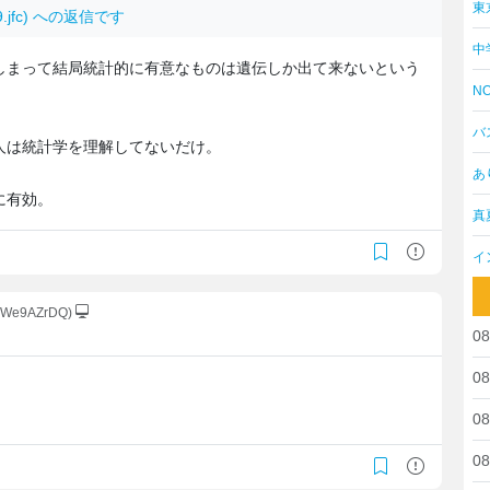
東
G9.jfc) への返信です
中
しまって結局統計的に有意なものは遺伝しか出て来ないという
NO
バ
人は統計学を理解してないだけ。
あ
に有効。
真
イ
B.We9AZrDQ)
08
08
08
08