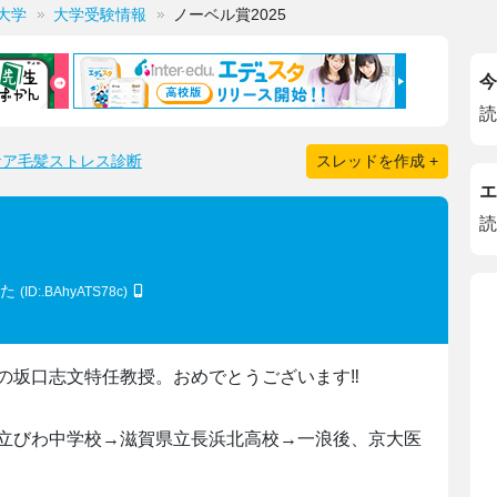
大学
大学受験情報
ノーベル賞2025
今
読
ケア毛髪ストレス診断
スレッドを作成 +
エ
読
てた
(ID:.BAhyATS78c)
の坂口志文特任教授。おめでとうございます‼︎
立びわ中学校→滋賀県立長浜北高校→一浪後、京大医