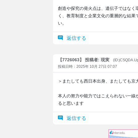
創造や探究の発火点は、遺伝子ではなく
く、教育制度と企業文化の重層的な結果
い。
返信する
【7726063】 投稿者: 現実
(ID:jCSQDA.U
投稿日時：2025年 10月 27日 07:07
＞またしても西日本出身、またしても京
本人の努力や能力ではこえられない一線
ると思います
返信する