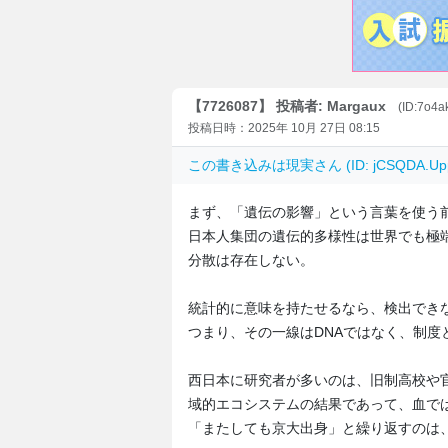
【7726087】 投稿者: Margaux
(ID:7o4a
投稿日時：2025年 10月 27日 08:15
この書き込みは
現実
さん (ID: jCSQDA
まず、「遺伝の影響」という言葉を使う
日本人集団の遺伝的多様性は世界でも極
分散は存在しない。
統計的に意味を持たせるなら、検出でき
つまり、その一線はDNAではなく、制度
西日本に研究者が多いのは、旧制高校や
域的エコシステムの結果であって、血で
「またしても京大出身」と繰り返すのは