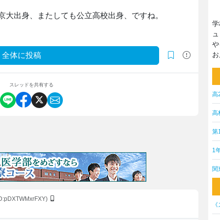
京大出身、またしても公立高校出身、ですね。
学
ュ
や
お
全体に投稿
スレッドを共有する
高
高
第
1
関
ID:pDXTWMxrFXY)
《