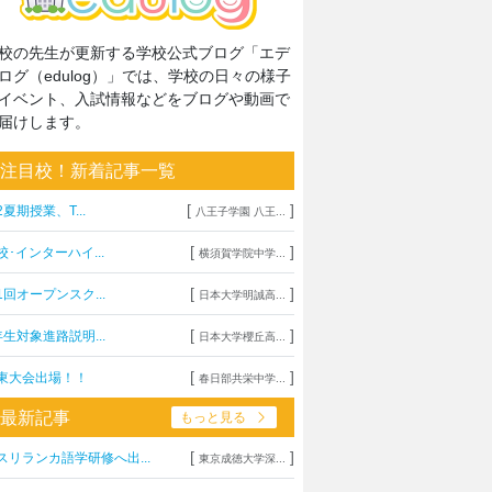
校の先生が更新する学校公式ブログ「エデ
ログ（edulog）」では、学校の日々の様子
イベント、入試情報などをブログや動画で
届けします。
注目校！新着記事一覧
[
]
2夏期授業、T...
八王子学園 八王...
[
]
校･インターハイ...
横須賀学院中学...
[
]
1回オープンスク...
日本大学明誠高...
[
]
年生対象進路説明...
日本大学櫻丘高...
[
]
東大会出場！！
春日部共栄中学...
最新記事
もっと見る
[
]
スリランカ語学研修へ出...
東京成徳大学深...