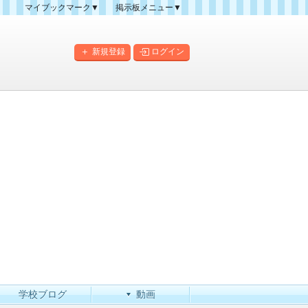
マイブックマーク▼
掲示板メニュー▼
クマーク一覧
掲示板の使い方
掲示板マップ
新規登録
ログイン
人気スレッドランキング
新規スレッド一覧
新着書き込み一覧
このカテゴリにスレッドを
作成
学校ブログ
動画