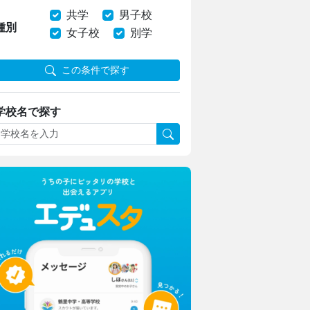
共学
男子校
種別
女子校
別学
この条件で探す
学校名で探す