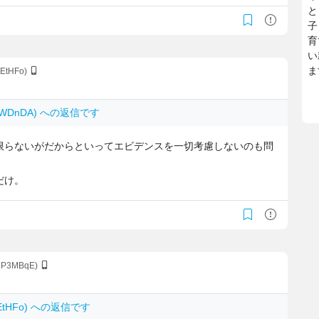
と
子
育
い
ま
NEtHFo)
JT/WDnDA) への返信です
限らないがだからといってエビデンスを一切考慮しないのも問
だけ。
s3P3MBqE)
NEtHFo) への返信です