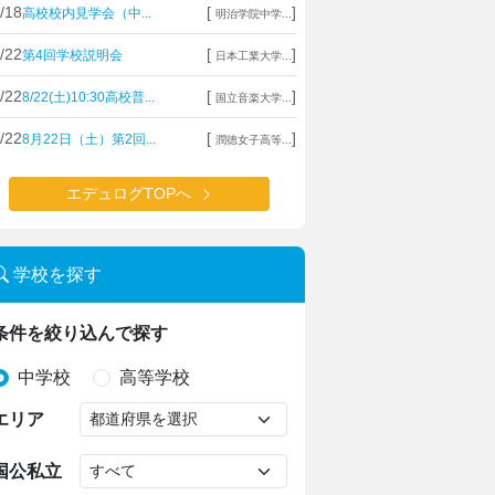
/18
[
]
高校校内見学会（中...
明治学院中学...
/22
[
]
第4回学校説明会
日本工業大学...
/22
[
]
8/22(土)10:30高校普...
国立音楽大学...
/22
[
]
8月22日（土）第2回...
潤徳女子高等...
エデュログTOPへ
学校を探す
条件を絞り込んで探す
中学校
高等学校
エリア
国公私立