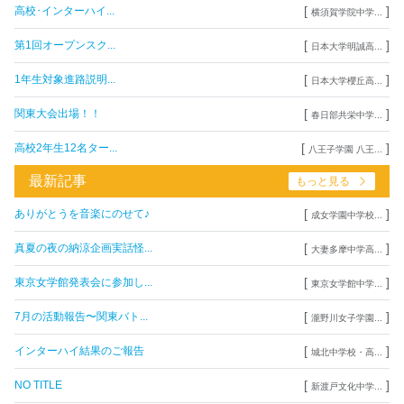
[
]
高校･インターハイ...
横須賀学院中学...
[
]
第1回オープンスク...
日本大学明誠高...
[
]
1年生対象進路説明...
日本大学櫻丘高...
[
]
関東大会出場！！
春日部共栄中学...
[
]
高校2年生12名ター...
八王子学園 八王...
最新記事
もっと見る
[
]
ありがとうを音楽にのせて♪
成女学園中学校...
[
]
真夏の夜の納涼企画実話怪...
大妻多摩中学高...
[
]
東京女学館発表会に参加し...
東京女学館中学...
[
]
7月の活動報告〜関東バト...
瀧野川女子学園...
[
]
インターハイ結果のご報告
城北中学校・高...
[
]
NO TITLE
新渡戸文化中学...