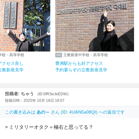
学校・高等学校
立教新座中学校・高等学校
アクセス良し
豊洲駅からも好アクセス
立教新座見学
予約要らずの立教新座見学
投稿者: ちゃう
(ID:0fRSeJeEDW.)
投稿日時：2025年 10月 18日 18:07
この書き込みは
あの～
さん (ID: 4Ui6N5a08QI) への返信です
> ミリタリーオタク＝極右と思ってる？