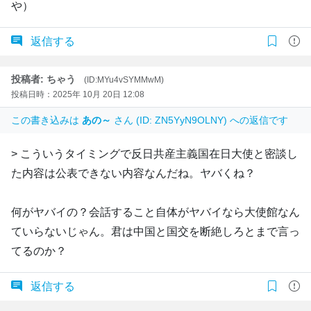
や）
返信する
投稿者: ちゃう
(ID:MYu4vSYMMwM)
投稿日時：2025年 10月 20日 12:08
この書き込みは
あの～
さん (ID: ZN5YyN9OLNY) への返信です
> こういうタイミングで反日共産主義国在日大使と密談し
た内容は公表できない内容なんだね。ヤバくね？
何がヤバイの？会話すること自体がヤバイなら大使館なん
ていらないじゃん。君は中国と国交を断絶しろとまで言っ
てるのか？
返信する