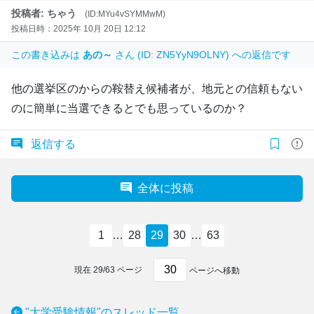
投稿者: ちゃう
(ID:MYu4vSYMMwM)
投稿日時：2025年 10月 20日 12:12
この書き込みは
あの～
さん (ID: ZN5YyN9OLNY) への返信です
他の選挙区のからの鞍替え候補者が、地元との信頼もない
のに簡単に当選できるとでも思っているのか？
返信する
全体に投稿
1
…
28
29
30
…
63
現在
29
/
63
ページ
ページへ移動
"大学受験情報"のスレッド一覧