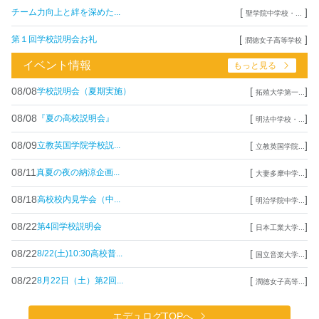
[
]
チーム力向上と絆を深めた...
聖学院中学校・...
[
]
第１回学校説明会お礼
潤徳女子高等学校
イベント情報
もっと見る
08/08
[
]
学校説明会（夏期実施）
拓殖大学第一...
08/08
[
]
『夏の高校説明会』
明法中学校・...
08/09
[
]
立教英国学院学校説...
立教英国学院...
08/11
[
]
真夏の夜の納涼企画...
大妻多摩中学...
08/18
[
]
高校校内見学会（中...
明治学院中学...
08/22
[
]
第4回学校説明会
日本工業大学...
08/22
[
]
8/22(土)10:30高校普...
国立音楽大学...
08/22
[
]
8月22日（土）第2回...
潤徳女子高等...
エデュログTOPへ