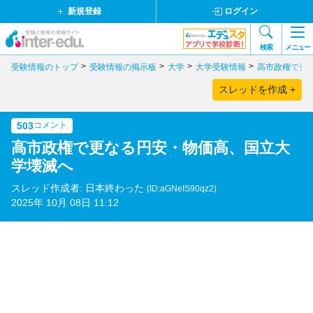
新規登録
ログイン
検索
メニュー
受験情報のトップ
受験情報の掲示板
大学
大学受験情報
高市政権で更
スレッドを作成 +
503
コメント
高市政権で更なる円安・物価高、国立大
学壊滅へ
スレッド作成者: 日本終わった
(ID:aGNeIS90qz2)
2025年 10月 08日 11:12