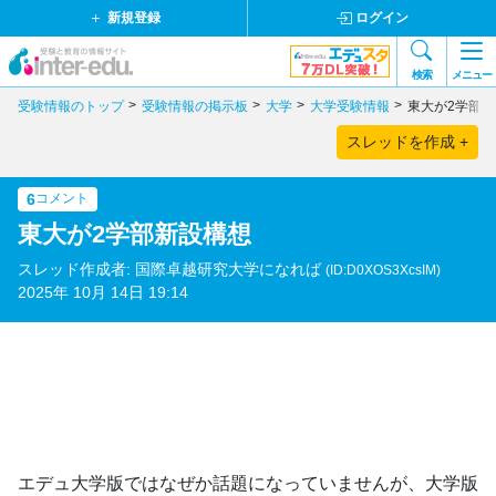
新規登録
ログイン
検索
メニュー
受験情報のトップ
受験情報の掲示板
大学
大学受験情報
東大が2学部
スレッドを作成 +
6
コメント
東大が2学部新設構想
スレッド作成者: 国際卓越研究大学になれば
(ID:D0XOS3XcsIM)
2025年 10月 14日 19:14
エデュ大学版ではなぜか話題になっていませんが、大学版