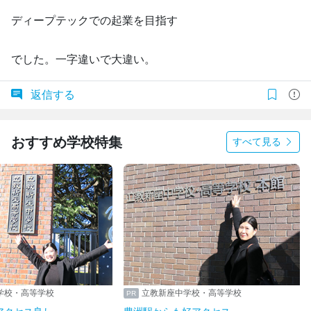
ディープテックでの起業を目指す
でした。一字違いで大違い。
返信する
おすすめ学校特集
すべて見る
学校・高等学校
立教新座中学校・高等学校