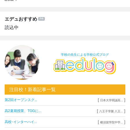
エデュおすすめ
読込中
学校の先生による学校公式ブログ
注目校！新着記事一覧
[
]
第2回オープンスク...
日本大学明誠高...
[
]
高2夏期授業、TGGに...
八王子学園 八王...
[
]
高校･インターハイ...
横須賀学院中学...