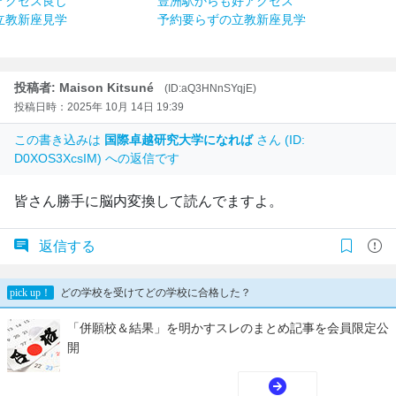
アクセス良し
豊洲駅からも好アクセス
立教新座見学
予約要らずの立教新座見学
投稿者: Maison Kitsuné
(ID:aQ3HNnSYqjE)
投稿日時：2025年 10月 14日 19:39
この書き込みは
国際卓越研究大学になれば
さん (ID:
D0XOS3XcsIM) への返信です
皆さん勝手に脳内変換して読んでますよ。
返信する