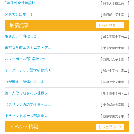
[
]
1年生対象進路説明...
日本大学櫻丘高...
[
]
関東大会出場！！
春日部共栄中学...
最新記事
もっと見る
[
]
亀さん、日向ぼっこ！
成女学園中学校...
[
]
東京女学館エストニア・ア...
東京女学館中学...
[
]
バレーボール部_学校での...
瀧野川女子学園...
[
]
オーストラリア語学研修第3日
城北中学校・高...
[
]
心が動き、身体からエネル...
新渡戸文化中学...
[
]
誰一人取り残さない世界を...
聖学院中学校・...
[
]
《スリランカ語学研修へ出...
東京成徳大学深...
[
]
中学ソフトボール部夏季大...
佼成学園女子中...
イベント情報
もっと見る