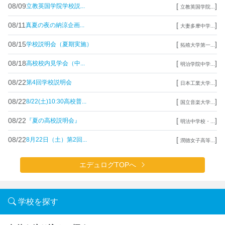
08/09
[
]
立教英国学院学校説...
立教英国学院...
08/11
[
]
真夏の夜の納涼企画...
大妻多摩中学...
08/15
[
]
学校説明会（夏期実施）
拓殖大学第一...
08/18
[
]
高校校内見学会（中...
明治学院中学...
08/22
[
]
第4回学校説明会
日本工業大学...
08/22
[
]
8/22(土)10:30高校普...
国立音楽大学...
08/22
[
]
『夏の高校説明会』
明法中学校・...
08/22
[
]
8月22日（土）第2回...
潤徳女子高等...
エデュログTOPへ
学校を探す