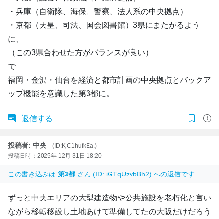
・兵庫（自衛隊、海保、警察、法人系の中央拠点）
・京都（天皇、司法、国会図書館）3県にまたがるよう
に、
（この3県合わせた方がバランスが良い）
で
福岡・金沢・仙台を経済と都市計画の中央拠点とバックア
ップ機能を意識した第3都に。
返信する
投稿者: 中央
(ID:KjC1hufkEa.)
投稿日時：2025年 12月 31日 18:20
この書き込みは
第3都
さん (ID: iGTqUzvbBh2) への返信です
ずっと中央エリアの大型建造物や公共施設を老朽化と言い
ながら移転移設し土地あけて準備してたの大阪だけだろう