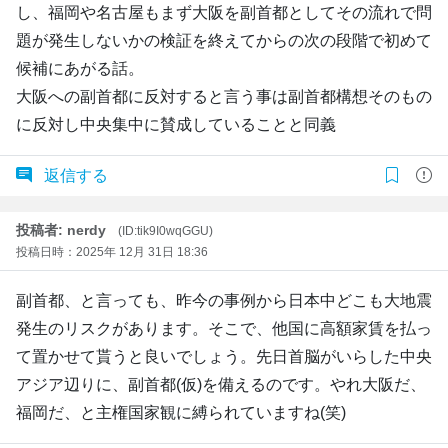
し、福岡や名古屋もまず大阪を副首都としてその流れで問
題が発生しないかの検証を終えてからの次の段階で初めて
候補にあがる話。
大阪への副首都に反対すると言う事は副首都構想そのもの
に反対し中央集中に賛成していることと同義
返信する
投稿者: nerdy
(ID:tik9I0wqGGU)
投稿日時：2025年 12月 31日 18:36
副首都、と言っても、昨今の事例から日本中どこも大地震
発生のリスクがあります。そこで、他国に高額家賃を払っ
て置かせて貰うと良いでしょう。先日首脳がいらした中央
アジア辺りに、副首都(仮)を備えるのです。やれ大阪だ、
福岡だ、と主権国家観に縛られていますね(笑)