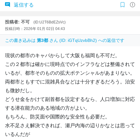
返信する
投稿者: 不可
(ID:U2T6BdEZsVc)
投稿日時：2026年 01月 02日 04:43
この書き込みは
第3都
さん (ID: iGTqUzvbBh2) への返信です
現状の都市のキャパからして大阪も福岡も不可だ。
この２都市は確かに現時点でのインフラなどは整備されて
いるが、都市そのものの拡大ポテンシャルがあまりない。
両都市ともすでに混雑具合などは十分すぎるだろう。治安
も微妙だし。
どうせ金をかけて副首都を設定するなら、人口増加に対応
する潜在能力のある地域の方がよい。
もちろん、防災面や国際的な安全性も必要だ。
水不足さえ解決できれば、瀬戸内海の辺りかなとは思って
いるんだが