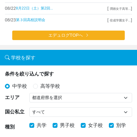
08/22
[
]
8月22日（土）第2回...
潤徳女子高等...
08/23
[
]
第３回高校説明会
佼成学園女子...
エデュログTOPへ
学校を探す
条件を絞り込んで探す
中学校
高等学校
エリア
国公私立
共学
男子校
女子校
別学
種別