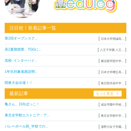
注目校！新着記事一覧
[
]
第2回オープンスク...
日本大学明誠高...
[
]
高2夏期授業、TGGに...
八王子学園 八王...
[
]
高校･インターハイ...
横須賀学院中学...
[
]
1年生対象進路説明...
日本大学櫻丘高...
[
]
関東大会出場！！
春日部共栄中学...
最新記事
もっと見る
[
]
亀さん、日向ぼっこ！
成女学園中学校...
[
]
東京女学館エストニア・ア...
東京女学館中学...
[
]
バレーボール部_学校での...
瀧野川女子学園...