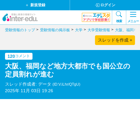
新規登録
ログイン
検索
メニュー
受験情報のトップ
受験情報の掲示板
大学
大学受験情報
大阪、福岡な
スレッドを作成 +
120
コメント
大阪、福岡など地方大都市でも国公立の
定員割れが進む
スレッド作成者: データ
(ID:V.iLhr/QTgU)
2025年 11月 03日 19:26