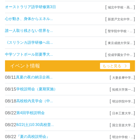
[
]
オーストラリア語学研修第3日
城北中学校・高...
[
]
心が動き、身体からエネル...
新渡戸文化中学...
[
]
誰一人取り残さない世界を...
聖学院中学校・...
[
]
《スリランカ語学研修へ出...
東京成徳大学深...
[
]
中学ソフトボール部夏季大...
佼成学園女子中...
イベント情報
もっと見る
08/11
[
]
真夏の夜の納涼企画...
大妻多摩中学...
08/15
[
]
学校説明会（夏期実施）
拓殖大学第一...
08/18
[
]
高校校内見学会（中...
明治学院中学...
08/22
[
]
第4回学校説明会
日本工業大学...
08/22
[
]
8/22(土)10:30高校普...
国立音楽大学...
08/22
[
]
『夏の高校説明会』
明法中学校・...