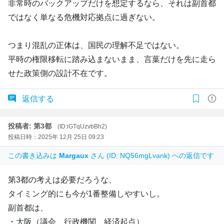
非常時のバックアップだけを想定するなら、それは副首都
ではなく単なる危機対応拠点に過ぎない。
つまり混乱の正体は、国民の理解不足ではない。
平時の権限移転に踏み込まないまま、言葉だけを先に走ら
せた政策側の設計不在です。
返信する
投稿者: 第3都
(ID:iGTqUzvbBh2)
投稿日時：2025年 12月 25日 09:23
この書き込みは
Margaux
さん (ID: NQ56mgLvank) への返信です
第3都の考えは必要だろうな、
タイミング的にも今が1番整備しやすいし。
副首都は、
・大阪（議会、行政機関、経済起点）