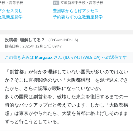
学校・高等学校
立教新座中学校・高等学校
アクセス良し
豊洲駅からも好アクセス
立教新座見学
予約要らずの立教新座見学
投稿者: 理解してる？
(ID:GwroHxPbL.A)
投稿日時：2025年 12月 17日 09:47
この書き込みは
Margaux
さん (ID: vY4JT/WDnDA) への返信です
「副首都」が何かを理解していない国民が多いのではない
か？そこに直接関係のない「大阪都構想」を混ぜ込んでき
たから、さらに認識が曖昧になっていないか。
多くの国民は副首都を、破壊した東京を復旧するまでの一
時的なバックアップだと考えています。しかし「大阪都構
想」は東京がやられたら、大阪を首都に格上げしそのまま
ずっと行こうとしている。